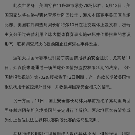
此次世界杯，美国将在11座城市承办78场比赛。6月12日，美
国国家队将在洛杉矶体育场对阵巴拉圭，迎来本届赛事美国区首场
比赛。美国联邦调查局局长帕特尔10日在社交媒体上发文称，极端
主义分子过去曾利用全球大型体育赛事实施破坏并传播扭曲的意识
形态，联邦调查局决心提前阻止任何潜在事件发生。
这项大型国际赛事也引发了美国情报界的安全担忧，尤其是11
日，众议院未能通过一项关键外国情报监控权限延期的法案。《外
国情报监视法》第702条授权将于12日到期，这一条款长期被美国情
报机构用于监控海外目标，并收集与国家安全相关的信息。
另一方面，11日，国土安全部长马林为早前拒绝了索马里裔世
界杯裁判阿尔坦入境美国的决定进行了辩护。阿尔坦原本有望将成
为史上首位执法世界杯决赛阶段比赛的索马里裁判。
马林拒绝说明阿尔坦被拒绝入境的具体原因，但他强调，特朗