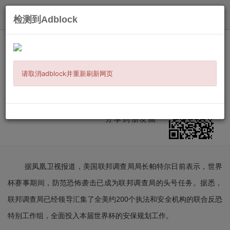
发布
检测到Adblock
主页
/
时事新闻
/
美加华人
/ 信息详情
世界杯安保或成FBI安保史上规模最大任
务...
请取消adblock并重新刷新网页
发布：
2026-06-12
来源:
凤凰卫视资讯台
微信扫二维码
分享到朋友圈
据凤凰卫视报道，美国联邦调查局局长帕特尔日前表示，世界
杯赛事期间，防范恐怖袭击已成为联邦调查局的头号任务。据悉，
联邦调查局已经领导汇集了全美约200个执法和安全机构的联合反恐
特别工作组，全面投入本届世界杯的安保规划工作。