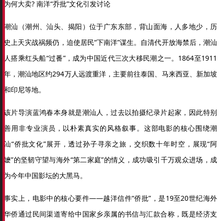
为何大卖? 南洋“乔批”文化引发讨论
潮汕（潮州、汕头、揭阳）位于广东东部，背山面海，人多地少，历
史上天灾战祸频仍，迫使居民“下南洋”谋生。自清代开放海禁后，潮汕
人搭乘红头船“过番”，成为中国近代三次大移民潮之一。1864至1911
年，潮汕地区约294万人远渡重洋，主要前往泰国、马来西亚、新加坡
和印尼等地。
该片导演蓝鸿春本身就是潮汕人，过去以拍摄纪录片起家，因此特别
善用非专业演员，以朴素真实的风格叙事。这部电影的核心围绕潮
汕“侨批文化”展开，透过孙子寻亲之旅，交织数十年时空，展现“阿
嬷”的坚韧守望与海外“第二家庭”的情义，成功吸引千万观众进场，成
为今年中国影坛的大黑马。
事实上，电影中的核心要件——越洋信件“侨批”，是19至20世纪海外
华侨通过民间渠道寄给中国家乡亲属的书信与汇款合称，既是经济支