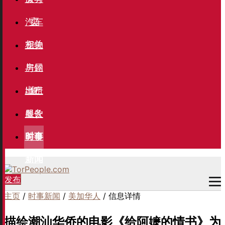
卖
汽车
相关
宠物
与钓
房屋
鱼
出租
地产
服务
餐饮
美食
时事
新闻
发布
主页
/
时事新闻
/
美加华人
/ 信息详情
描绘潮汕华侨的电影《给阿嬷的情书》为