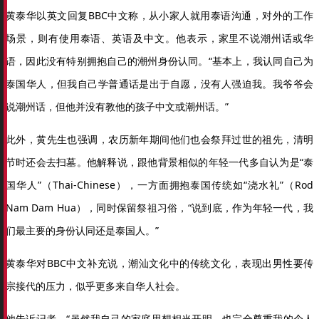
黄泰华以英文回复BBC中文称，从小家人就用泰语沟通，对外的工作
场景，则有使用泰语、英语及中文。他表示，家里不说潮州话或华
语，因此没有特别拥抱自己的潮州身份认同。“基本上，我认同自己为
泰国华人，但我自己学普通话是出于自愿，没有人强迫我。我爷爷会
说潮州话，但他并没有教他的孩子中文或潮州话。”
此外，黄先生也强调，农历新年期间他们也会祭拜过世的祖先，清明
节时还会去扫墓。他解释说，跟他背景相似的年轻一代多自认为是“泰
国华人”（Thai-Chinese），一方面拥抱泰国传统如“浇水礼”（Rod
Nam Dam Hua），同时保留祭祖习俗，“说到底，作为年轻一代，我
们最主要的身份认同还是泰国人。”
黄泰华对BBC中文补充说，潮汕文化中的传统文化，表现出男性要传
宗接代的压力，似乎更多来自华人社会。
他告诉记者，“虽然我自己的家庭思想相当开明，也完全尊重我的个人