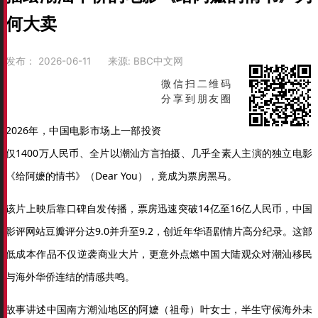
何大卖
发布：
2026-06-11
来源:
BBC中文网
微信扫二维码
分享到朋友圈
2026年，中国电影市场上一部投资
仅1400万人民币、全片以潮汕方言拍摄、几乎全素人主演的独立电影
《给阿嬷的情书》（Dear You），竟成为票房黑马。
该片上映后靠口碑自发传播，票房迅速突破14亿至16亿人民币，中国
影评网站豆瓣评分达9.0并升至9.2，创近年华语剧情片高分纪录。这部
低成本作品不仅逆袭商业大片，更意外点燃中国大陆观众对潮汕移民
与海外华侨连结的情感共鸣。
故事讲述中国南方潮汕地区的阿嬷（祖母）叶女士，半生守候海外未