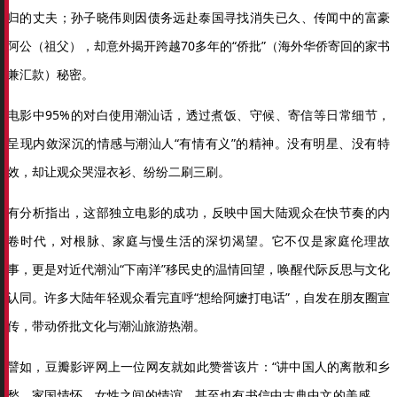
归的丈夫；孙子晓伟则因债务远赴泰国寻找消失已久、传闻中的富豪
阿公（祖父），却意外揭开跨越70多年的“侨批”（海外华侨寄回的家书
兼汇款）秘密。
电影中95%的对白使用潮汕话，透过煮饭、守候、寄信等日常细节，
呈现内敛深沉的情感与潮汕人“有情有义”的精神。没有明星、没有特
效，却让观众哭湿衣衫、纷纷二刷三刷。
有分析指出，这部独立电影的成功，反映中国大陆观众在快节奏的内
卷时代，对根脉、家庭与慢生活的深切渴望。它不仅是家庭伦理故
事，更是对近代潮汕“下南洋”移民史的温情回望，唤醒代际反思与文化
认同。许多大陆年轻观众看完直呼“想给阿嬷打电话”，自发在朋友圈宣
传，带动侨批文化与潮汕旅游热潮。
譬如，豆瓣影评网上一位网友就如此赞誉该片：“讲中国人的离散和乡
愁、家国情怀、女性之间的情谊，甚至也有书信中古典中文的美感……