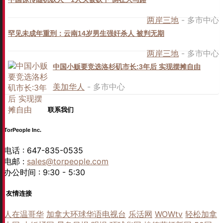
两岸三地
- 多市中心
罕见未成年重刑：云南14岁男生强奸杀人 被判无期
两岸三地
- 多市中心
中国小贩要竞选洛杉矶市长:3年后 实现摆摊自由
美加华人
- 多市中心
联系我们
TorPeople Inc.
电话 : 647-835-0535
电邮 :
sales@torpeople.com
办公时间 : 9:30 - 5:30
友情连接
人在温哥华
加拿大环球华语电视台
乐活网
WOWtv
轻松加拿