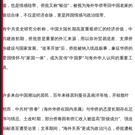
援，也是情感纽带。侨批又称“银信”，被视为海外华侨寄回中国老家的
银信合体，不仅是经济命脉，更是跨国情感与政治纽带。
有中共党史研究分析称，中国大陆长期高度重视侨汇的经济价值，中
共建政初期，侨批曾是重要的外汇来源，用以弥补贸易逆差、支撑侨
乡建设与国家发展。“改革开放”后，侨批被纳入统战叙事，象征华侨的
爱国情怀与“家国一体”，成为宣传“中国梦”与海外华人认同的重要工
具。
许多来自中国潮汕的居民，百年来移居到曼谷及南洋等地，开枝散叶
然而，中共对“侨眷”（海外华侨在国内亲属）与华侨的态度长期存在忌
惮与猜忌。土改时期，部分侨眷因有侨汇收入被提高“阶级成分”、强迫
捐献甚至遭受迫害；文革期间，“海外关系”更成为政治污点，侨批遭检