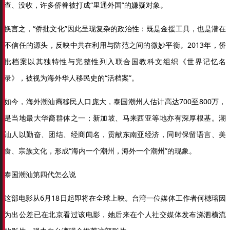
查、没收，许多侨眷被打成“里通外国”的嫌疑对象。
换言之，“侨批文化”因此呈现复杂的政治性：既是金援工具，也是潜在
不信任的源头，反映中共在利用与防范之间的微妙平衡。2013年，侨
批档案以其独特性与完整性列入联合国教科文组织《世界记忆名
录》，被视为海外华人移民史的“活档案”。
如今，海外潮汕裔移民人口庞大，泰国潮州人估计高达700至800万，
是当地最大华裔群体之一；新加坡、马来西亚等地亦有深厚根基。潮
汕人以勤奋、团结、经商闻名，贡献东南亚经济，同时保留语言、美
食、宗族文化，形成“海内一个潮州，海外一个潮州”的现象。
泰国潮汕第四代怎么说
这部电影从6月18日起即将在全球上映。台湾一位媒体工作者何橞瑢因
为出公差已在北京看过该电影，她后来在个人社交媒体发布涕泗横流