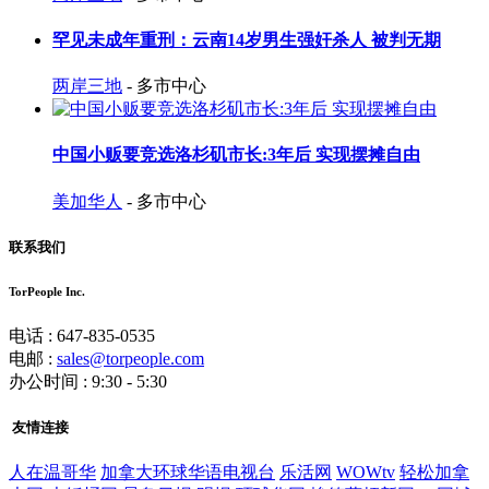
罕见未成年重刑：云南14岁男生强奸杀人 被判无期
两岸三地
- 多市中心
中国小贩要竞选洛杉矶市长:3年后 实现摆摊自由
美加华人
- 多市中心
联系我们
TorPeople Inc.
电话 : 647-835-0535
电邮 :
sales@torpeople.com
办公时间 : 9:30 - 5:30
友情连接
人在温哥华
加拿大环球华语电视台
乐活网
WOWtv
轻松加拿