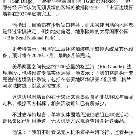
哥（San Diego）一路延伸至墨西哥湾（Gulf of Mexico），但
部分经评估认为无须设墙的区域将被排除在外，「主要边境围
墙将在2027年底前完工」。
他指出，目前仍有少数缺口待补，而未兴建围墙的地区都
是经过审慎决定，例如地处偏远、地形险峻的大弯国家公园
（Big Bend National Park）。
史考特表示，围墙完工后还将加装电子监控系统及其他设
备，预计将在2028年7月、最晚8月前完成。
美墨两国之间长达约1900公里的格兰河（Rio Grande）边
界地段，也将设置专属实体屏障。他表示：「我们将建构一套
完整的边境防护系统，包括在必要地区增设第2道屏障、格兰
河水域防线，以及监控技术。」
这道边境围墙目的在于遏止来自墨西哥的非法移民与毒品
走私。根据官方指标，相关活动近年已有所减少。
不过史考特坦言，单靠实体围墙无法彻底阻止非法活动，
走私集团已利用地道、无人机等方式规避查缉并运送毒品。
他说：「我们不时看见无人机沿着格兰河飞行，监看并拍