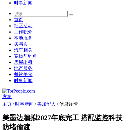
时事新闻
首页
社区活动
工作职介
本地服务
买与卖
汽车相关
宠物与钓鱼
房屋出租
地产服务
餐饮美食
时事新闻
发布
主页
/
时事新闻
/
美加华人
/ 信息详情
美墨边牆拟2027年底完工 搭配监控科技
防堵偷渡