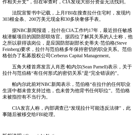
作相关开支”，但在审查时，CIA发现大部分资金无法找到。
法院宣誓书中记载，上月FBI在搜查拉什住宅时，发现约
303根金条、200万美元现金和30多块奢侈手表。
据NBC新闻报道，拉什在CIA工作约17年，最近担任敏感
核潜艇项目的国防部联络官。据四位了解其关系的人士称，他
之所以获得该岗位，是应国防部副部长史蒂夫·范伯格(Steve
Feinberg)要求，拉什与范伯格多年保持密切的职业关系。范伯
格创办了私募股权公司Cerberus Capital Management。
五角大楼首席发言人肖恩·帕内尔(Sean Parnell)表示，关于
拉什与范伯格“有任何形式的密切关系”是“完全错误的”。
帕内尔此前对NBC新闻表示，范伯格“在拉什的任何职业
生涯中都未曾支持过他，也未曾为他背书任何职位”。范伯格
未被指控有不当行为。
CIA发言人称，内部调查已“发现拉什可能违反法律”，此
事随后被移交给FBI处理。