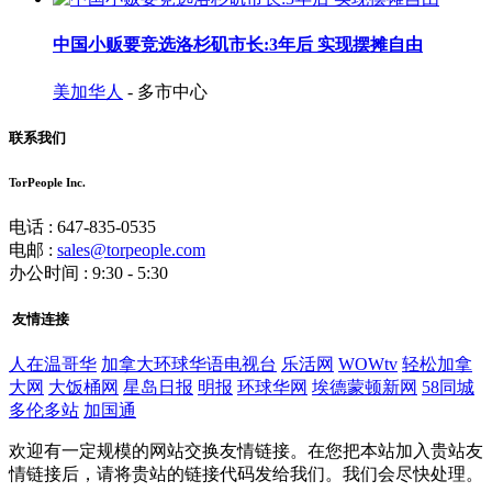
中国小贩要竞选洛杉矶市长:3年后 实现摆摊自由
美加华人
- 多市中心
联系我们
TorPeople Inc.
电话 : 647-835-0535
电邮 :
sales@torpeople.com
办公时间 : 9:30 - 5:30
友情连接
人在温哥华
加拿大环球华语电视台
乐活网
WOWtv
轻松加拿
大网
大饭桶网
星岛日报
明报
环球华网
埃德蒙顿新网
58同城
多伦多站
加国通
欢迎有一定规模的网站交换友情链接。在您把本站加入贵站友
情链接后，请将贵站的链接代码发给我们。我们会尽快处理。