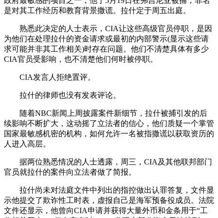
政府最敏感的项目之一，他于5月19日在弗吉尼亚被捕，罪名
是对其工作经历和教育背景撒谎。拉什定于周五出庭。
熟悉此决定的人士表示，CIA让这些高级官员停职，是因
为他们在处理拉什的资金请求或最初的内部警示(显示这些请
求可能并非其工作相关)时存在问题。他们不清楚具体有多少
CIA官员受影响，也不清楚他们何时被停职。
CIA发言人拒绝置评。
拉什的律师也没有发表评论。
随着NBC新闻上周披露案件新细节，拉什被捕引发的后
续影响不断扩大，这动摇了立法者的信心，他们质疑一个掌管
国家最敏感机密的机构，如何允许一名被指撒谎以获取资历的
人进入高层。
据两位熟悉情况的人士透露，周三，CIA及其他联邦部门
官员就拉什的案件向立法者做了简报。
拉什尚未对法庭文件中列出的指控做出认罪答复，文件显
示他提交了欺诈性工时表，虚报自己是海军预备役成员。法院
文件还显示，他曾向CIA申请并获得大量外币和金条用于“工