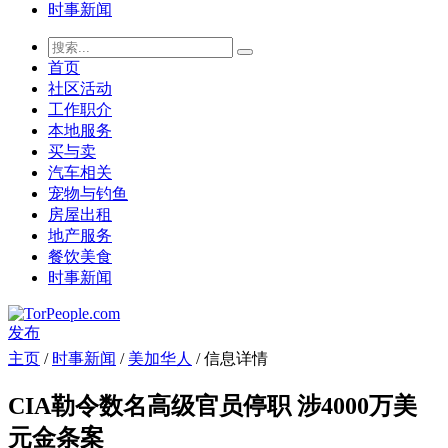
时事新闻
首页
社区活动
工作职介
本地服务
买与卖
汽车相关
宠物与钓鱼
房屋出租
地产服务
餐饮美食
时事新闻
发布
主页
/
时事新闻
/
美加华人
/ 信息详情
CIA勒令数名高级官员停职 涉4000万美
元金条案