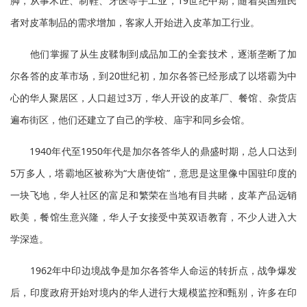
脚，从事木匠、制鞋、牙医等手工业，19世纪中期，随着英国殖民
者对皮革制品的需求增加，客家人开始进入皮革加工行业。
他们掌握了从生皮鞣制到成品加工的全套技术，逐渐垄断了加
尔各答的皮革市场，到20世纪初，加尔各答已经形成了以塔霸为中
心的华人聚居区，人口超过3万，华人开设的皮革厂、餐馆、杂货店
遍布街区，他们还建立了自己的学校、庙宇和同乡会馆。
1940年代至1950年代是加尔各答华人的鼎盛时期，总人口达到
5万多人，塔霸地区被称为“大唐使馆”，意思是这里像中国驻印度的
一块飞地，华人社区的富足和繁荣在当地有目共睹，皮革产品远销
欧美，餐馆生意兴隆，华人子女接受中英双语教育，不少人进入大
学深造。
1962年中印边境战争是加尔各答华人命运的转折点，战争爆发
后，印度政府开始对境内的华人进行大规模监控和甄别，许多在印