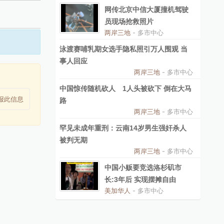
网传北京中信大厦撞机驾驶
员现场抢救照片
两岸三地
- 多市中心
泳渡赛哺乳期女选手隐私照引万人围观 当
事人回应
两岸三地
- 多市中心
中国惊传随机砍人 1人头被砍下 倒在大马
报此信息
路
两岸三地
- 多市中心
罕见未成年重刑：云南14岁男生强奸杀人
被判无期
两岸三地
- 多市中心
中国小贩要竞选洛杉矶市
长:3年后 实现摆摊自由
美加华人
- 多市中心