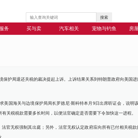
搜索
服务
买与卖
汽车相关
宠物与钓鱼
房
保护局退还关税的裁决提起上诉。上诉结果关系到特朗普政府向美国进
美国海关与边境保护局局长罗德尼·斯科特本月9日出席听证会，说明该
所有关税税款需要多长时间，以便法官确定是否需要下令加快这一进程。
法官无权强制其出庭；另外，法官无权认定政府应向所有已付相关税款
业。