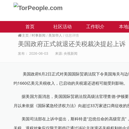
首页
社区活动
工作职介
本地
主页
/
时事新闻
/
美加华人
/ 信息详情
美国政府正式就退还关税裁决提起上诉
发布：
2026-06-03
来源:
央视新闻
美国政府6月2日正式对美国国际贸易法院下令美国海关与边境
约1660亿美元关税收入，已启动的关税退还进程可能受到影响。
据美国方面消息，美国国际贸易法院高级法官理查德·伊顿要求
月以来依据《国际紧急经济权力法》向超过33万家进口商征收的
美国司法部在上诉中提出，斯科特是“总统任命的高级官员”，
关税，退税对象应仅限于那些已通过诉讼主张退还关税权利的企