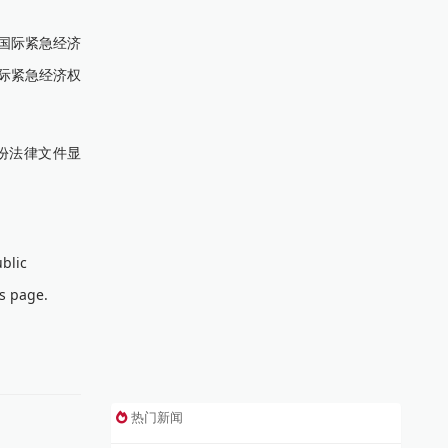
国际紧急经济
际紧急经济权
份法律文件显
blic
is page.
热门新闻