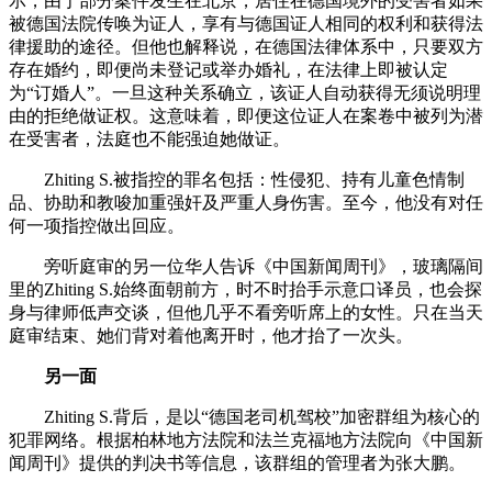
示，由于部分案件发生在北京，居住在德国境外的受害者如果
被德国法院传唤为证人，享有与德国证人相同的权利和获得法
律援助的途径。但他也解释说，在德国法律体系中，只要双方
存在婚约，即便尚未登记或举办婚礼，在法律上即被认定
为“订婚人”。一旦这种关系确立，该证人自动获得无须说明理
由的拒绝做证权。这意味着，即便这位证人在案卷中被列为潜
在受害者，法庭也不能强迫她做证。
Zhiting S.被指控的罪名包括：性侵犯、持有儿童色情制
品、协助和教唆加重强奸及严重人身伤害。至今，他没有对任
何一项指控做出回应。
旁听庭审的另一位华人告诉《中国新闻周刊》，玻璃隔间
里的Zhiting S.始终面朝前方，时不时抬手示意口译员，也会探
身与律师低声交谈，但他几乎不看旁听席上的女性。只在当天
庭审结束、她们背对着他离开时，他才抬了一次头。
另一面
Zhiting S.背后，是以“德国老司机驾校”加密群组为核心的
犯罪网络。根据柏林地方法院和法兰克福地方法院向《中国新
闻周刊》提供的判决书等信息，该群组的管理者为张大鹏。