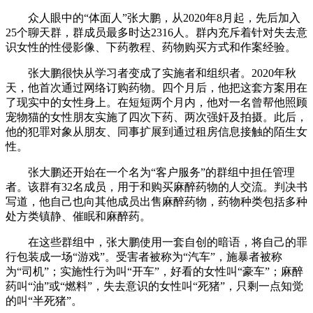
众人眼中的“体面人”张大鹏，从2020年8月起，先后加入
25个聊天群，群成员最多时达2316人。群内充斥着针对失去意
识女性的性侵影像、下药教程、药物购买方式和作案经验。
张大鹏很快从学习者变成了实施者和组织者。2020年秋
天，他首次通过网络订购药物。四个月后，他把这套方案用在
了现实中的女性身上。在短短两个月内，他对一名曾帮他照顾
宠物猫的女性朋友实施了四次下药、两次强奸及拍摄。此后，
他的犯罪对象从朋友、同事扩展到通过租房信息接触的陌生女
性。
张大鹏还开始在一个名为“客户服务”的群组中担任管理
者。该群有32名成员，用于和购买麻醉药物的人交流。判决书
写道，他自己也向其他成员出售麻醉药物，药物种类包括多种
处方类镇静、催眠和麻醉药。
在这些群组中，张大鹏使用一套自创的暗语，将自己的罪
行包装成一场“游戏”。受害者被称为“汽车”，施暴者被称
为“司机”；实施性行为叫“开车”，好看的女性叫“豪车”；麻醉
药叫“油”或“燃料”，失去意识的女性叫“死猪”，只剩一点知觉
的叫“半死猪”。