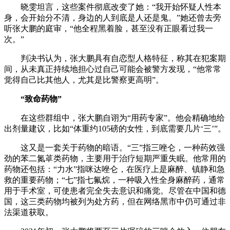
晓雯坦言，这些案件彻底改变了她：“我开始怀疑人性本
身，会开始分不清，身边的人到底是人还是鬼。”她还曾去旁
听张大鹏的庭审，“他全程黑着脸，甚至没有正眼看过我一
次。”
判决书认为，张大鹏具有自恋型人格特征，称其在犯案期
间，从未真正持续地担心过自己可能会被警方发现，“他常常
觉得自己比其他人，尤其是比警察更高明”。
“致命药物”
在这些群组中，张大鹏自诩为“用药专家”。他会精确地给
出剂量建议，比如“体重约105磅的女性，到底需要几片‘三’”。
这又是一套关于药物的暗语。“三”指三唑仑，一种药效强
劲的苯二氮䓬类药物，主要用于治疗短期严重失眠。他常用的
药物还包括：“力水”指咪达唑仑，在医疗上是麻醉、镇静和急
救的重要药物；“七”指七氟烷，一种吸入性全身麻醉药，通常
用于手术室，可使患者完全失去意识和痛觉。尽管在中国和德
国，这三类药物均被列为处方药，但在网络黑市中仍可通过非
法渠道获取。