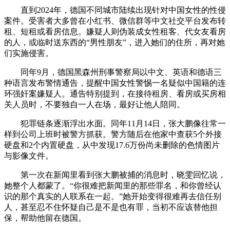
直到2024年，德国不同城市陆续出现针对中国女性的性侵
案件。受害者大多曾在小红书、微信群等中文社交平台发布转
租、短租或看房信息。嫌疑人则伪装成女性租客、代女友看房
的人，或临时送东西的“男性朋友”，进入她们的住所，再对她
们实施侵害。
同年9月，德国黑森州刑事警察局以中文、英语和德语三
种语言发布警情通告，提醒中国女性警惕一名疑似中国籍的连
环强奸案嫌疑人。通告特别提到，在接待租房、看房或买房相
关人员时，不要独自一人在场，最好让他人陪同。
犯罪链条逐渐浮出水面。同年11月14日，张大鹏像往常一
样到公司上班时被警方抓获。警方随后在他家中查获5个外接
硬盘和2个内置硬盘，从中发现17.6万份尚未删除的色情图片
与影像文件。
第一次在新闻里看到张大鹏被捕的消息时，晓雯回忆说，
她整个人都蒙了。“你很难把新闻里的那些罪名，和你曾经认
识的那个真实的人联系在一起。”她开始变得很难再去信任别
人，甚至忍不住怀疑自己是不是也有罪，当初不应该替他担
保，帮助他留在德国。