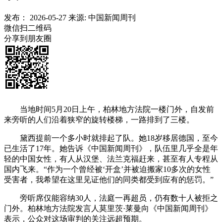
发布：
2026-05-27
来源:
中国新闻周刊
微信扫二维码
分享到朋友圈
当地时间5月20日上午，柏林地方法院一楼门外，自发前
来旁听的人们沿着狭窄的旋转楼梯，一路排到了三楼。
黛西提前一个多小时就排起了队。她18岁移居德国，至今
已生活了17年。她告诉《中国新闻周刊》，队伍里几乎全是年
轻的中国女性，有人从汉堡、法兰克福赶来，甚至有人专程从
国内飞来。“作为一个曾经被‘开盒’并被迫搬家10多次的女性
受害者，我希望在这里见证他们的同类都受到应有的惩罚。”
旁听席仅能容纳30人，法庭一再超员，仍有数十人被拒之
门外。柏林地方法院发言人莫里茨·莱曼向《中国新闻周刊》
表示，公众对这场审判的关注远超预期。