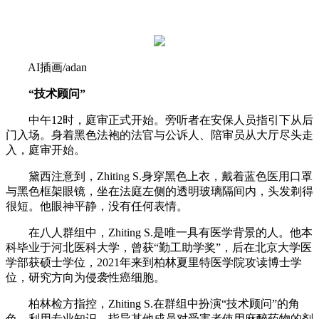
AI插画/adan
“技术顾问”
中午12时，庭审正式开始。旁听者在安保人员指引下从后
门入场。身着黑色法袍的法官与公诉人、陪审员从大厅尽头走
入，庭审开始。
黛西注意到，Zhiting S.身穿黑色上衣，戴着蓝色医用口罩
与黑色框架眼镜，坐在法庭左侧的透明玻璃隔间内，头发剃得
很短。他眼神平静，没有任何表情。
在八人群组中，Zhiting S.是唯一具有医学背景的人。他本
科毕业于河北医科大学，曾获“勤工助学奖”，后在北京大学医
学部获硕士学位，2021年来到柏林夏里特医学院攻读博士学
位，研究方向为侵袭性癌细胞。
柏林检方指控，Zhiting S.在群组中扮演“技术顾问”的角
色，利用专业知识，指导其他成员对受害者使用麻醉药物的剂