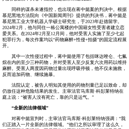
同样的谋杀未遂指控，也出现在蒋中懿案的判决中。根据
慕尼黑地方法院向《中国新闻周刊》提供的判决书，蒋中懿是
慕尼黑工业大学机器人学硕士研究生，于2023年赴德留学。
2024年2月，他与同住一栋公寓楼的中国籍女性受害者建立恋
爱关系。在2024年2月至12月间，他对受害人实施了至少七起
犯罪行为，每次作案均以“药物麻醉+性侵+拍摄”的固定流程展
开。
其中一次性侵过程中，蒋中懿使用了包括咪达唑仑、七氟
烷在内的至少三种药物，并对受害人至少反复六次用药以维持
麻醉。受害人两度因药物过量出现呼吸停顿，他不仅未施救，
反而追加药物、继续施暴。
法院认定，被告人明知其使用的药物剂量已足以致命，却
仍放任这种危险结果的发生。主审法官马库斯·科彭莱特纳在
庭上说：“被害人没有死亡，靠的只是运气。”
“全新的法律领域”
对蒋中懿宣判时，主审法官马库斯·科彭莱特纳强调：“我
们正踏入一片全新的法律领域。”他们之所以审理了这么久，