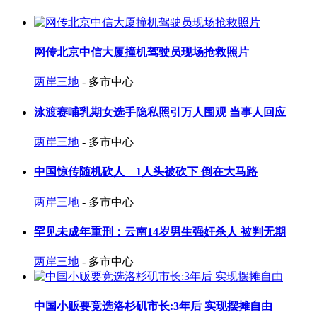
网传北京中信大厦撞机驾驶员现场抢救照片
两岸三地
- 多市中心
泳渡赛哺乳期女选手隐私照引万人围观 当事人回应
两岸三地
- 多市中心
中国惊传随机砍人 1人头被砍下 倒在大马路
两岸三地
- 多市中心
罕见未成年重刑：云南14岁男生强奸杀人 被判无期
两岸三地
- 多市中心
中国小贩要竞选洛杉矶市长:3年后 实现摆摊自由