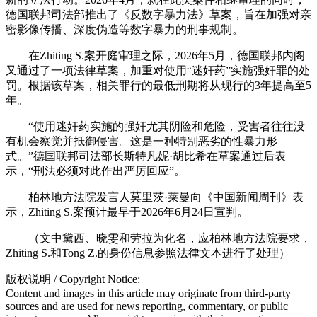
德国联邦司法部推出了《反数字暴力法》草案，旨在加强对亲
密影像传播、深度伪造等数字暴力的刑事规制。
在Zhiting S.案开庭审理之际，2026年5月，德国联邦内阁
又通过了一项法律草案，加重对使用“迷奸药”实施强奸罪的处
罚。根据该草案，相关罪行的最低刑期将从现行的3年提高至5
年。
“使用迷奸药实施的强奸尤其阴险和危险，受害者往往没
有机会察觉并抵御侵害。这是一种特别恶劣的性暴力形
式。”德国联邦司法部长斯特凡妮·胡比希在草案通过后表
示，“刑法必须对此作出严厉回应”。
柏林地方法院发言人莫里茨·莱曼向《中国新闻周刊》表
示，Zhiting S.案预计最早于2026年6月24日宣判。
（文中黛西、晓雯和劳拉为化名，应柏林地方法院要求，
Zhiting S.和Tong Z.的身份信息参照法律文本进行了处理）
版权说明 / Copyright Notice:
Content and images in this article may originate from third-party
sources and are used for news reporting, commentary, or public