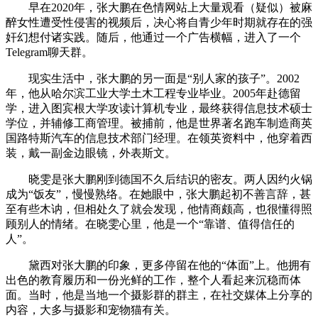
早在2020年，张大鹏在色情网站上大量观看（疑似）被麻
醉女性遭受性侵害的视频后，决心将自青少年时期就存在的强
奸幻想付诸实践。随后，他通过一个广告横幅，进入了一个
Telegram聊天群。
现实生活中，张大鹏的另一面是“别人家的孩子”。2002
年，他从哈尔滨工业大学土木工程专业毕业。2005年赴德留
学，进入图宾根大学攻读计算机专业，最终获得信息技术硕士
学位，并辅修工商管理。被捕前，他是世界著名跑车制造商英
国路特斯汽车的信息技术部门经理。在领英资料中，他穿着西
装，戴一副金边眼镜，外表斯文。
晓雯是张大鹏刚到德国不久后结识的密友。两人因约火锅
成为“饭友”，慢慢熟络。在她眼中，张大鹏起初不善言辞，甚
至有些木讷，但相处久了就会发现，他情商颇高，也很懂得照
顾别人的情绪。在晓雯心里，他是一个“靠谱、值得信任的
人”。
黛西对张大鹏的印象，更多停留在他的“体面”上。他拥有
出色的教育履历和一份光鲜的工作，整个人看起来沉稳而体
面。当时，他是当地一个摄影群的群主，在社交媒体上分享的
内容，大多与摄影和宠物猫有关。