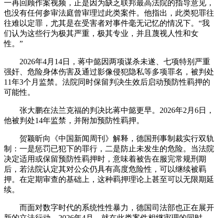
一再回顾作案视频，正是因为缺乏联邦最高法院的指导意见，
也没有任何参审法庭曾审理过此类案件。他指出，此类犯罪往
往难以定罪，尤其是在受害者对事件毫无记忆的情况下。“我
们认为这些行为极其严重，极其专业，并且蔑视人性和女
性。”
2026年4月14日，蒋中懿因两项谋杀未遂、七项特别严重
强奸、危险身体伤害及通过影像侵犯隐私等多项罪名，被判处
11年3个月监禁。法院同时保留判决生效后启动预防性羁押的
可能性。
张大鹏在法兰克福的判决比蒋中懿更早。2026年2月6日，
他被判处14年监禁，并附加预防性羁押。
贺颖昕向《中国新闻周刊》解释，德国刑事制裁实行双轨
制：一是惩罚已犯下的罪行，二是防止未发生的危险。当法院
决定适用或保留预防性羁押时，意味着被告在服完常规刑期
后，若法院认定其对公众仍具有高度危险性，可以继续被羁
押。在定期审查的基础上，这种羁押理论上甚至可以无限期延
续。
而面对数字时代的系统性性暴力，德国司法部也正在展开
新的立法行动。2026年4月，就在此类案件相继审理的同时，