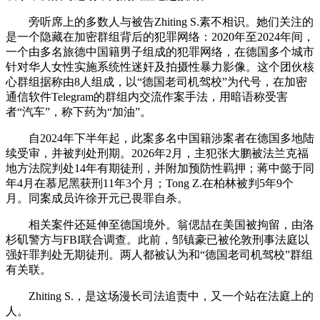
旁听席上的多数人与被告Zhiting S.素不相识。她们关注的
是一个隐藏在加密群组背后的犯罪网络：2020年至2024年间，
一个由多名旅德中国籍男子组成的犯罪网络，在德国多个城市
针对华人女性实施系统性迷奸及拍摄性暴力影像。这个团伙核
心群组据称由8人组成，以“德国老司机驾校”为代号，在加密
通信软件Telegram的群组内交流作案手法，用暗语称受害
者“汽车”，称下药为“加油”。
自2024年下半年起，此案多名中国籍涉案者在德国多地陆
续受审，并被判处刑期。2026年2月，主犯张大鹏被法兰克福
地方法院判处14年有期徒刑，并附加预防性羁押；蒋中懿于同
年4月在慕尼黑获刑11年3个月；Tong Z.在柏林被判5年9个
月。同案成员许徐开元已畏罪自杀。
相关案件还延伸至德国境外。翁偲喆在美国被拘留，由洛
杉矶警方与FBI联合调查。此前，邹镇豪已被伦敦刑事法庭以
强奸罪判处无期徒刑。两人都被认为和“德国老司机驾校”群组
有关联。
Zhiting S.，是这场漫长司法追责中，又一个站在法庭上的
人。