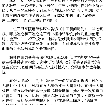
2021年初，张大鹏将两至三片碾碎的三唑仑放入一位朋友
的酒杯中，开始作案。接下来的五年里，他的药物组合不断升
级：从单一的三唑仑，到三唑仑与咪达唑仑组合，再到用浸了
七氟烷的湿布捂住受害人口鼻。到2024年初，他已完整使
用“三件套”，即这三种药物的组合。
一位三甲医院麻醉科医生告诉《中国新闻周刊》，当七氟
烷、咪达唑仑和三唑仑这三种中枢神经系统抑制剂叠加使用
时，会产生“1+1>2”的效果，显著增强对呼吸和循环系统的抑
制，增加呼吸暂停甚至死亡的风险，并可能导致顺行性遗忘，
即服药后无法形成新的长期记忆。
柏林性暴力受害者保护机构LARA的心理学家夏洛特·赫
兹在接受采访时指出，这种“记忆缺失”会让受害者感到“没有
机会反抗”，她们可能会进入“冻结模式”，变得麻木并放弃抵
抗。
在张大鹏案中，判决书记录了一名受害者的遭遇：她的女
儿仅11个月大时，她就在女儿身边被张大鹏迷奸。直到张大鹏
被捕、警方从他的硬盘中提取出相关影像，她才第一次知道自
己曾经历过什么。此后，她陷入极度羞耻与自责，不敢拆开任
何信件，长期受严重失眠所困。她在法庭上陈述：“我确信，