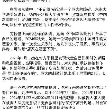
我的生活状态再也回不去了。”
在司法实践中，“不记得”确实是一个巨大的障碍。东南大
学法学院讲师、德国哥廷根大学法学博士贺颖昕在接受《中国
新闻周刊》采访时指出，这类案件的受害者常因无法提供“符
合司法标准”的完整陈述而面临维权困境。
劳拉也正面临这样的困境。她向《中国新闻周刊》分享了
自己的遭遇。2024年秋天，她与一位留学归来的中国男生确立
恋爱关系。第一次发生关系时，她几乎丧失了意识，事后对方
辩称，可能是“店家在酒里下药”。
2025年5月，她在对方手机里发现大量自己熟睡时的裸照
和私密视频，当即报警。警察面前，对方亲口承认偷拍和传
播，但随即抢走手机删除了所有影像证据，之后改口称照片
是“网上随便保存的”。巨大的刺激让她出现了严重的幻听、幻
觉和自杀倾向。
法兰克福地方法院在量刑时，也对谋杀未遂的指控作出了
专门评价。判决书显示，对于2022年7月18日、2024年1月9
日、2024年8月23日和2024年9月1日的犯罪，因被告人张大鹏
在被害人深度无意识且无自救可能的情况下离开现场，对被害
人的死活漠不关心，法院认定谋杀未遂成立。