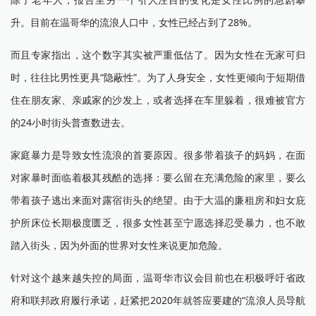
升。目前在温哥华的流浪人口中，女性已经占到了28%。
而且专家指出，这个数字其实被严重低估了。因为女性在无家可归
时，往往比男性更具“隐蔽性”。为了人身安全，女性更倾向于短期借
住在朋友家、亲戚家的沙发上，或者选择在车里躲着，很难被官方
的24小时街头普查数进去。
家庭暴力是导致女性流浪的首要原因。很多带着孩子的妈妈，在面
对家暴时面临着极其残酷的选择：要么留在充满危险的家里，要么
带着孩子逃出来面对露宿街头的绝望。由于大温的廉租房和妇女庇
护所床位长期极度匮乏，很多女性甚至宁愿选择忍受暴力，也不敢
踏入街头，因为外面的世界对女性来说更加危险。
针对这个越来越失控的局面，温哥华市议会目前也在积极呼吁省政
府和联邦政府履行承诺，赶紧把2020年就答应要建的“流浪人员导航