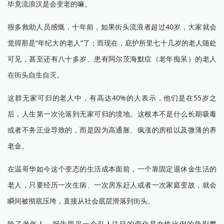
毕竟流浪汉是会变老的嘛。
很多救助人员感慨，十年前，如果街头流浪者超过40岁，大家就会
觉得那是“年纪大的老人”了；而现在，庇护所里七十几岁的老人随处
可见，甚至还有八十多岁、患有阿尔茨海默症（老年痴呆）的老人
在街头自生自灭。
这群无家可归的老人中，有高达40%的人表示，他们是在55岁之
后，人生第一次沦落到无家可归的境地。这根本不是什么长期吸毒
或者不务正业导致的，而是因为高通胀、疯涨的房租以及微薄的养
老金。
在温哥华如今这个变态的生活成本面前，一个靠固定退休金生活的
老人，只要经历一次生病、一次房东赶人或者一次家庭变故，就会
瞬间被彻底压垮，直接从社会底层滑落到街头。
除了老年人，报告里另一个引人注目的变化是女性比例的急剧攀