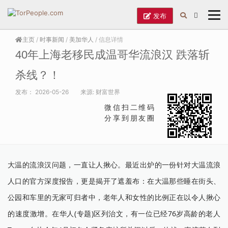
发布
主页
/
时事新闻
/
美加华人
/ 信息详情
40年上海老移民成温哥华流浪汉 跌落斩
杀线？！
发布：
2026-05-26
来源:
财富世界
微信扫二维码
分享到朋友圈
大温的流浪汉问题，一直让人揪心。最近出炉的一份针对大温流浪
人口的官方深度报告，更是揭开了遮羞布：在大温那些睡在街头、
公园和车里的无家可归者中，老年人和女性的比例正在以令人揪心
的速度激增。在华人(专题)区列治文，有一位已经76岁高龄的老人