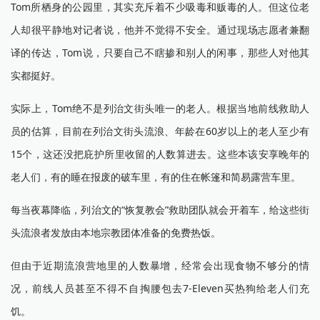
Tom所栖身的公园里，其实充斥着不少吸毒和贩毒的人。但这位老
人却很平静地对记者说，他并不觉得不安全。通过现场志愿者兼翻
译的传达，Tom说，只要自己不瞎掺和别人的闲事，那些人对他其
实都挺好。
实际上，Tom绝不是列治文街头唯一的老人。根据当地前线救助人
员的估算，目前在列治文街头流浪、年龄在60岁以上的老人至少有
15个，这还没把庇护所里收留的人数算进去。这些本该安享晚年的
老人们，有的睡在报废的破车里，有的住在帐篷和简易露营车里。
每当夜幕降临，列治文的“恢复教会”救助团队就会开着车，给这些街
头流浪者发放由本地宗教团体准备的免费热饭。
但由于近期流浪营地里的人数暴增，经常会出现食物不够分的情
况，前线人员甚至不得不自掏腰包去7-Eleven买热狗给老人们充
饥。