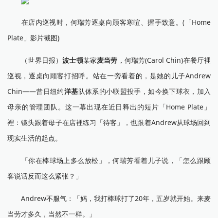
在店内巡视时，何瑞芳逐桌向顾客寒暄、握手致意。(「Home
Plate」影片截图)
（世界日报）
波士顿
某家
麦当劳
，何瑞芳(Carol Chin)在餐厅裡
巡视，逐桌向顾客打招呼。站在一旁看着的，是她的儿子Andrew
Chin——昔日纽约
洋基
队体系的小联盟投手，如今换下球衣，加入
母亲的管理团队。这一幕出现在近日释出的短片「Home Plate」
裡：镜头跟着母子在店裡练习「待客」，也跟着Andrew从球场回到
现实生活的起点。
「你在棒球场上多么放松」，何瑞芳看着儿子说，「怎么跟顾
客说话反而这么紧张？」
Andrew不服气：「妈，我打棒球打了20年，五岁就开始。来麦
当劳才多久，当然不一样。」