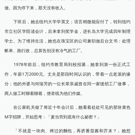
做。因为停下来，那天没有收入。
下班后，她去纽约大学学英文；语言稍微能应付了，转到纽约
市立社区学院读会计，后来拿到奖学金，进长岛大学完成四年制理
学士。为了维持生活，她也在珠宝区的公司兼职做后台文书：处理
帐单、跑行政，总算告别没有冷气的工厂。
1978年前后，纽约市教育局到校招募，她拿到第一份正式工
作，年薪1万2000元。丈夫是那段时间认识的，带着一点老派的缘
分；他的外婆与何瑞芳的一位长辈亲戚曾在同一家缝纫工厂做事，
两人做工时聊着聊着，便牵线为他们作媒。
在公家机关做了将近十年会计后，她看着处处可见的那块黄色
M字招牌，开始思考：「麦当劳到底有什么祕密？」
「不就是一块肉、烤过的麵包，再挤番茄酱和芥末？」她想