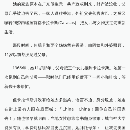
她的家族原本在广东做生意，共产政权到来，财产被没收，父
母几乎被迫害至死，一家人逃往香港。外祖父先落脚古巴，之后又
辗转到委内瑞拉首都卡拉卡斯(Caracas)，把女儿与女婿接过去重新
生活。
那段时间，何瑞芳和两个姊姊留在香港，由阿姨和外婆照顾，
11岁以前都没见过父母。
1966年，她11岁那年，父母把三个女儿接到卡拉卡斯。她第一
次见到自己的父母——那时他们已经用积蓄开了一间小咖啡馆，等
着孩子来帮忙。
但卡拉卡斯并没有给她太多温柔。语言不通、身分尴尬，她走
在街上常有人跟在后面喊：「China！China！回你自己的国家
去！」她也很早就明白，当地女性想靠念书翻身很难：城市裡大学
资源有限，学费对移民家庭更是沉重。她拜託母亲：「让我去美国