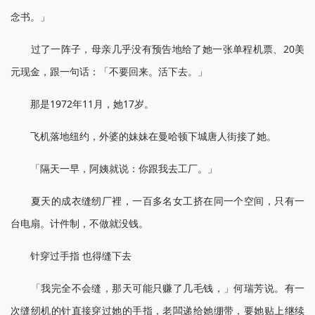
念书。」
过了一阵子，母亲几乎没有预告地给了她一张单程机票、20美
元现金，跟一句话：「不要回来。活下去。」
那是1972年11月，她17岁。
飞机落地纽约，外婆的妹妹在曼哈顿下城唐人街接了她。
「隔天一早，阿姨就说：你跟我去工厂。」
夏天的成衣缝纫厂裡，一百多名女工挤在同一个空间，只有一
台电扇。计件制，不做就没钱。
针穿过手指 也得缝下去
「我完全不会缝，那天可能只赚了几毛钱，」何瑞芳说。有一
次缝纫机的针直接穿过她的手指，老闆递给她绷带，要她贴上继续