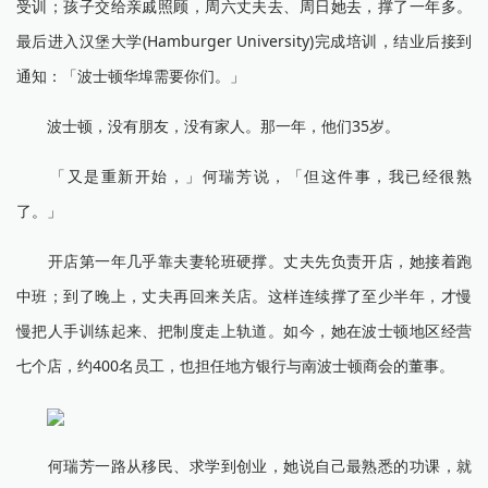
受训；孩子交给亲戚照顾，周六丈夫去、周日她去，撑了一年多。
最后进入汉堡大学(Hamburger University)完成培训，结业后接到
通知：「波士顿华埠需要你们。」
波士顿，没有朋友，没有家人。那一年，他们35岁。
「又是重新开始，」何瑞芳说，「但这件事，我已经很熟
了。」
开店第一年几乎靠夫妻轮班硬撑。丈夫先负责开店，她接着跑
中班；到了晚上，丈夫再回来关店。这样连续撑了至少半年，才慢
慢把人手训练起来、把制度走上轨道。如今，她在波士顿地区经营
七个店，约400名员工，也担任地方银行与南波士顿商会的董事。
何瑞芳一路从移民、求学到创业，她说自己最熟悉的功课，就