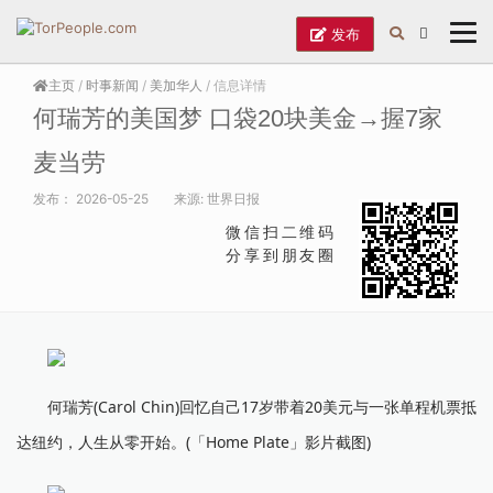
发布
主页
/
时事新闻
/
美加华人
/ 信息详情
何瑞芳的美国梦 口袋20块美金→握7家
麦当劳
发布：
2026-05-25
来源:
世界日报
微信扫二维码
分享到朋友圈
何瑞芳(Carol Chin)回忆自己17岁带着20美元与一张单程机票抵
达纽约，人生从零开始。(「Home Plate」影片截图)