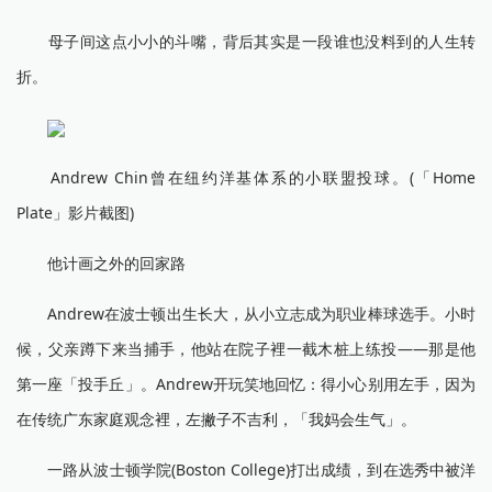
母子间这点小小的斗嘴，背后其实是一段谁也没料到的人生转
折。
Andrew Chin曾在纽约洋基体系的小联盟投球。(「Home
Plate」影片截图)
他计画之外的回家路
Andrew在波士顿出生长大，从小立志成为职业棒球选手。小时
候，父亲蹲下来当捕手，他站在院子裡一截木桩上练投——那是他
第一座「投手丘」。Andrew开玩笑地回忆：得小心别用左手，因为
在传统广东家庭观念裡，左撇子不吉利，「我妈会生气」。
一路从波士顿学院(Boston College)打出成绩，到在选秀中被洋