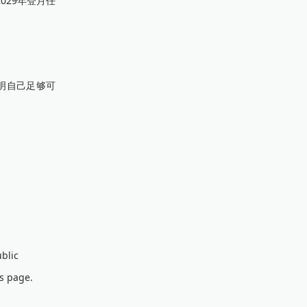
029年登月任
明自己足够可
blic
is page.