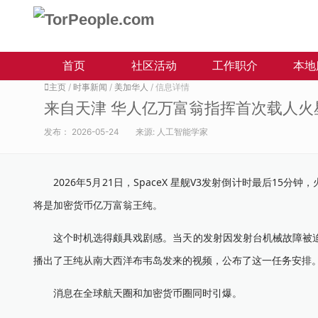
首页
社区活动
工作职介
本地
主页
/
时事新闻
/
美加华人
/ 信息详情
来自天津 华人亿万富翁指挥首次载人火
发布：
2026-05-24
来源:
人工智能学家
2026年5月21日，SpaceX 星舰V3发射倒计时最后15
将是加密货币亿万富翁王纯。
这个时机选得颇具戏剧感。当天的发射因发射台机械故障被迫中止
播出了王纯从南大西洋布韦岛发来的视频，公布了这一任务安排
消息在全球航天圈和加密货币圈同时引爆。