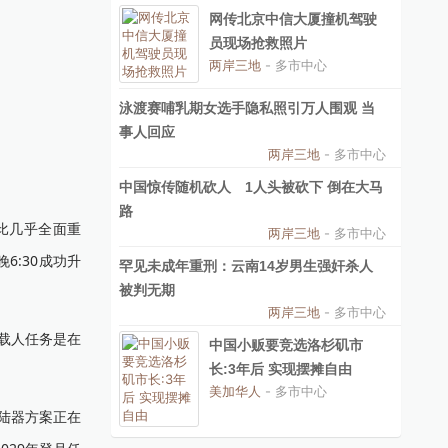
网传北京中信大厦撞机驾驶
员现场抢救照片
两岸三地
- 多市中心
泳渡赛哺乳期女选手隐私照引万人围观 当
事人回应
两岸三地
- 多市中心
中国惊传随机砍人 1人头被砍下 倒在大马
路
比几乎全面重
两岸三地
- 多市中心
6:30成功升
罕见未成年重刑：云南14岁男生强奸杀人
被判无期
两岸三地
- 多市中心
载人任务是在
中国小贩要竞选洛杉矶市
长:3年后 实现摆摊自由
美加华人
- 多市中心
陆器方案正在