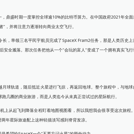
，鼎盛时期一度掌控全球逾10%的比特币算力。在中国政府2021年全
者"，并将注意力逐渐转向商业太空飞行。
，率领三名平民宇航员完成了SpaceX Fram2任务，那是人类历史
后安全溅落。那次任务把他从一个"会玩的富人"变成了一个拥有真实飞行
月球轨道，随后抵近火星进行飞掠，再返回地球。整个旅程中，与地球
球跑几圈的商业旅游，而是人类迄今从未真正尝试过的星际航行。
上从起飞到降落全程盯着地图视图看，所以我想我会很享受这次旅程。
对两年星际旅途配上这种轻描淡写感到脊背发凉。
望给SpaceX一个"不要忘记火星"的额外动力。