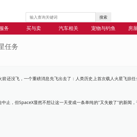
搜索
服务
买与卖
汽车相关
宠物与钓鱼
房
星任务
分钟，火箭还没飞，一个重磅消息先飞出去了：人类历史上首次载人火星飞掠
，但SpaceX显然不想让这一天变成一条单纯的"又失败了"的新闻，
。