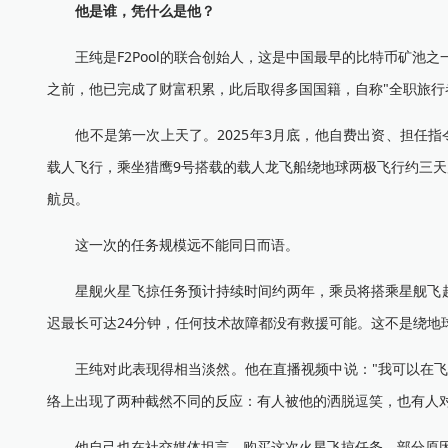
他是谁，凭什么是他？
王纯是F2Pool的联合创始人，这是中国最早的比特币矿池之一
之前，他已完成了财富积累，此后取得多国国籍，自称"全职旅行
他不是第一次上天了。2025年3月底，他自费出资、担任指令长
载人飞行，乘坐猎鹰9号搭载的载人龙飞船绕地球两极飞行约三天
航员。
这一次的任务规模远不能同日而语。
星舰火星飞掠任务预计持续时间约两年，乘员将搭乘星舰飞越
迟最长可达24分钟，任何技术故障都没有救援可能。这不是绕地
王纯对此表现得相当淡然。他在直播视频中说："我可以在飞机
络上出现了两种截然不同的反应：有人被他的洒脱逗笑，也有人
他自己也在社交媒体坦言，购买这次火星飞掠任务，部分原因是希