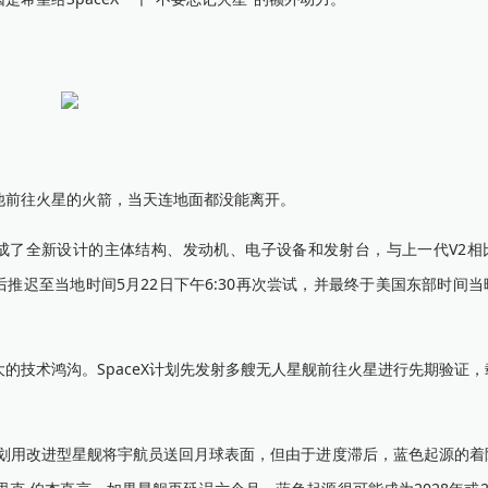
前往火星的火箭，当天连地面都没能离开。
集成了全新设计的主体结构、发动机、电子设备和发射台，与上一代V2相
迟至当地时间5月22日下午6:30再次尝试，并最终于美国东部时间当晚
技术鸿沟。SpaceX计划先发射多艘无人星舰前往火星进行先期验证，
计划用改进型星舰将宇航员送回月球表面，但由于进度滞后，蓝色起源的着