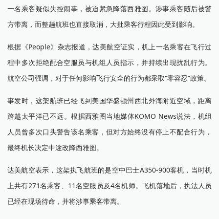
一名乘客疑似失控闹事，被迫紧急降落西雅图。涉事乘客随后被警
方带离，而整趟航班也直接取消，大批乘客行程因此受到影响。
根据《People》杂志报道，达美航空证实，机上一名乘客在飞行过
程中多次拒绝配合空服员与机组人员指示，并持续出现扰乱行为。
航空公司强调，对于任何影响飞行安全的行为都采取“零容忍”政策。
事发时，这架航班已经飞到美国华盛顿州西北外海附近空域，距离
跨越太平洋已不远。根据西雅图当地媒体KOMO News说法，机组
人员曾多次口头警告该名乘客，但对方始终没有停止不配合行为，
最终机长决定中途改降西雅图。
达美航空表示，这架执飞航班的是空中巴士A350-900客机，当时机
上共有271名乘客、11名空服员及4名机师。飞机落地后，执法人员
已经在现场待命，并将涉事乘客带离。