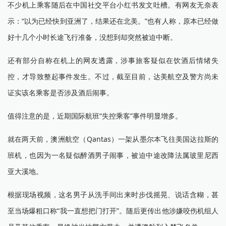
不少机上乘客随后在中国社交平台小红书发文吐槽。有网友无奈表
示：“以为已经快到亚洲了，结果还在北美。”也有人称，原本已经做
好十几个小时长途飞行准备，没想到却突然被迫中断。
还有部分自称在机上的网友透露，涉事旅客疑似在饮酒后情绪失
控，才导致整起事件发生。不过，截至目前，达美航空及警方尚未
证实该名乘客是否涉及酒后闹事。
值得注意的是，近期国际航班“失控乘客”事件明显增多。
就在两天前，澳洲航空（Qantas）一架从墨尔本飞往美国达拉斯的
班机，也因为一名疑似醉酒男子闹事，被迫中途改降法属玻里尼西
亚大溪地。
根据现场视频，这名男子从洗手间出来时步伐摇晃、说话含糊，甚
至当场爆粗口称“我一直想把门打开”。随后更传出他涉嫌咬伤机组人