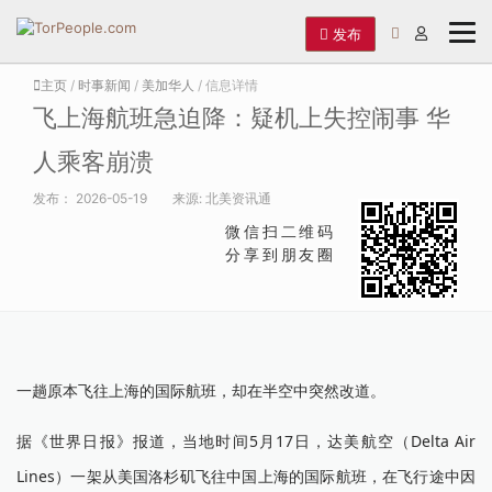
发布
主页
/
时事新闻
/
美加华人
/ 信息详情
飞上海航班急迫降：疑机上失控闹事 华
人乘客崩溃
发布：
2026-05-19
来源:
北美资讯通
微信扫二维码
分享到朋友圈
一趟原本飞往上海的国际航班，却在半空中突然改道。
据《世界日报》报道，当地时间5月17日，达美航空（Delta Air
Lines）一架从美国洛杉矶飞往中国上海的国际航班，在飞行途中因