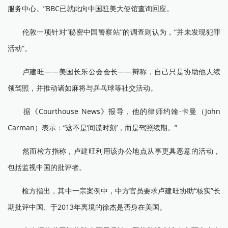
服务中心。”BBC已就此向中国驻美大使馆查询回应。
伦敦一项针对“秘密中国警察站”的调查则认为，“并未发现犯罪
活动”。
卢建旺——美国长乐公会会长——辩称，自己只是协助他人续
领驾照，并推动诸如麻将与乒乓球等社交活动。
据《Courthouse News》报导，他的律师约翰·卡曼（John
Carman）表示：“这不是‘间谍时刻’，而是驾照续期。”
然而检方指称，卢建旺利用该办公地点从事更具恶意的活动，
包括监视中国的批评者。
检方指出，其中一宗案例中，中方官员要求卢建旺协助“核实”长
期批评中国、于2013年离境的徐杰是否身在美国。