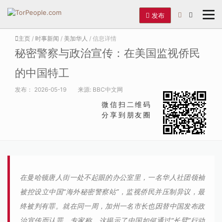
发布
主页
/
时事新闻
/
美加华人
/ 信息详情
秘密警察与政治宣传：在美国监视侨民
的中国特工
发布：
2026-05-19
来源:
BBC中文网
微信扫二维码
分享到朋友圈
在曼哈顿唐人街一处不起眼的办公室里，一名华人社团领袖
被控设立中国“海外秘密警察站”，监视侨民并压制异议，最
终被判有罪。就在同一周，加州一名市长也因替中国发布政
治宣传而认罪。专家称，这揭示了中国如何通过“长臂”行动