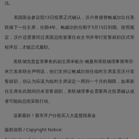
法。
美国国会参议院13日投票正式确认，沃什将接替鲍威尔出任美
联储下一任主席，任期4年。鲍威尔的任期于5月15日到期。按照规
定，沃什还需要经过美国总统签署任命文书并举行宣誓就职仪式等
程序后，才能正式履职。
美联储负责监管事务的副主席米歇尔·鲍曼和美联储理事斯蒂芬·
米兰发表联合声明说，他们支持让鲍威尔担任临时主席直至沃什宣
誓就职，但认为应该为临时主席设定一周到一个月的期限，如果新
任主席在此期间仍未宣誓就职，美联储理事会需要再次投票确认或
者可能由总统采取行动。
这家最好！股市开户分批买入大盘股指基金
版权说明 / Copyright Notice: