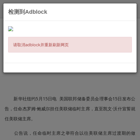
发布
检测到Adblock
主页
/
时事新闻
/
美加华人
/ 信息详情
美联储任命鲍威尔担任临时主席.......
发布：
2026-05-16
来源:
新华社
请取消adblock并重新刷新网页
微信扫二维码
分享到朋友圈
新华社纽约5月15日电 美国联邦储备委员会理事会15日发布公
告，任命杰罗姆·鲍威尔担任美联储临时主席，直至凯文·沃什宣誓就
任美联储主席。
公告说，任命临时主席之举符合以往美联储主席过渡期的做