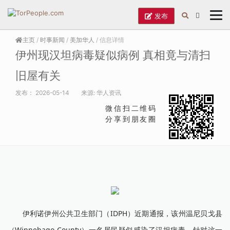
发布
主页
/
时事新闻
/
美加华人
/ 信息详情
伊州现汉坦病毒疑似病例 真相竟与清扫
旧屋有关
发布：
2026-05-14
来源:
华人资讯
微信扫二维码
分享到朋友圈
伊利诺伊州公共卫生部门（IDPH）近期通报，该州温尼贝戈县
（Winnebago County）一名居民疑似感染了汉坦病毒，针对这一