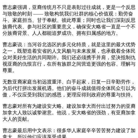
曹志豪强调，亚裔传统月不只是表彰过往成就，更是一个反思
与致敬的时刻 —— 致敬构筑我们社群的核心价值观：勤劳奋
斗、家庭担当、甘于奉献、彼此尊重；同时也让我们深刻反思
族裔代表、参与社区的重要意义，确保安大略省一直是一个不
分族裔背景、人人都能追梦成功、拥有归属感的地方。
曹志豪说：当河谷北选区的多元化特质，就是这里的最大优势
之一，既塑造着安省的人文风貌与未来发展，也承载着全体民
众对美好生活的共同期许。我们还必须携手并肩，坚决抵制仇
视亚裔的仇恨言行，在所有族群之间营造更强的包容、理解与
尊重。
无数亚裔家庭当初远渡重洋、白手起家，日复一日辛勤劳作，
为后代打拼出发展机遇。他们的奋斗成就值得全体民众引以为
傲，不仅应受到我们的感恩，更理应得到政府的尊重与扶持。
曹志豪对所有为建设安大略、建设加拿大而付出过努力的亚裔
加拿大人致以诚挚谢意。他说，安大略省的强劲，有亚裔加拿
大人的贡献。
曹志豪最后用中文表示：很多华人家庭辛辛苦苦努力建设了加
拿大，所以他们应该享受成果。