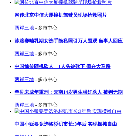
网传北京中信大厦撞机驾驶员现场抢救照片
两岸三地
- 多市中心
泳渡赛哺乳期女选手隐私照引万人围观 当事人回应
两岸三地
- 多市中心
中国惊传随机砍人 1人头被砍下 倒在大马路
两岸三地
- 多市中心
罕见未成年重刑：云南14岁男生强奸杀人 被判无期
两岸三地
- 多市中心
中国小贩要竞选洛杉矶市长:3年后 实现摆摊自由