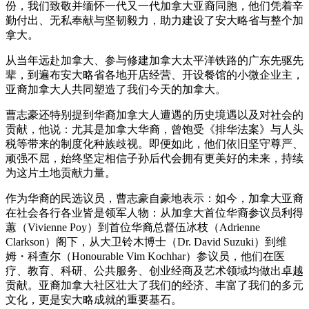
份，我们致敬并缅怀一代又一代加拿大亚裔同胞，他们凭着辛
勤付出、无私奉献与坚韧毅力，助力建设了安大略省与整个加
拿大。
从当年远赴加拿大、参与修建加拿大太平洋铁路的广东先驱先
辈，到遍布安大略省各地开店经营、开设餐馆的小微企业主，
亚裔加拿大人共同塑造了我们今天的加拿大。
曹志豪还特别提到华裔加拿大人遭遇的历史境遇以及对社会的
贡献，他说：尤其是加拿大华裔，曾饱受《排华法案》与人头
税等带来的制度化种族歧视。即便如此，他们依旧坚守尊严、
顽强不屈，始终坚定相信子孙后代会拥有更美好的未来，持续
为这片土地贡献力量。
作为华裔的民选议员，曹志豪自豪地表示：如今，加拿大亚裔
在社会各行各业皆是领军人物：从加拿大首位华裔参议员利得
蕙（Vivienne Poy）到首位华裔总督伍冰枝（Adrienne
Clarkson）阁下，从大卫铃木博士（Dr. David Suzuki）到维
姆・科查尔（Honourable Vim Kochhar）参议员，他们在医
疗、教育、科研、公共服务、创业经商及艺术领域均做出卓越
贡献。亚裔加拿大社区壮大了我们的经济、丰富了我们的多元
文化，更是安大略成就的重要基石。