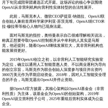
月下旬完成陪审团遴选正式开庭。这场诉讼的核心争议围绕
OpenAI从非营利机构向营利性实体转型的合法性展开。
此前，马斯克本人、微软CEO萨提亚·纳德拉、OpenAI联
合创始人兼前首席科学家伊利亚·苏茨克维、OpenAI前CTO米
拉·穆拉蒂等核心人物均已现身法庭。
面对马斯克的指控，奥特曼表示自己很难理解相关说法，
称真正想要夺取OpenAI控制权并从中牟利的人其实是马斯
克，他还提到，随着OpenAI继续发展壮大，其非营利机构也
能发展得更好。
2015年OpenAI创立之初，以非营利人工智能研究实验室
为定位，确立以通用人工智能普惠人类、不以商业逐利为导向
的创立宗旨，马斯克作为联合创始人深度参与项目并出资约
3800万美元作为早期启动资金。2018年，因对人工智能安全理
念的不合，马斯克退出OpenAI并停止资助。
据OpenAI官方披露，其核心架构以OpenAI基金会（非营
利性质）为主体，该基金会为OpenAI的创始架构，2019年
OpenAI设立营利性子公司，2025年重组后营利实体成为公益
企业。