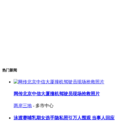
热门新闻
网传北京中信大厦撞机驾驶员现场抢救照片
两岸三地
- 多市中心
泳渡赛哺乳期女选手隐私照引万人围观 当事人回应