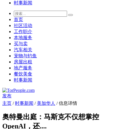
时事新闻
首页
社区活动
工作职介
本地服务
买与卖
汽车相关
宠物与钓鱼
房屋出租
地产服务
餐饮美食
时事新闻
发布
主页
/
时事新闻
/
美加华人
/ 信息详情
奥特曼出庭：马斯克不仅想掌控
OpenAI，还....