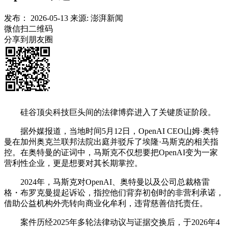
发布：
2026-05-13
来源:
澎湃新闻
微信扫二维码
分享到朋友圈
硅谷顶尖科技巨头间的法律博弈进入了关键质证阶段。
据外媒报道，当地时间5月12日，OpenAI CEO山姆·奥特
曼在加州奥克兰联邦法院出庭并驳斥了埃隆·马斯克的相关指
控。在奥特曼的证词中，马斯克不仅想要把OpenAI变为一家
营利性企业，更是想要对其长期掌控。
2024年，马斯克对OpenAI、奥特曼以及公司总裁格雷
格・布罗克曼提起诉讼，指控他们背弃初创时的非营利承诺，
借助公益机构外壳转向商业化牟利，违背慈善信托责任。
案件历经2025年多轮法律动议与证据交换后，于2026年4