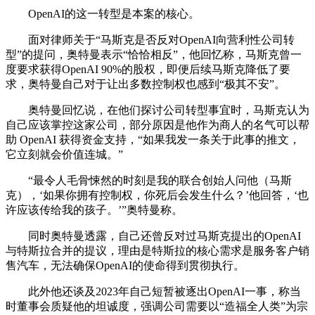
OpenAI的这一转型是本案的核心。
面对律师关于“马斯克是否反对OpenAI向营利性公司转
型”的提问，奥特曼表示“恰恰相反”，他回忆称，马斯克曾一
度要求获得OpenAI 90%的股权，即便后续马斯克降低了要
求，奥特曼自己对于让出多数控制权也感到“极其不安”。
奥特曼回忆说，在他们探讨公司转型事宜时，马斯克认为
自己应该掌控这家公司，部分原因是他作为商人的名气可以帮
助 OpenAI 获得资金支持，“如果我发一条关于此事的推文，
它立刻就会价值连城。”
“最令人毛骨悚然的时刻是我的联合创始人问他（马斯
克），‘如果你拥有控制权，你死后会发生什么？’他回答，‘也
许应该传给我的孩子。’”奥特曼称。
同时奥特曼透露，自己还曾反对过马斯克提出的OpenAI
与特斯拉合并的提议，理由是特斯拉的核心需求是服务客户销
售汽车，无法确保OpenAI的使命得到贯彻执行。
此外他还谈及2023年自己短暂被逐出OpenAI一事，称当
时董事会质疑他的坦诚度，强调公司需要以“造福全人类”为宗