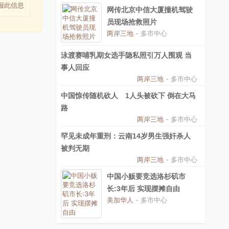
报此信息
网传北京中信大厦撞机驾驶
员现场抢救照片
两岸三地
- 多市中心
泳渡赛哺乳期女选手隐私照引万人围观 当
事人回应
两岸三地
- 多市中心
中国惊传随机砍人 1人头被砍下 倒在大马
路
两岸三地
- 多市中心
罕见未成年重刑：云南14岁男生强奸杀人
被判无期
两岸三地
- 多市中心
中国小贩要竞选洛杉矶市
长:3年后 实现摆摊自由
美加华人
- 多市中心