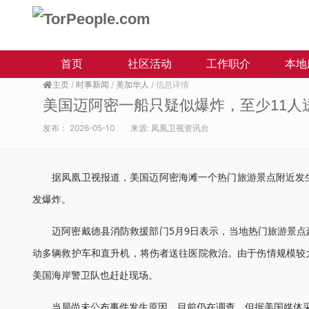
首页
社区活动
工作职介
本地
主页
/
时事新闻
/
美加华人
/ 信息详情
美国迈阿密一船只疑似爆炸，至少11人
发布：
2026-05-10
来源:
凤凰卫视资讯台
据凤凰卫视报道，美国迈阿密海滩一个热门旅游景点附近发生一
发爆炸。
迈阿密戴德县消防救援部门5月9日表示，当地热门旅游景点豪
动多辆救护车和直升机，将伤者送往医院救治。由于伤情规模较
美国海岸警卫队也赶赴现场。
当局尚未公布事件发生原因，目前仍在调查，但据美国媒体采