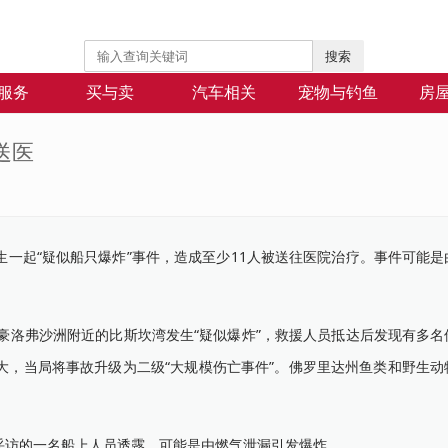
搜索
服务
买与卖
汽车相关
宠物与钓鱼
房
送医
起“疑似船只爆炸”事件，造成至少11人被送往医院治疗。事件可能是
洛弗沙洲附近的比斯坎湾发生“疑似爆炸”，救援人员抵达后发现有多名
大，当局将事故升级为二级“大规模伤亡事件”。佛罗里达州鱼类和野生动
访的一名船上人员透露，可能是由燃气泄漏引发爆炸。