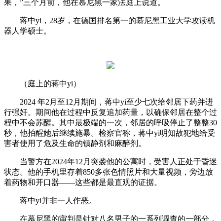
果，”三个月前，他在慕尼黑一家法庭上说道。
蒋中yi，28岁，在德国排名第一的慕尼黑工业大学攻读机
器人学硕士。
（庭上的蒋中yi）
2024 年2月至12月期间，蒋中yi至少七次给邻居下药并进
行强奸。期间他在过程中反复追加药量，以确保邻居在整个过
程中不会苏醒。其中最极端的一次，邻居的呼吸停止了整整30
秒，他拍醒她后继续施暴。检察官称，蒋中yi明知故犯地给受
害者使用了危及生命的镇静剂和麻醉剂。
当警方在2024年12月突袭他的公寓时，受害人正处于昏迷
状态。他的手机里存着850多张色情照片和大量视频，旁边放
着药物和开口器——这些都是最直观的证据。
蒋中yi并非一人作恶。
在慕尼黑的审判是针对八名男子的一系列调查的一部分，