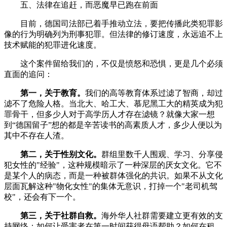
五、法律在追赶，而恶魔早已跑在前面
目前，德国司法部已着手推动立法，要把传播此类犯罪影
像的行为明确列为刑事犯罪。但法律的修订速度，永远追不上
技术赋能的犯罪进化速度。
这个案件留给我们的，不仅是愤怒和恐惧，更是几个必须
直面的追问：
第一，关于教育。
我们的高等教育体系过滤了智商，却过
滤不了危险人格。当北大、哈工大、慕尼黑工大的精英成为犯
罪骨干，但多少人对于高学历人才存在滤镜？就像大家一想
到“德国留子”想的都是辛苦读书的高素质人才，多少人便以为
其中不存在人渣。
第二，关于性别文化。
群组里数千人围观、学习、分享侵
犯女性的"经验"，这种规模暗示了一种深层的厌女文化。它不
是某个人的病态，而是一种被群体强化的共识。如果不从文化
层面瓦解这种"物化女性"的集体无意识，打掉一个"老司机驾
校"，还会有下一个。
第三，关于社群自救。
海外华人社群需要建立更有效的支
持网络：如何让受害者在第一时间获得母语帮助？如何在租