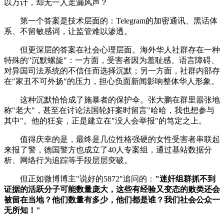
以万计，却无一人走漏风声？
第一个答案是技术层面的：Telegram的加密通讯、黑话体
系、不留敏感词，让监管难以渗透。
但更深层的答案在社会心理层面。海外华人社群存在一种
特殊的"沉默螺旋"：一方面，受害者因为羞耻感、语言障碍、
对异国司法系统的不信任而选择沉默；另一方面，社群内部存
在"家丑不可外扬"的压力，担心负面新闻影响整体华人形象。
这种沉默恰恰成了施暴者的保护伞。张大鹏在群里嚣张地
称"老大"，甚至在讨论法国轮奸案时留言"哈哈，我也想参与
其中"。他的狂妄，正是建立在"没人会举报"的笃定之上。
值得庆幸的是，最终是几位性格强硬的女性受害者串联起
来报了警，德国警方也成立了40人专案组，通过基站数据分
析、网络行为追踪等手段层层突破。
但正如微博博主"说好的5872"追问的：
"迷奸组群抓不到
证据的活跃分子可能数量庞大，这些有经验又变态的败类还会
被留在当地？他们数量有多少，他们都是谁？我们社会公众一
无所知！"