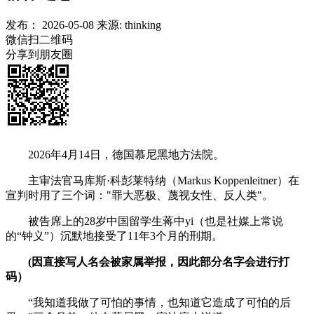
发布：
2026-05-08
来源:
thinking
微信扫二维码
分享到朋友圈
2026年4月14日，德国慕尼黑地方法院。
主审法官马库斯·科彭莱特纳（Markus Koppenleitner）在
宣判时用了三个词："罪大恶极、蔑视女性、反人类"。
被告席上的28岁中国留学生蒋中yi（也是社媒上常说
的“钟义”）沉默地接受了11年3个月的刑期。
(因直接写人名会被家属举报，因此部分名字会进行打
码）
“我知道我做了可怕的事情，也知道它造成了可怕的后