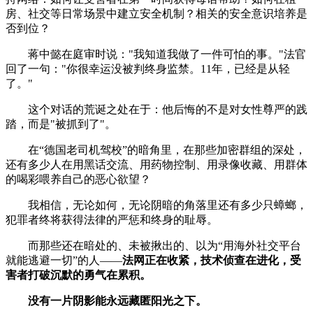
房、社交等日常场景中建立安全机制？相关的安全意识培养是
否到位？
蒋中懿在庭审时说："我知道我做了一件可怕的事。"法官
回了一句："你很幸运没被判终身监禁。11年，已经是从轻
了。"
这个对话的荒诞之处在于：他后悔的不是对女性尊严的践
踏，而是"被抓到了"。
在“德国老司机驾校”的暗角里，在那些加密群组的深处，
还有多少人在用黑话交流、用药物控制、用录像收藏、用群体
的喝彩喂养自己的恶心欲望？
我相信，无论如何，无论阴暗的角落里还有多少只蟑螂，
犯罪者终将获得法律的严惩和终身的耻辱。
而那些还在暗处的、未被揪出的、以为“用海外社交平台
就能逃避一切”的人——
法网正在收紧，技术侦查在进化，受
害者打破沉默的勇气在累积。
没有一片阴影能永远藏匿阳光之下。