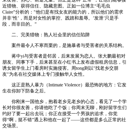
近猎物、获得信任、隐藏意图。正如一位博主“毛毛虫
Claire”分析的："他们是有找女友的能力的，所以他们的需求
并非’性’，而是对女性的掌控、践踏和羞辱。’发泄’只是手
段，而非目的。”
二、完美猎物：熟人社会里的信任陷阱
案件最令人不寒而栗的，是施暴者与受害者的关系结构。
蒋中yi与受害者是邻居，后来发展为恋人。张大鹏最初对
朋友、同事下手，后来甚至在小红书上发布虚假租房信息，引
诱女留学生上门看房时实施侵害。周tong则以"找老乡交朋
友"为名在社交媒体上专门接触华人女性。
这正是熟人暴力（Intimate Violence）最恐怖的地方：它发
生在你卸下防备之后。
你刚来一国他乡，抱着老乡见老乡的心态，看见了一个学
长对你很友善，你请他吃了个饭；你周末无聊，刚好留学生们
约好了要一起出去玩；你正在接受一个男孩的追求，你觉
得“啊，挺不错”遇上和他在一起了——这些都是多么正常的社
交场景。