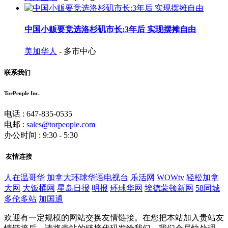
中国小贩要竞选洛杉矶市长:3年后 实现摆摊自由
美加华人
- 多市中心
联系我们
TorPeople Inc.
电话 : 647-835-0535
电邮 :
sales@torpeople.com
办公时间 : 9:30 - 5:30
友情连接
人在温哥华
加拿大环球华语电视台
乐活网
WOWtv
轻松加拿
大网
大饭桶网
星岛日报
明报
环球华网
埃德蒙顿新网
58同城
多伦多站
加国通
欢迎有一定规模的网站交换友情链接。在您把本站加入贵站友