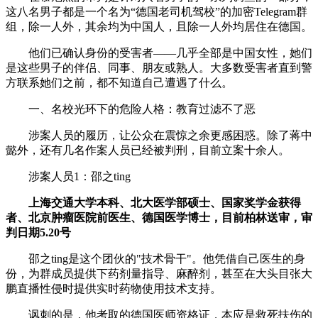
这八名男子都是一个名为“德国老司机驾校”的加密Telegram群
组，除一人外，其余均为中国人，且除一人外均居住在德国。
他们已确认身份的受害者——几乎全部是中国女性，她们
是这些男子的伴侣、同事、朋友或熟人。大多数受害者直到警
方联系她们之前，都不知道自己遭遇了什么。
一、名校光环下的危险人格：教育过滤不了恶
涉案人员的履历，让公众在震惊之余更感困惑。除了蒋中
懿外，还有几名作案人员已经被判刑，目前立案十余人。
涉案人员1：邵之ting
上海交通大学本科、北大医学部硕士、国家奖学金获得
者、北京肿瘤医院前医生、德国医学博士，目前柏林送审，审
判日期5.20号
邵之ting是这个团伙的"技术骨干"。他凭借自己医生的身
份，为群成员提供下药剂量指导、麻醉剂，甚至在大头目张大
鹏直播性侵时提供实时药物使用技术支持。
讽刺的是，他考取的德国医师资格证，本应是救死扶伤的