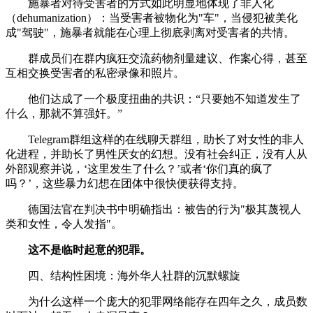
施暴者对待受害者的方式如此明显地体现了非人化
（dehumanization）：当受害者被物化为"车"，当侵犯被美化
成"驾驶"，施暴者就能在心理上彻底剥离对受害者的共情。
群成员们在群内疯狂交流药物剂量建议、作案心得，甚至
互相交换受害者的私密录像和照片。
他们达成了一个极度扭曲的共识：“只要她不知道发生了
什么，那就不算强奸。”
Telegram群组这样的在线聊天群组，助长了对女性的非人
化进程，并助长了男性厌女的幻想。没有社会纠正，没有人从
外部观察并说，‘这里发生了什么？’或者‘你们真的疯了
吗？’，这些暴力幻想在团体中很快便获得支持。
德国法官在判决书中明确指出：被告的行为"极其蔑视人
类和女性，令人发指"。
这不是临时起意的犯罪。
四、结构性困境：海外华人社群的沉默螺旋
为什么这样一个庞大的犯罪网络能存在四年之久，成员数