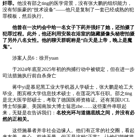
奸罪。
他没有邵之ting的医学背景，没有张大鹏的组织能力，
没有邹振豪的"技术设备"——他只是复制了一套已经成熟的犯
罪模板，然后执行。
他曾在一次约会中给一名女子下药并强奸了她，还拍摄了
犯罪过程。此外，他还利用安装在浴室的隐藏摄像头秘密拍摄
了另外八名女性。他的聊天群昵称是“白天是上帝，晚上是魔
鬼”。
涉案人员6：徐开yuan
于2024年底至2025年初的拘捕行动中被锁定，但在进一步
司法措施执行前自杀身亡
蒋中yi是慕尼黑工业大学机器人学硕士，张大鹏是哈工大
毕业、图宾根大学信息技术硕士，在莲花汽车任职。邵之ting
是北大医学部硕士，考取了德国医师资格证。还有英国UCL
博士邹振豪、美国南加大博士翁思zhe……这些案件串联起
来，无疑是在告诉我们：
名校光环与道德底线之间，并没有必
然的正相关。
这些施暴者并非社会边缘人。他们有正常的社交圈，看起
来友善、热心、前途无量。但正是这种"正常"，让他们能够接