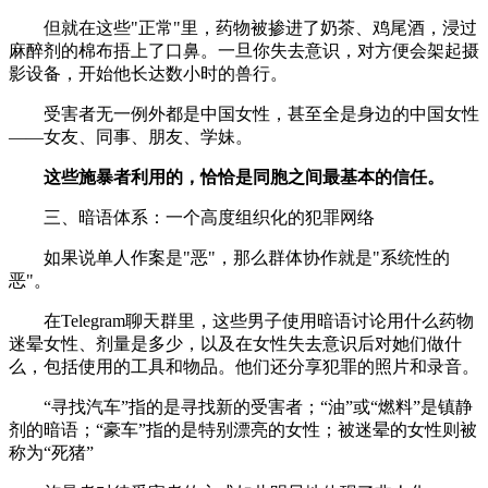
但就在这些"正常"里，药物被掺进了奶茶、鸡尾酒，浸过
麻醉剂的棉布捂上了口鼻。一旦你失去意识，对方便会架起摄
影设备，开始他长达数小时的兽行。
受害者无一例外都是中国女性，甚至全是身边的中国女性
——女友、同事、朋友、学妹。
这些施暴者利用的，恰恰是同胞之间最基本的信任。
三、暗语体系：一个高度组织化的犯罪网络
如果说单人作案是"恶"，那么群体协作就是"系统性的
恶"。
在Telegram聊天群里，这些男子使用暗语讨论用什么药物
迷晕女性、剂量是多少，以及在女性失去意识后对她们做什
么，包括使用的工具和物品。他们还分享犯罪的照片和录音。
“寻找汽车”指的是寻找新的受害者；“油”或“燃料”是镇静
剂的暗语；“豪车”指的是特别漂亮的女性；被迷晕的女性则被
称为“死猪”