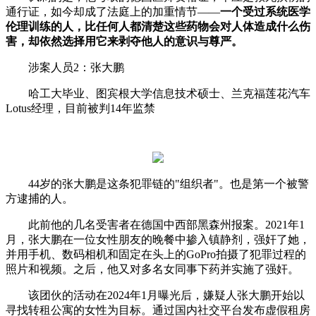
通行证，如今却成了法庭上的加重情节——
一个受过系统医学
伦理训练的人，比任何人都清楚这些药物会对人体造成什么伤
害，却依然选择用它来剥夺他人的意识与尊严。
涉案人员2：张大鹏
哈工大毕业、图宾根大学信息技术硕士、兰克福莲花汽车
Lotus经理，目前被判14年监禁
44岁的张大鹏是这条犯罪链的"组织者"。也是第一个被警
方逮捕的人。
此前他的几名受害者在德国中西部黑森州报案。2021年1
月，张大鹏在一位女性朋友的晚餐中掺入镇静剂，强奸了她，
并用手机、数码相机和固定在头上的GoPro拍摄了犯罪过程的
照片和视频。之后，他又对多名女同事下药并实施了强奸。
该团伙的活动在2024年1月曝光后，嫌疑人张大鹏开始以
寻找转租公寓的女性为目标。通过国内社交平台发布虚假租房