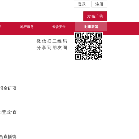
登录
注册
发布广告
租
地产服务
餐饮美食
时事新闻
微信扫二维码
分享到朋友圈
报金矿项
布置成“直
配合直播镜