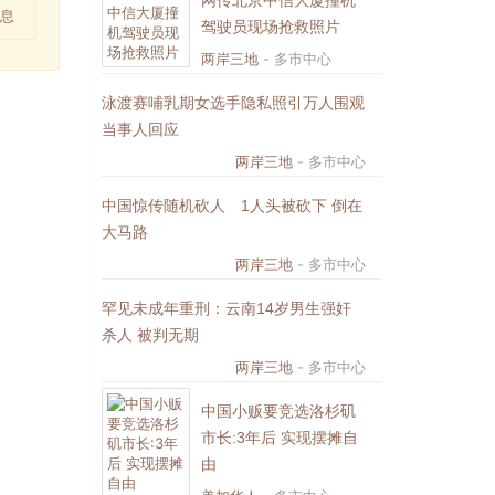
网传北京中信大厦撞机
息
驾驶员现场抢救照片
两岸三地
- 多市中心
泳渡赛哺乳期女选手隐私照引万人围观
当事人回应
两岸三地
- 多市中心
中国惊传随机砍人 1人头被砍下 倒在
大马路
两岸三地
- 多市中心
罕见未成年重刑：云南14岁男生强奸
杀人 被判无期
两岸三地
- 多市中心
中国小贩要竞选洛杉矶
市长:3年后 实现摆摊自
由