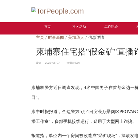
首页
社区活动
工作职介
主页
/
时事新闻
/
美加华人
/ 信息详情
柬埔寨住宅搭"假金矿"直播
发布：
2026-05-07
来源:
HK01
柬埔寨警方近日调查发现，4名中国男子在首都金边一栋
目”。
柬中时报报道，金边警方5月4日突袭万景岗区PROVA
播工作室”，多部手机接线运行，疑用于大型网上诈骗。
报道指，单位内一个房间被改造成“采矿现场”，摆放发电