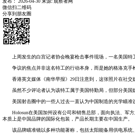
发布：
2026-04-30
来源:
观察者网
微信扫二维码
分享到朋友圈
上周发生的白宫记者协会晚宴枪击事件现场，一名美国特工
争议的焦点并非这名特工的行动本身，而是她的格洛克手枪上疑
香港英文媒体《南华早报》29日注意到，这张照片在社交媒
虽然不少评论者认为该特工属于美国特勤局，但部分美国媒体
美国射击圈中的一些人过去一直认为中国制造的光学瞄准设备质
Holosun在美国加州设有公司和销售总部，面向执法、军
本质上是中国品牌的国际化包装，产品长期主要在中国生产。
该品牌瞄准镜以多种功能著称，包括太阳能备用供电系统、动作感应