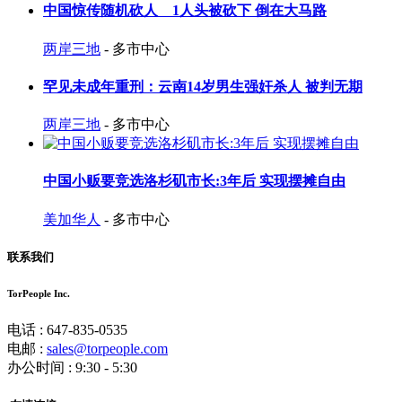
中国惊传随机砍人 1人头被砍下 倒在大马路
两岸三地
- 多市中心
罕见未成年重刑：云南14岁男生强奸杀人 被判无期
两岸三地
- 多市中心
中国小贩要竞选洛杉矶市长:3年后 实现摆摊自由
美加华人
- 多市中心
联系我们
TorPeople Inc.
电话 : 647-835-0535
电邮 :
sales@torpeople.com
办公时间 : 9:30 - 5:30