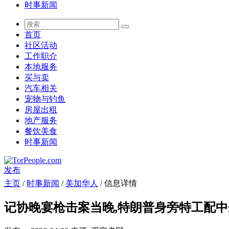
时事新闻
首页
社区活动
工作职介
本地服务
买与卖
汽车相关
宠物与钓鱼
房屋出租
地产服务
餐饮美食
时事新闻
发布
主页
/
时事新闻
/
美加华人
/ 信息详情
记协晚宴枪击案当晚,特朗普身旁特工配