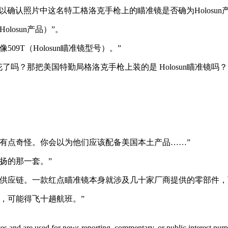
确认照片中这名特工格洛克手枪上的瞄准镜是否确为Holosun
osun产品）”。
T（Holosun瞄准镜型号）。”
吗？那把美国特勤局格洛克手枪上装的是 Holosun瞄准镜吗？
点奇怪。你会以为他们应该配备美国本土产品……”
扬的那一套。”
应链。一款红点瞄准镜本身就涉及几十家厂商提供的零部件，
，可能得飞十趟航班。”
ces and are used for news reporting, commentary, or public interest purp