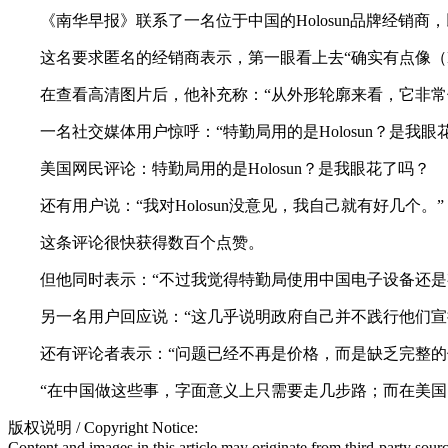
《南华早报》联系了一名位于中国的Holosun品牌经销商，以
这名要求匿名的经销商表示，第一眼看上去“确实有点像（Hol
在查看高清图片后，他补充称：“从外形轮廓来看，它非常像509
一名社交媒体用户惊呼：“特勤局用的是Holosun？是我眼花了
美国网民评论：特勤局用的是Holosun？是我眼花了吗？
还有用户说：“我对Holosun没意见，我自己就有好几个。”
这条评论很快获得数百个点赞。
但他同时表示：“不过我觉得特勤局使用中国电子设备还是有
另一名用户回应说：“这几乎说明政府自己并不践行他们宣
还有评论者表示：“问题已经不再是价格，而是缺乏完整的供
“在中国做这些事，字面意义上只需要走几步路；而在美国
版权说明 / Copyright Notice:
Content and images in this article may originate from third-party sour