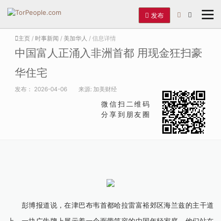
发布
主页
/
时事新闻
/
美加华人
/ 信息详情
中国富人正涌入非洲首都 用现金狂扫豪
华住宅
发布：
2026-04-06
来源:
加美财经
微信扫二维码
分享到朋友圈
彭博报道说，在津巴布韦首都哈拉雷富裕郊区海兰兹的主干道
上，一块广告牌上展示着一个面带笑容的中国年轻家庭，他们站在