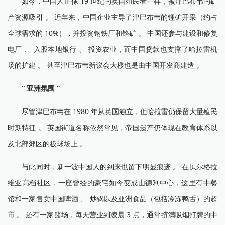
如今，中国人正像 19 世纪的英国殖民者一样，被津巴布韦的矿
产资源吸引 。 近年来，中国企业主导了津巴布韦的锂矿开采（约占
全球需求的 10%），并投资钢铁厂和铬矿 。 中国还参与建设和修复
电厂 、 入股本地银行 、 投资农业，而中国贷款也支撑了哈拉雷机
场的扩建 。 甚至津巴布韦新议会大楼也是由中国开发商建造 。
“ 亚洲氛围 ”
尽管津巴布韦在 1980 年从英国独立，但哈拉雷仍保留大量殖民
时期特征 。 英国街道名称依然常见，帝国遗产仍体现在教育体系以
及北部郊区的板球场上 。
与此同时，新一波中国人的到来也留下明显痕迹 。 在贝尔格拉
维亚高档社区，一座曾经的豪宅如今变成山德利中心，这里有中餐
馆和一家售卖中国啤酒 、 炒锅以及亚洲食品（包括冷冻鸭舌）的超
市 。 还有一家赌场，每天营业到凌晨 3 点，通常挤满吸烟打牌的中