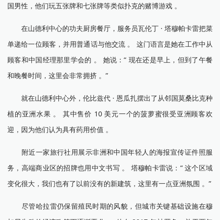
国男性，他们玩五张牌和七张牌等类似扑克的赌博游戏 。
在山德利中心的功夫厨房餐厅，服务员瓦伦丁 · 塔穆帕卡雷把菜
单递给一位顾客，并用普通话与他交流 。 这门语言是她在工作中从
顾客和中国经理那里学会的 。 她说：“ 现在还是早上，但到了午餐
和晚餐时间，这里会非常拥挤 。”
就在山德利中心外，伦比兹代 · 恩瓜扎摆出了从邻国莫桑比克种
植的亚洲水果 。 其中售价 10 美元一个的菠萝蜜很受亚洲顾客欢
迎，因为他们认为具有药用价值 。
附近一家旅行社用展示非洲和中国年轻人的海报宣传证件照服
务，高端商业区的招牌也用中文书写 。 塔穆帕卡雷说：“ 这个区域
变化很大，我们也有了以前没有的新建筑，这里有一点亚洲氛围 。”
尽管哈拉雷仍保留殖民时期的风貌，但城市关键基础设施在穆