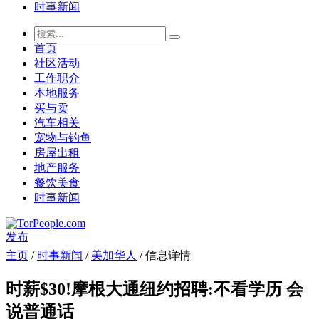
时事新闻
首页
社区活动
工作职介
本地服务
买与卖
汽车相关
宠物与钓鱼
房屋出租
地产服务
餐饮美食
时事新闻
发布
主页
/
时事新闻
/
美加华人
/ 信息详情
时薪$30!摩根大通纽约招聘:不看学历 会
说普通话