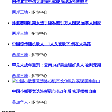
网传北京中信大厦撞机驾驶员现场抢救照片
两岸三地
- 多市中心
泳渡赛哺乳期女选手隐私照引万人围观 当事人回应
两岸三地
- 多市中心
中国惊传随机砍人 1人头被砍下 倒在大马路
两岸三地
- 多市中心
罕见未成年重刑：云南14岁男生强奸杀人 被判无期
两岸三地
- 多市中心
中国小贩要竞选洛杉矶市长:3年后 实现摆摊自由
美加华人
- 多市中心