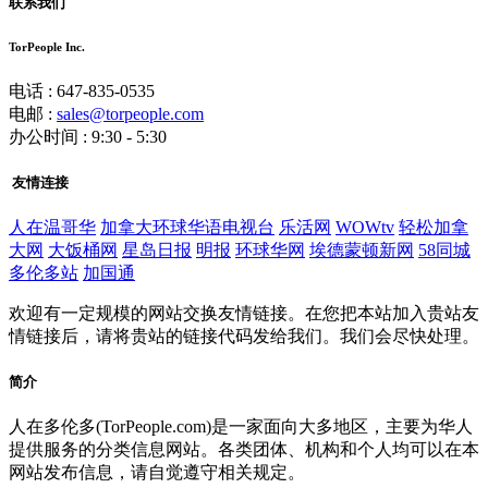
联系我们
TorPeople Inc.
电话 : 647-835-0535
电邮 :
sales@torpeople.com
办公时间 : 9:30 - 5:30
友情连接
人在温哥华
加拿大环球华语电视台
乐活网
WOWtv
轻松加拿
大网
大饭桶网
星岛日报
明报
环球华网
埃德蒙顿新网
58同城
多伦多站
加国通
欢迎有一定规模的网站交换友情链接。在您把本站加入贵站友
情链接后，请将贵站的链接代码发给我们。我们会尽快处理。
简介
人在多伦多(TorPeople.com)是一家面向大多地区，主要为华人
提供服务的分类信息网站。各类团体、机构和个人均可以在本
网站发布信息，请自觉遵守相关规定。