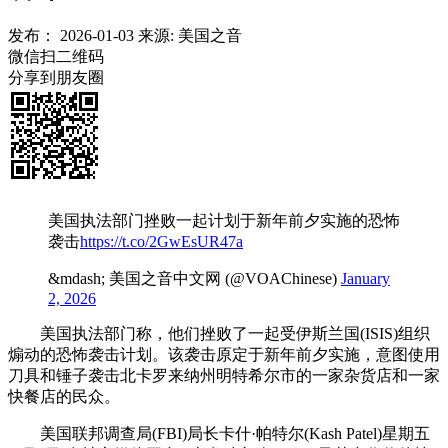
发布：
2026-01-03
来源:
美国之音
微信扫二维码
分享到朋友圈
美国执法部门挫败一起计划于新年前夕实施的恐怖
袭击
https://t.co/2GwEsUR47a
&mdash; 美国之音中文网 (@VOAChinese)
January
2, 2026
美国执法部门称，他们挫败了一起受伊斯兰国(ISIS)组织
煽动的恐怖袭击计划。该袭击原定于新年前夕实施，意图使用
刀具和锤子袭击北卡罗来纳州明特希尔市的一家杂货店和一家
快餐店的民众。
美国联邦调查局(FBI)局长卡什·帕特尔(Kash Patel)星期五