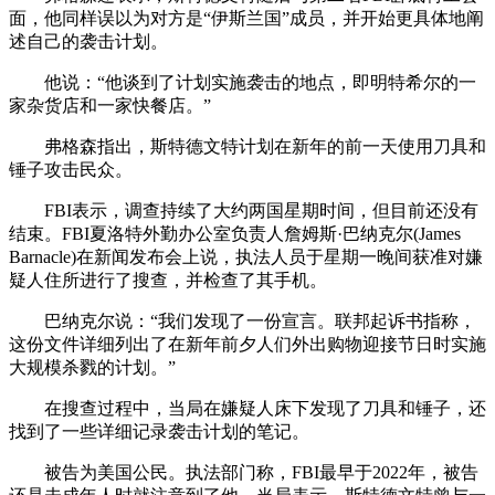
面，他同样误以为对方是“伊斯兰国”成员，并开始更具体地阐
述自己的袭击计划。
他说：“他谈到了计划实施袭击的地点，即明特希尔的一
家杂货店和一家快餐店。”
弗格森指出，斯特德文特计划在新年的前一天使用刀具和
锤子攻击民众。
FBI表示，调查持续了大约两国星期时间，但目前还没有
结束。FBI夏洛特外勤办公室负责人詹姆斯·巴纳克尔(James
Barnacle)在新闻发布会上说，执法人员于星期一晚间获准对嫌
疑人住所进行了搜查，并检查了其手机。
巴纳克尔说：“我们发现了一份宣言。联邦起诉书指称，
这份文件详细列出了在新年前夕人们外出购物迎接节日时实施
大规模杀戮的计划。”
在搜查过程中，当局在嫌疑人床下发现了刀具和锤子，还
找到了一些详细记录袭击计划的笔记。
被告为美国公民。执法部门称，FBI最早于2022年，被告