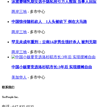
泳渡赛哺乳期女选手隐私照引万人围观 当事人回应
两岸三地
- 多市中心
中国惊传随机砍人 1人头被砍下 倒在大马路
两岸三地
- 多市中心
罕见未成年重刑：云南14岁男生强奸杀人 被判无期
两岸三地
- 多市中心
中国小贩要竞选洛杉矶市长:3年后 实现摆摊自由
美加华人
- 多市中心
联系我们
TorPeople Inc.
电话 : 647-835-0535