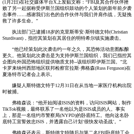
(1月2日)在社交媒体平台X上发贴文称：“FBI及其合作伙伴挫
败了另一起据称受伊斯兰国组织鼓动的个人策划的新年前夕袭
击事件……感谢我们出色的合作伙伴与我们并肩作战，无疑挽
救了许多生命。”
执法部门已逮捕18岁的克里斯蒂安·斯特德文特(Christian
Sturdivant)，指控其策划在其居住的明特希尔镇实施袭击。
“他已经策划此次袭击约一年之久，其恐怖活动意图酝酿
更久。他策划此次袭击是为支持伊斯兰国组织，我们已指控其
企图向外国恐怖组织提供物质支持--该组织即伊斯兰国。”北
卡罗来纳州西部地区联邦检察官拉斯·弗格森(Russ Ferguson)在
夏洛特市记者会上表示。
嫌疑人斯特德文特于12月31日在从当地一家医疗机构出院
时被捕。
弗格森说：“他开始阅读ISIS的资料，访问ISIS网站，制作
TikTok视频，最终联系了一名他以为是ISIS成员的人。事实
上，那是一名纽约市警察局(NYPD)的卧底特工。他向这名卧
底特工宣誓效忠ISIS，并透露自己计划‘很快发动圣战’。”
弗格森还表示，斯特德文特随后与第二名FBI卧底特工会