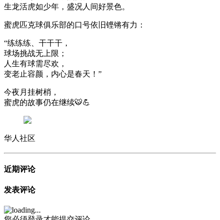
生龙活虎如少年，盛况人间好景色。
蜜虎匹克球俱乐部的口号依旧铿锵有力：
“练练练、干干干，
球场挑战无上限；
人生有球需尽欢，
变老止容颜，内心是春天！”
今夜月挂树梢，
蜜虎的故事仍在继续🐯💪
华人社区
近期评论
发表评论
您必须登录才能提交评论。