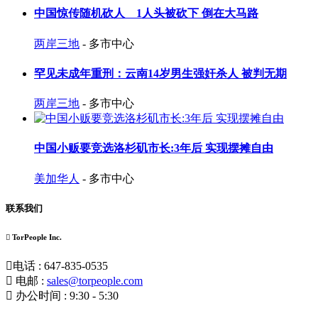
中国惊传随机砍人 1人头被砍下 倒在大马路
两岸三地
- 多市中心
罕见未成年重刑：云南14岁男生强奸杀人 被判无期
两岸三地
- 多市中心
中国小贩要竞选洛杉矶市长:3年后 实现摆摊自由
美加华人
- 多市中心
联系我们
TorPeople Inc.
电话 : 647-835-0535
电邮 :
sales@torpeople.com
办公时间 : 9:30 - 5:30