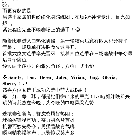
验。
而更有趣的是——
男选手家属们也纷纷化身陪练团，在场边“神情专注、目光如
炬”，
紧张程度完全不输赛场上的选手！😂
随着比赛进入白热化阶段，第一轮结束后竟有四人积分持平！
于是，一场场单打决胜负火速展开。
首批六位女选手率先晋级，接着四位选手在三场鏖战中争夺最
后两个席位。
经过两个多小时的激烈角逐，八强正式出炉——
🎉
Sandy、Lan、Helen、Julia、Vivian、Jing、Gloria、
Sherry！
🎉
恭喜八位女选手成功入选中菲大战B组！
每一分、每一球，都是她们拼出来的荣光！Kathy姐昨晚即兴
赋的诗我放在今晚，为今晚的巾帼风采点赞：
选拔赛创新高，群虎欢腾好热闹；
球拍挥舞显真功，奋力拼杀皆英雄；
机智巧妙先身夺，勇猛善战有气魄；
瞬间精彩爆掌声，点赞惊叹笑声多；