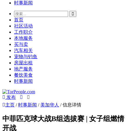
时事新闻
首页
社区活动
工作职介
本地服务
买与卖
汽车相关
宠物与钓鱼
房屋出租
地产服务
餐饮美食
时事新闻
发布
主页
/
时事新闻
/
美加华人
/ 信息详情
中菲匹克球大战B组选拔赛 | 女子组燃情
开战