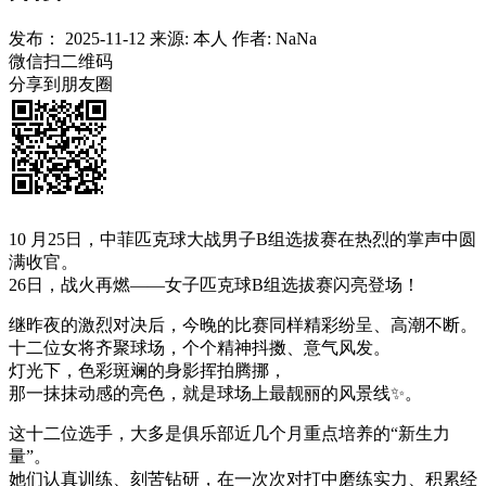
发布：
2025-11-12
来源:
本人
作者:
NaNa
微信扫二维码
分享到朋友圈
10 月25日，中菲匹克球大战男子B组选拔赛在热烈的掌声中圆
满收官。
26日，战火再燃——女子匹克球B组选拔赛闪亮登场！
继昨夜的激烈对决后，今晚的比赛同样精彩纷呈、高潮不断。
十二位女将齐聚球场，个个精神抖擞、意气风发。
灯光下，色彩斑斓的身影挥拍腾挪，
那一抹抹动感的亮色，就是球场上最靓丽的风景线✨。
这十二位选手，大多是俱乐部近几个月重点培养的“新生力
量”。
她们认真训练、刻苦钻研，在一次次对打中磨练实力、积累经