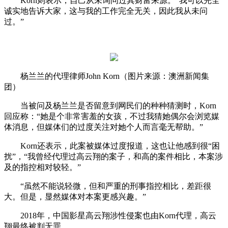
Korn则表示，自己从未询问过其财富来源。“我可以完全
诚实地告诉大家，这与我的工作完全无关，因此我从未问
过。”
杨兰兰的代理律师John Korn（图片来源：澳洲新闻集
团）
当被问及杨兰兰是否留意到网民们的种种猜测时，Korn
回应称：“她是个非常害羞的女孩，不过我猜她偶尔会浏览媒
体消息，但媒体们的过度关注对她个人而言毫无帮助。”
Korn还表示，此案被媒体过度报道，这也让他感到很“困
扰”，“我曾经代理过高云翔的案子，和高的案件相比，本案涉
及的指控相对较轻。”
“虽然不能说轻微，但和严重的刑事指控相比，差距很
大。但是，显然媒体对本案更感兴趣。”
2018年，中国影星高云翔涉性侵案也由Korn代理，高云
翔最终被判无罪。