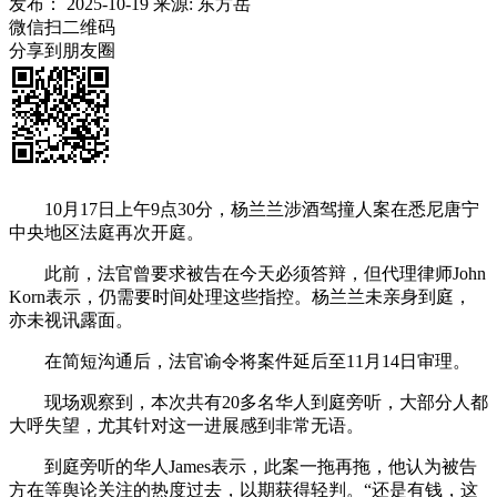
发布：
2025-10-19
来源:
东方岳
微信扫二维码
分享到朋友圈
10月17日上午9点30分，杨兰兰涉酒驾撞人案在悉尼唐宁
中央地区法庭再次开庭。
此前，法官曾要求被告在今天必须答辩，但代理律师John
Korn表示，仍需要时间处理这些指控。杨兰兰未亲身到庭，
亦未视讯露面。
在简短沟通后，法官谕令将案件延后至11月14日审理。
现场观察到，本次共有20多名华人到庭旁听，大部分人都
大呼失望，尤其针对这一进展感到非常无语。
到庭旁听的华人James表示，此案一拖再拖，他认为被告
方在等舆论关注的热度过去，以期获得轻判。“还是有钱，这