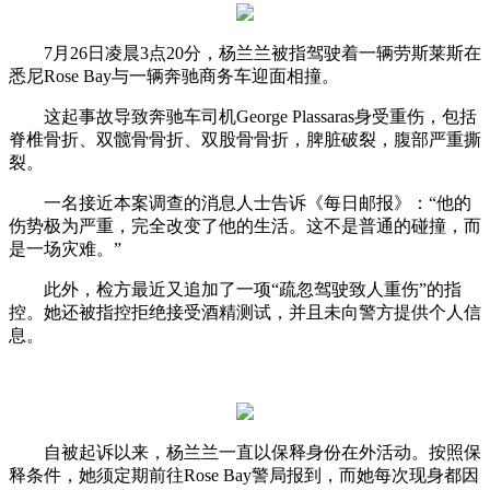
7月26日凌晨3点20分，杨兰兰被指驾驶着一辆劳斯莱斯在
悉尼Rose Bay与一辆奔驰商务车迎面相撞。
这起事故导致奔驰车司机George Plassaras身受重伤，包括
脊椎骨折、双髋骨骨折、双股骨骨折，脾脏破裂，腹部严重撕
裂。
一名接近本案调查的消息人士告诉《每日邮报》：“他的
伤势极为严重，完全改变了他的生活。这不是普通的碰撞，而
是一场灾难。”
此外，检方最近又追加了一项“疏忽驾驶致人重伤”的指
控。她还被指控拒绝接受酒精测试，并且未向警方提供个人信
息。
自被起诉以来，杨兰兰一直以保释身份在外活动。按照保
释条件，她须定期前往Rose Bay警局报到，而她每次现身都因