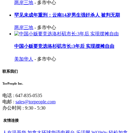
两岸三地
- 多市中心
罕见未成年重刑：云南14岁男生强奸杀人 被判无期
两岸三地
- 多市中心
中国小贩要竞选洛杉矶市长:3年后 实现摆摊自由
美加华人
- 多市中心
联系我们
TorPeople Inc.
电话 : 647-835-0535
电邮 :
sales@torpeople.com
办公时间 : 9:30 - 5:30
友情连接
人在温哥华
加拿大环球华语电视台
乐活网
WOWtv
轻松加拿