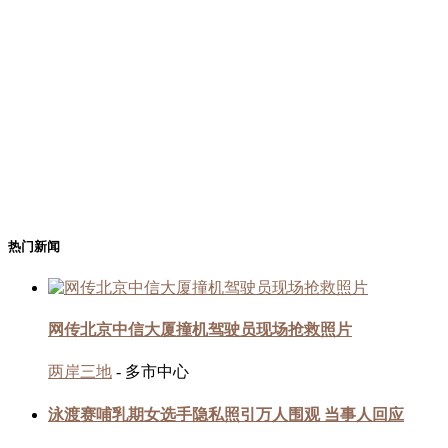
热门新闻
网传北京中信大厦撞机驾驶员现场抢救照片
两岸三地
- 多市中心
泳渡赛哺乳期女选手隐私照引万人围观 当事人回应