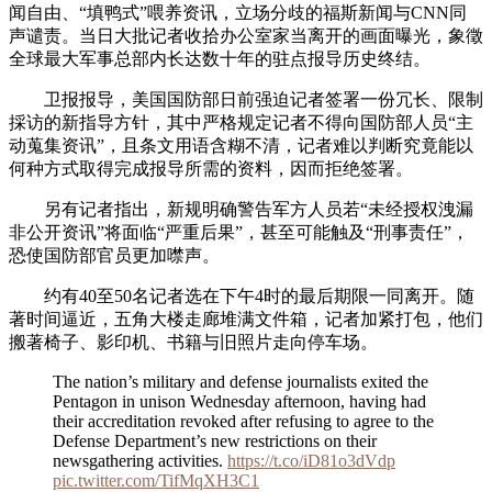
闻自由、“填鸭式”喂养资讯，立场分歧的福斯新闻与CNN同
声谴责。当日大批记者收拾办公室家当离开的画面曝光，象徵
全球最大军事总部内长达数十年的驻点报导历史终结。
卫报报导，美国国防部日前强迫记者签署一份冗长、限制
採访的新指导方针，其中严格规定记者不得向国防部人员“主
动蒐集资讯”，且条文用语含糊不清，记者难以判断究竟能以
何种方式取得完成报导所需的资料，因而拒绝签署。
另有记者指出，新规明确警告军方人员若“未经授权洩漏
非公开资讯”将面临“严重后果”，甚至可能触及“刑事责任”，
恐使国防部官员更加噤声。
约有40至50名记者选在下午4时的最后期限一同离开。随
著时间逼近，五角大楼走廊堆满文件箱，记者加紧打包，他们
搬著椅子、影印机、书籍与旧照片走向停车场。
The nation’s military and defense journalists exited the
Pentagon in unison Wednesday afternoon, having had
their accreditation revoked after refusing to agree to the
Defense Department’s new restrictions on their
newsgathering activities.
https://t.co/iD81o3dVdp
pic.twitter.com/TifMqXH3C1