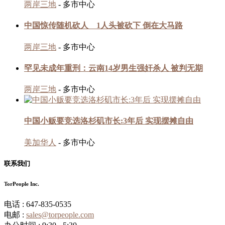
两岸三地
- 多市中心
中国惊传随机砍人 1人头被砍下 倒在大马路
两岸三地
- 多市中心
罕见未成年重刑：云南14岁男生强奸杀人 被判无期
两岸三地
- 多市中心
中国小贩要竞选洛杉矶市长:3年后 实现摆摊自由
美加华人
- 多市中心
联系我们
TorPeople Inc.
电话 : 647-835-0535
电邮 :
sales@torpeople.com