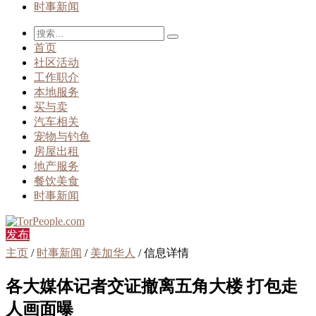
时事新闻
首页
社区活动
工作职介
本地服务
买与卖
汽车相关
宠物与钓鱼
房屋出租
地产服务
餐饮美食
时事新闻
发布
主页
/
时事新闻
/
美加华人
/ 信息详情
各大媒体记者交证撤离五角大楼 打包走
人画面曝