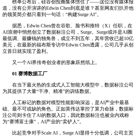
榜单公布后，硅谷创投圈集体愣住了——这位没有媒体报
道，没有公开演讲的Edwin Chen到底是谁？甚至网友们扒开他
的领英简介都只看到一句话：“构建Surge AI"。
据悉，Edwin Chen曾在谷歌、脸书和推特（X）任职，在
AI浪潮中悄然创立了数据标注公司，Surge。Surge或许是AI圈
最低调、最赚钱的独角兽，成立不到五年，其年营收已超10亿
美元，在最新的福布斯专访中Edwin Chen透露，公司几乎从创
立首日就实现了盈利。
又一个AI界传奇创业者的形象跃然纸上。
01 赛博数据工厂
在当下最火热的生成式人工智能大模型中，数据标注公司
为其提供了大量“干净、精准”的训练数据。
人工标记的数据对模型性能影响深远，是AI产业中最基
础、最不可或缺的角色。正如英伟达掌控了算力命脉，数据标
注公司则卡住了AI的数据入口，因此数据标注也被业内戏称
为“赛博富士康”，AI产业的“卖铲人”。
比起竞争对手Scale AI，Surge AI显得十分低调，公司主页