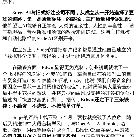
版本。
Surge AI与旧式标注公司不同，从成立从一开始选择了更
难的道路，走「高质量标注」的路径，主打质量和专家匹配。
他希望让AI能够真正学会“人类的复杂性、人性的丰富性”，请
了斯坦福、普林斯顿和哈佛的教授来训练AI。这与主打规模
和自动化路径的Scale AI区别开来。
在业务上，Surge的首批客户很多都是通过他自己建立的
「数据科学博客」获得的，不过他拒绝透露具体名单。
在融资方面，Edwin显得更为克制，创业初期就做了一
个“反硅谷”的决定：不要VC的钱，靠着自己在谷歌打工的自
有资金打造出如今估值240亿的Surge。他说“我们自筹资金的
原因之一是我一直讨厌硅谷的地位”，他讨厌筹集大量资金然
后不得不花掉的想法，并将典型的由风投支持的硅谷初创公司
描述为「快速致富的计划」。据传，
Edwin还定下了三条铁
律：不融资、不烧钱、不接简单订单。
Surge的产品上线不到12个月，营收就突破了八位数，随
后又精准押中大语言模型风口，与OpenAI、Anthropic、谷
歌、微软、Meta等巨头达成合作。Edwin Chen在采访中透露，
公司几乎从创立首日就实现了盈利
。也正是因为不需要钱，不