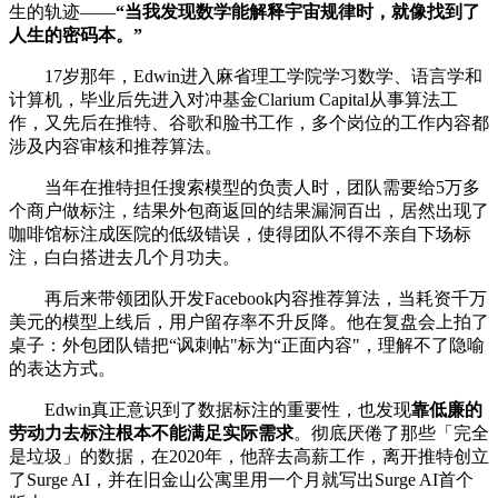
生的轨迹——
“当我发现数学能解释宇宙规律时，就像找到了
人生的密码本。”
17岁那年，Edwin进入麻省理工学院学习数学、语言学和
计算机，毕业后先进入对冲基金Clarium Capital从事算法工
作，又先后在推特、谷歌和脸书工作，多个岗位的工作内容都
涉及内容审核和推荐算法。
当年在推特担任搜索模型的负责人时，团队需要给5万多
个商户做标注，结果外包商返回的结果漏洞百出，居然出现了
咖啡馆标注成医院的低级错误，使得团队不得不亲自下场标
注，白白搭进去几个月功夫。
再后来带领团队开发Facebook内容推荐算法，当耗资千万
美元的模型上线后，用户留存率不升反降。他在复盘会上拍了
桌子：外包团队错把“讽刺帖"标为“正面内容"，理解不了隐喻
的表达方式。
Edwin真正意识到了数据标注的重要性，也发现
靠低廉的
劳动力去标注根本不能满足实际需求
。彻底厌倦了那些「完全
是垃圾」的数据，在2020年，他辞去高薪工作，离开推特创立
了Surge AI，并在旧金山公寓里用一个月就写出Surge AI首个