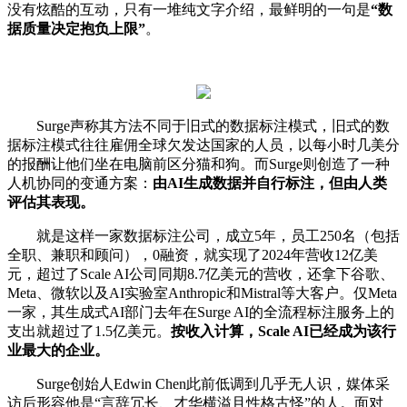
没有炫酷的互动，只有一堆纯文字介绍，最鲜明的一句是
“数
据质量决定抱负上限”
。
Surge声称其方法不同于旧式的数据标注模式，旧式的数
据标注模式往往雇佣全球欠发达国家的人员，以每小时几美分
的报酬让他们坐在电脑前区分猫和狗。而Surge则创造了一种
人机协同的变通方案：
由AI生成数据并自行标注，但由人类
评估其表现。
就是这样一家数据标注公司，成立5年，员工250名（包括
全职、兼职和顾问），0融资，就实现了2024年营收12亿美
元，超过了Scale AI公司同期8.7亿美元的营收，还拿下谷歌、
Meta、微软以及AI实验室Anthropic和Mistral等大客户。仅Meta
一家，其生成式AI部门去年在Surge AI的全流程标注服务上的
支出就超过了1.5亿美元。
按收入计算，Scale AI已经成为该行
业最大的企业。
Surge创始人Edwin Chen此前低调到几乎无人识，媒体采
访后形容他是“言辞冗长、才华横溢且性格古怪”的人。面对