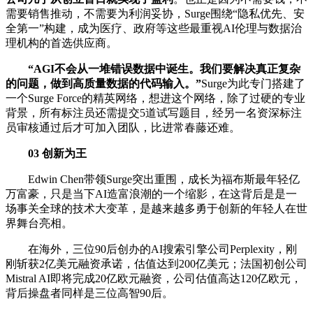
需要销售推动，不需要为利润妥协，Surge围绕“隐私优先、安
全第一”构建，成为医疗、政府等这些最重视AI伦理与数据治
理机构的首选供应商。
“AGI不会从一堆错误数据中诞生。我们要解决真正复杂
的问题，做到高质量数据的代码输入。”
Surge为此专门搭建了
一个Surge Force的精英网络，想进这个网络，除了过硬的专业
背景，所有标注员还需提交5道试写题目，经另一名资深标注
员审核通过后才可加入团队，比进常春藤还难。
03 创新为王
Edwin Chen带领Surge突出重围，成长为福布斯最年轻亿
万富豪，只是当下AI造富浪潮的一个缩影，在这背后是是一
场事关全球的技术大变革，是越来越多勇于创新的年轻人在世
界舞台亮相。
在海外，三位90后创办的AI搜索引擎公司Perplexity，刚
刚斩获2亿美元融资承诺，估值达到200亿美元；法国初创公司
Mistral AI即将完成20亿欧元融资，公司估值高达120亿欧元，
背后操盘者同样是三位高智90后。