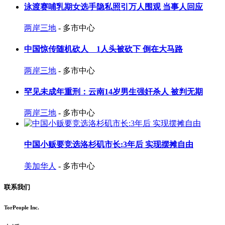
泳渡赛哺乳期女选手隐私照引万人围观 当事人回应
两岸三地
- 多市中心
中国惊传随机砍人 1人头被砍下 倒在大马路
两岸三地
- 多市中心
罕见未成年重刑：云南14岁男生强奸杀人 被判无期
两岸三地
- 多市中心
中国小贩要竞选洛杉矶市长:3年后 实现摆摊自由
美加华人
- 多市中心
联系我们
TorPeople Inc.