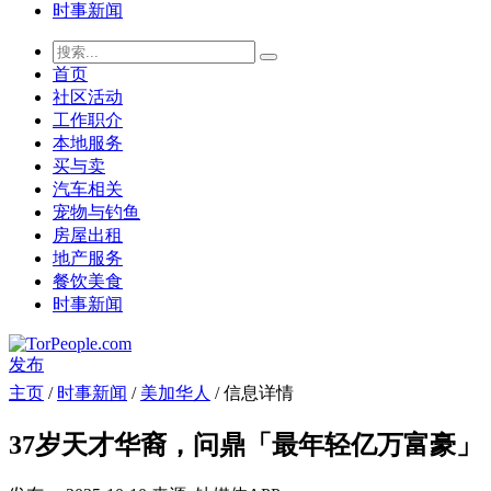
时事新闻
首页
社区活动
工作职介
本地服务
买与卖
汽车相关
宠物与钓鱼
房屋出租
地产服务
餐饮美食
时事新闻
发布
主页
/
时事新闻
/
美加华人
/ 信息详情
37岁天才华裔，问鼎「最年轻亿万富豪」