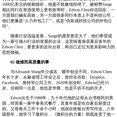
1000亿美元的收购报价，他毫不犹豫地拒绝了。被称赞Surge
相比同行在资源使用上更有效率时，Edwin Chen自信回应，一
方面我们确实高效，另一方面很多同行本质上不是科技公司，
他们更像是“人力外包工厂”，或是“伪装成科技公司的外包公
司”。
随着行业迅猛发展，Surge的愿景更宏大了，他们希望成
为一家引领AI行业的发展的企业，这意味着身居幕后多年的
Edwin Chen，要更多的走向台前，将自己定位为更具影响力的
思想领袖。
02 做难而高质量的事
与Alexandr Wang年少成名、辍学创业不同，Edwin Chen
年长十岁，从麻省理工毕业之后，曾经在谷歌、Dropbox、
Facebook、推特等公司工作。2020年创业时，Edwin已经33
岁。但相同一点是，他也是华裔，也是不折不扣的天才。
Edwin出生于1988年，九十年代他的父母从台湾移民到美
国，经营着一家中泰美式餐厅，其童年就是在自家后厨度过
的。父母每天工作十余个小时，他就在收银台旁写作业。八年
级那年，他学习了微积分，《微积分的力量》彻底改变了他一