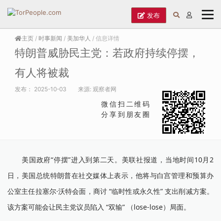
发布
主页
/
时事新闻
/
美加华人
/ 信息详情
特朗普威胁民主党：若政府持续停摆，
有人将被裁
发布：
2025-10-03
来源:
观察者网
微信扫二维码
分享到朋友圈
美国政府“停摆”进入到第二天。美联社报道，当地时间10月2
日，美国总统特朗普在社交媒体上表示，他将与白宫管理和预算办
公室主任拉塞尔·沃特会面，商讨 “临时性或永久性” 支出削减方案。
该方案可能会让民主党议员陷入 “双输” （lose-lose）局面。