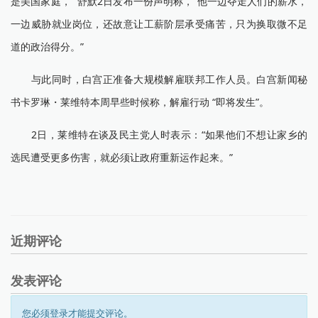
是美国家庭，” 舒默2日发布一份声明称，“他一边夺走人们的薪水，
一边威胁就业岗位，还故意让工薪阶层承受痛苦，只为换取微不足
道的政治得分。”
与此同时，白宫正准备大规模解雇联邦工作人员。白宫新闻秘
书卡罗琳・莱维特本周早些时候称，解雇行动 “即将发生”。
2日，莱维特在谈及民主党人时表示：“如果他们不想让家乡的
选民遭受更多伤害，就必须让政府重新运作起来。”
近期评论
发表评论
您必须登录才能提交评论。