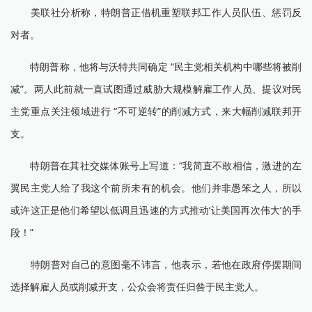
美联社分析称，特朗普正借机重塑联邦工作人员队伍、惩罚反
对者。
特朗普称，他将与沃特共同确定 “民主党相关机构中哪些将被削
减”。两人此前就一直试图通过威胁大规模解雇工作人员、提议对民
主党重点关注领域进行 “不可逆转”的削减方式，来大幅削减联邦开
支。
特朗普在其社交媒体账号上写道：“我简直不敢相信，激进的左
翼民主党人给了我这个前所未有的机会。他们并非愚笨之人，所以
或许这正是他们希望以低调且迅速的方式推动‘让美国再次伟大’的手
段！”
特朗普对自己的意图毫不讳言，他表示，若他在政府停摆期间
选择解雇人员或削减开支，公众会将责任归咎于民主党人。