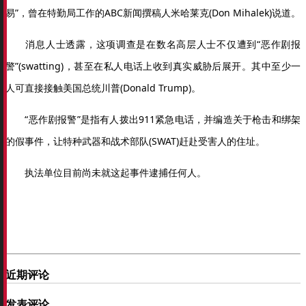
易”，曾在特勤局工作的ABC新闻撰稿人米哈莱克(Don Mihalek)说道。
消息人士透露，这项调查是在数名高层人士不仅遭到“恶作剧报
警”(swatting)，甚至在私人电话上收到真实威胁后展开。其中至少一
人可直接接触美国总统川普(Donald Trump)。
“恶作剧报警”是指有人拨出911紧急电话，并编造关于枪击和绑架
的假事件，让特种武器和战术部队(SWAT)赶赴受害人的住址。
执法单位目前尚未就这起事件逮捕任何人。
近期评论
发表评论