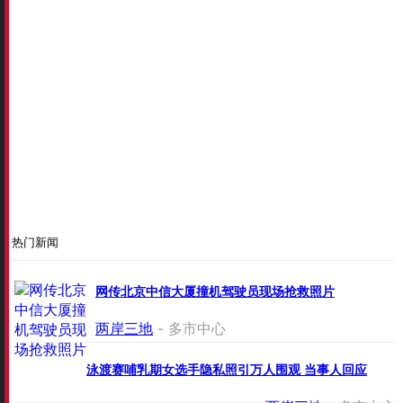
热门新闻
网传北京中信大厦撞机驾驶员现场抢救照片
两岸三地
- 多市中心
泳渡赛哺乳期女选手隐私照引万人围观 当事人回应