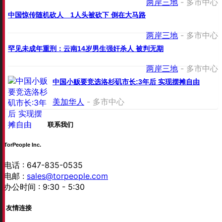
两岸三地
- 多市中心
中国惊传随机砍人 1人头被砍下 倒在大马路
两岸三地
- 多市中心
罕见未成年重刑：云南14岁男生强奸杀人 被判无期
两岸三地
- 多市中心
中国小贩要竞选洛杉矶市长:3年后 实现摆摊自由
美加华人
- 多市中心
联系我们
TorPeople Inc.
电话 : 647-835-0535
电邮 :
sales@torpeople.com
办公时间 : 9:30 - 5:30
友情连接