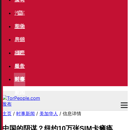
卖
汽车
相关
宠物
与钓
房屋
鱼
出租
地产
服务
餐饮
美食
时事
新闻
发布
主页
/
时事新闻
/
美加华人
/ 信息详情
中国的阴谋？纽约10万张SIM卡瘫痪