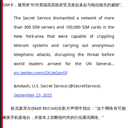
SIM卡，被用来“针对美国高层政府官员发起多起与电信相关的威胁”。
The Secret Service dismantled a network of more
than 300 SIM servers and 100,000 SIM cards in the
New York-area that were capable of crippling
telecom systems and carrying out anonymous
telephonic attacks, disrupting the threat before
world leaders arrived for the UN General…
pic.twitter.com/sZKUeGqvGY
&mdash; U.S. Secret Service (@SecretService)
September 23, 2025
探员麦库尔(Matt McCool)在影片声明中指出：“这个网络有可能
瘫痪手机基地台，并基本上切断纽约市的行动通讯网络。”