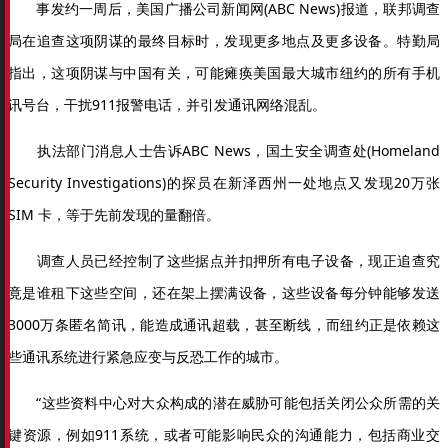
事发约一周后，美国广播公司新闻网(ABC News)报道，联邦调查
局在追查这项阴谋的最终目标时，发现更多地点及更多设备。特勤局
指出，这项阴谋与中国有关，可能瘫痪美国最大城市纽约的所有手机
讯号台，干扰911报警电话，并引发通讯网络混乱。
执法部门消息人士告诉ABC News，国土安全调查处(Homeland
Security Investigations)的探员在新泽西州一处地点又发现20万张
SIM 卡，等于先前发现的量翻倍。
调查人员已经控制了这些据点并扣押所有电子设备，现正追查究
竟是谁租下这些空间，还在架上摆满设备，这些设备每分钟能够发送
3000万条匿名简讯，能造成通讯超载，甚至断线，而纽约正是依赖这
些通讯系统进行紧急应变与反恐工作的城市。
“这些资料中心对大众构成的潜在威胁可能包括关闭公众所需的关
键资源，例如911系统，或者可能影响民众的沟通能力，包括商业交