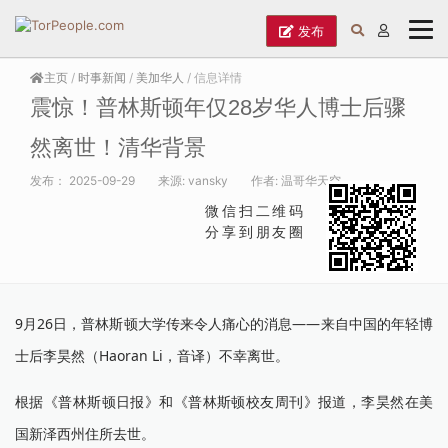
发布
主页
/
时事新闻
/
美加华人
/ 信息详情
震惊！普林斯顿年仅28岁华人博士后骤
然离世！清华背景
发布：
2025-09-29
来源:
vansky
作者:
温哥华天空
微信扫二维码
分享到朋友圈
9月26日，普林斯顿大学传来令人痛心的消息——来自中国的年轻博
士后李昊然（Haoran Li，音译）不幸离世。
根据《普林斯顿日报》和《普林斯顿校友周刊》报道，李昊然在美
国新泽西州住所去世。