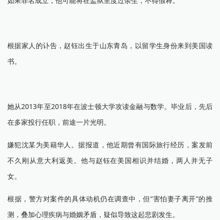
如果罪名成立，他可能将在监狱里度过余生，不得假释。
根据家人的讣告，赵钰出生于山东青岛，以留学生身份来到美国读
书。
她从2013年至2018年在波士顿大学攻读金融与数学。毕业后，先后
在多家投行任职，前途一片光明。
嫌犯沈某为美籍华人。据报道，他近期曾有国际旅行经历，案发前
不久刚从意大利返美。他与赵钰在美国相识并结婚，两人并无子
女。
根据，警方对案件的具体动机仍在调查中，但“害怕妻子离开”的推
测，叠加心理疾病与婚姻矛盾，疑似导致这起悲剧发生。