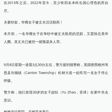
在2013年之后。2022年至今，至少有四名本科生因心理危机而自
尽。
夫妻吵架，华裔女子被丈夫活活勒死！
本月初，一名华裔女子在争吵中被丈夫勒死的悲剧，又震惊北美华
人圈。其丈夫已被控一级预谋杀人罪。
9月8日星期一凌晨3点30分左右，警方接到报警称，美国密西根州韦
恩县坎顿镇（Canton Township）松林大道一处民宅一名女子停止
呼吸。
警方称，他们发现30岁的女子赵钰（Yu Zhao，音译）在家中失去
意识。
她被送往医院，后被宣布死亡。