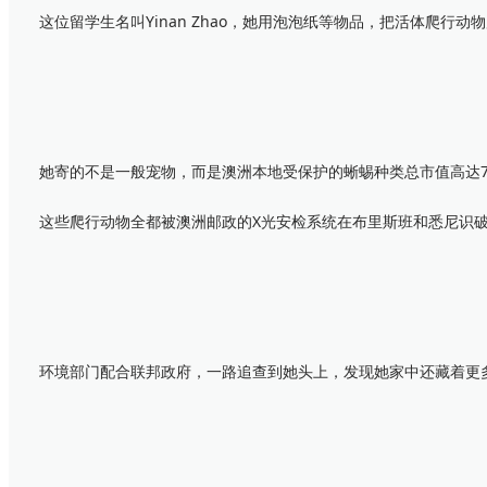
这位留学生名叫Yinan Zhao，她用泡泡纸等物品，把活体爬行
她寄的不是一般宠物，而是澳洲本地受保护的蜥蜴种类总市值高达74,
这些爬行动物全都被澳洲邮政的X光安检系统在布里斯班和悉尼识破
环境部门配合联邦政府，一路追查到她头上，发现她家中还藏着更多