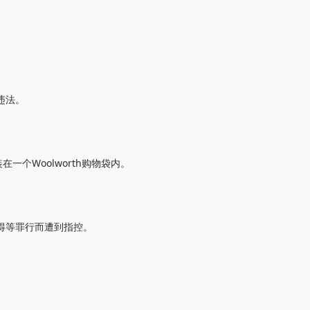
违法。
个Woolworth购物袋内。
得等罪行而遭到指控。