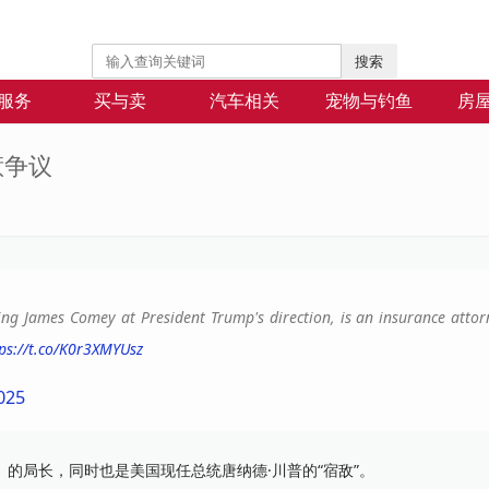
搜索
服务
买与卖
汽车相关
宠物与钓鱼
房
惹争议
ting James Comey at President Trump's direction, is an insurance atto
ps://t.co/K0r3XMYUsz
025
I）的局长，同时也是美国现任总统唐纳德·川普的“宿敌”。