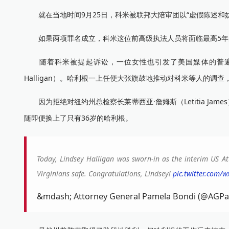
就在当地时间9月25日，科米被联邦大陪审团以“虚假陈述和妨
如果两项罪名成立，科米这位前高级执法人员将面临最高5年
随着科米被提起诉讼，一位女性也引发了美国媒体的普遍关注
Halligan）。哈利根一上任便大张旗鼓地推动对科米等人的调
因为拒绝对纽约州总检察长莱蒂西亚·詹姆斯（Letitia James）
随即便换上了只有36岁的哈利根。
Today, Lindsey Halligan was sworn-in as the interim US Atto
Virginians safe. Congratulations, Lindsey!
pic.twitter.com/
&mdash; Attorney General Pamela Bondi (@AGP