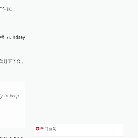
了伸张。
indsey
被川普赶下了台，
ly to keep
热门新闻