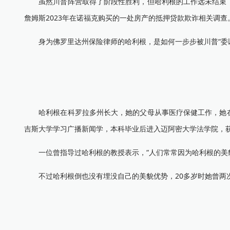
虽然川普阵营取得了阶段性胜利，但哈利根的工作远未结束，
詹姆斯2023年在诺福克购买的一处房产的抵押贷款欺诈相关调查
身为佛罗里达州保险律师的哈利根，是如何一步步被川普“委以
哈利根在科罗拉多州长大，她的父母从事医疗保健工作，她在
吉斯大学学习广播新闻学，本科毕业后进入迈阿密大学法学院，
一位曾指导过哈利根的教授表示，“人们常常因为哈利根的美貌
不过哈利根倒也没有埋没自己的美貌优势，20多岁时她曾两次