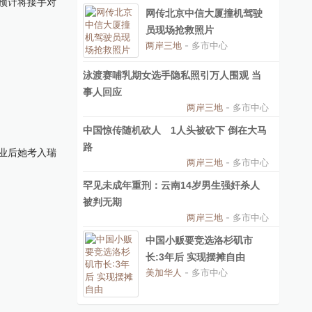
预计将接手对
网传北京中信大厦撞机驾驶
员现场抢救照片
两岸三地
- 多市中心
泳渡赛哺乳期女选手隐私照引万人围观 当
事人回应
两岸三地
- 多市中心
中国惊传随机砍人 1人头被砍下 倒在大马
路
业后她考入瑞
两岸三地
- 多市中心
罕见未成年重刑：云南14岁男生强奸杀人
被判无期
两岸三地
- 多市中心
中国小贩要竞选洛杉矶市
长:3年后 实现摆摊自由
美加华人
- 多市中心