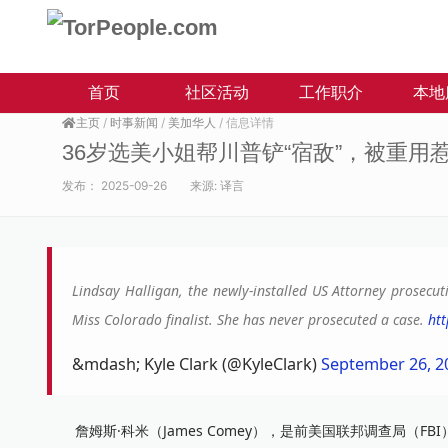
首页
社区活动
工作职介
本地
主页
/
时事新闻
/
美加华人
/ 信息详情
36岁选美小姐帮川普铲“宿敌”，被重用
发布：
2025-09-26
来源:
译言
Lindsay Halligan, the newly-installed US Attorney prosecu
Miss Colorado finalist. She has never prosecuted a case.
htt
&mdash; Kyle Clark (@KyleClark)
September 26, 2
詹姆斯·科米（James Comey），是前美国联邦调查局（FB