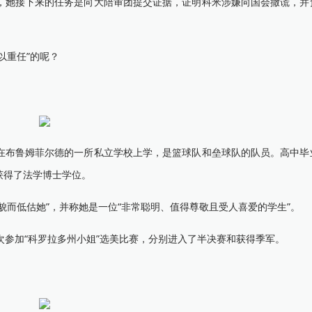
她接下来的任务是向大陪审团提交证据，证明科米涉嫌向国会撒谎，并
。
重任”的呢？
布鲁姆菲尔德的一所私立学校上学，是篮球队和垒球队的队员。高中毕
获得了法学博士学位。
而低估她”，并称她是一位“非常聪明、值得尊敬且受人喜爱的学生”。
参加“科罗拉多州小姐”选美比赛，分别进入了半决赛和获得季军。