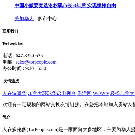
中国小贩要竞选洛杉矶市长:3年后 实现摆摊自由
美加华人
- 多市中心
联系我们
TorPeople Inc.
电话 : 647-835-0535
电邮 :
sales@torpeople.com
办公时间 : 9:30 - 5:30
友情连接
人在温哥华
加拿大环球华语电视台
乐活网
WOWtv
轻松加拿大
欢迎有一定规模的网站交换友情链接。在您把本站加入贵站友
简介
人在多伦多(TorPeople.com)是一家面向大多地区，