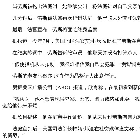
当劳斯被拖出法庭时，她继续尖叫，称法庭针对自己父亲
几分钟后，劳斯被法警再次拖进法庭。他已脱去外套和领带
最后，法官宣布，劳斯将面临终身监禁。
据报道，今年7月，美国地区法官艾琳·坎农批准了劳斯在审
在结案陈词中，劳斯告诉陪审员，他那天并没有打算杀人
“假使扳机从未扣动，我很难相信我自己会犯罪，”劳斯辩称
劳斯的老友马歇尔·欣肖作为品格证人出庭作证。
另据美国广播公司（ABC）报道，欣肖称，在最初看到新闻
“我认为，他不想表现得卑鄙、邪恶、暴力或诸如此类，我认
会给他带来麻烦。
据欣肖描述，他在庭审中作证称，他从未见过劳斯有暴力或
法庭宣判后，美国司法部长帕姆·邦迪在社交媒体发文称，有
的侮辱。”