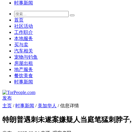
时事新闻
首页
社区活动
工作职介
本地服务
买与卖
汽车相关
宠物与钓鱼
房屋出租
地产服务
餐饮美食
时事新闻
发布
主页
/
时事新闻
/
美加华人
/ 信息详情
特朗普遇刺未遂案嫌疑人当庭笔猛刺脖子