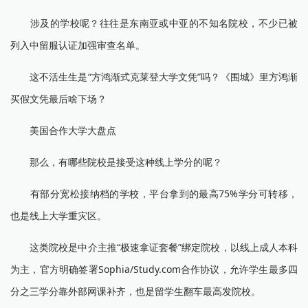
涉及的学校呢？往往是东南亚或中亚的不知名院校，不少已被
列入中留服认证加强审查名单。
这不活生生是“方鸿渐式克莱登大学文凭”吗？《围城》里方鸿渐
买假文凭最后啥下场？
美国合作大学大盘点
那么，有哪些院校是接受这种线上学分的呢？
有部分宽松接纳档的学校，平台拿到的最高75%学分可转移，
也是线上大学重灾区。
这类院校是中介主推“极速拿证套餐”绑定院校，以线上成人本科
为主，官方明确签署Sophia/Study.com合作协议，允许学生最多四
分之三学分靠外部网课补齐，也是留学生翻车最高发院校。