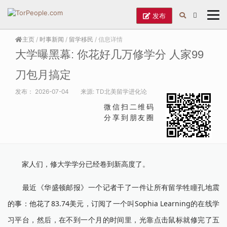
发布
主页
/
时事新闻
/
留学移民
/ 信息详情
大学曝黑幕: 你花好几万修学分 人家99
刀包月搞定
发布：
2026-07-04
来源:
TD北美留学进化论
微信扫二维码
分享到朋友圈
家人们，修大学学分已经卷到新高度了。
最近《华盛顿邮报》一个记者干了一件让所有留学牲瞳孔地震
的事：他花了83.74美元，订阅了一个叫Sophia Learning的在线学
习平台，然后，在不到一个月的时间里，光靠点击鼠标就修完了五