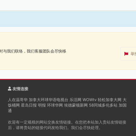
时与我们联络，我们客服团队会尽快移
举
友情连接
人在温哥华
加拿大环球华语电视台
乐活网
WOWtv
轻松加拿大网
大
饭桶网
星岛日报
明报
环球华网
埃德蒙顿新网
58同城多伦多站
加国
通
欢迎有一定规模的网站交换友情链接。在您把本站加入贵站友情链接
后，请将贵站的链接代码发给我们。我们会尽快处理。