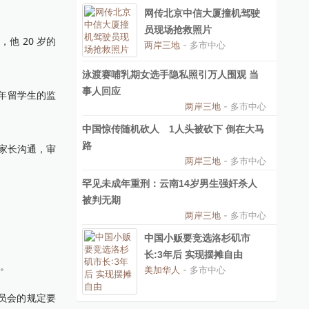
网传北京中信大厦撞机驾驶
员现场抢救照片
他 20 岁的
两岸三地
- 多市中心
泳渡赛哺乳期女选手隐私照引万人围观 当
事人回应
成年留学生的监
两岸三地
- 多市中心
中国惊传随机砍人 1人头被砍下 倒在大马
路
与家长沟通，审
两岸三地
- 多市中心
罕见未成年重刑：云南14岁男生强奸杀人
被判无期
两岸三地
- 多市中心
中国小贩要竞选洛杉矶市
长:3年后 实现摆摊自由
及。
美加华人
- 多市中心
委员会的规定要