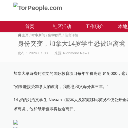
首页
社区活动
工作职介
本地
主页
/
时事新闻
/
留学移民
/ 信息详情
身份突变，加拿大14岁学生恐被迫离境，
发布：
2026-07-03
来源:
Richmond News
加拿大卑诗省列治文的国际教育项目每年学费高达 $19,000，
“如果能接受加拿大的教育，我愿意和父母分离三年。”
14 岁的列治文学生 Nivaan（应本人及家庭移民状况不便
求离境，他和母亲也即将被迫离开。