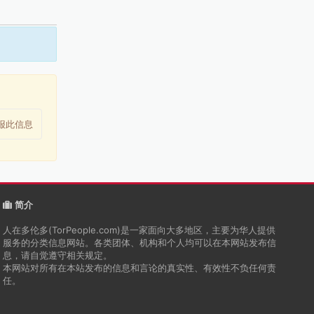
报此信息
简介
人在多伦多(TorPeople.com)是一家面向大多地区，主要为华人提供
服务的分类信息网站。各类团体、机构和个人均可以在本网站发布信
息，请自觉遵守相关规定。
本网站对所有在本站发布的信息和言论的真实性、有效性不负任何责
任。