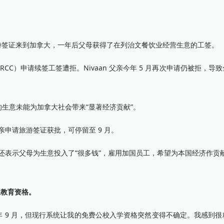
22 年以旅游签证来到加拿大，一年后父母获得了在列治文餐饮业经营生意的工签。
IRCC）申请续签工签遭拒。Nivaan 父亲今年 5 月再次申请仍被拒，导
营的生意未能为加拿大社会带来“显著经济贡献”。
母亲申请旅游签证获批，可停留至 9 月。
”他还表示父母为生意投入了“很多钱”，雇用加国员工，希望为本国经济作贡
立教育资格。
26 年 9 月，但现行系统让我的免费公校入学资格突然变得不确定。我感到