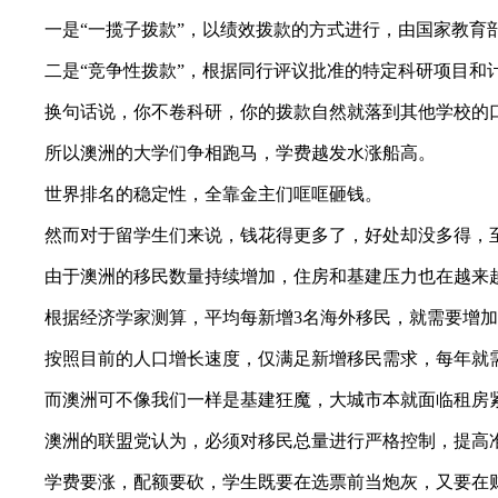
一是“一揽子拨款”，以绩效拨款的方式进行，由国家教育部
二是“竞争性拨款”，根据同行评议批准的特定科研项目和
换句话说，你不卷科研，你的拨款自然就落到其他学校的
所以澳洲的大学们争相跑马，学费越发水涨船高。
世界排名的稳定性，全靠金主们哐哐砸钱。
然而对于留学生们来说，钱花得更多了，好处却没多得，至
由于澳洲的移民数量持续增加，住房和基建压力也在越来
根据经济学家测算，平均每新增3名海外移民，就需要增加
按照目前的人口增长速度，仅满足新增移民需求，每年就需
而澳洲可不像我们一样是基建狂魔，大城市本就面临租房紧
澳洲的联盟党认为，必须对移民总量进行严格控制，提高准
学费要涨，配额要砍，学生既要在选票前当炮灰，又要在财