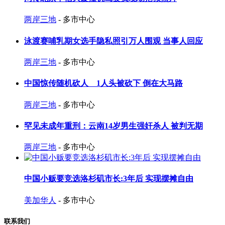
两岸三地
- 多市中心
泳渡赛哺乳期女选手隐私照引万人围观 当事人回应
两岸三地
- 多市中心
中国惊传随机砍人 1人头被砍下 倒在大马路
两岸三地
- 多市中心
罕见未成年重刑：云南14岁男生强奸杀人 被判无期
两岸三地
- 多市中心
中国小贩要竞选洛杉矶市长:3年后 实现摆摊自由
美加华人
- 多市中心
联系我们