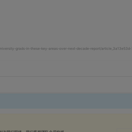
university-grads-in-these-key-areas-over-next-decade-report/article_3a13e53d
时与我们联络，我们客服团队会尽快移