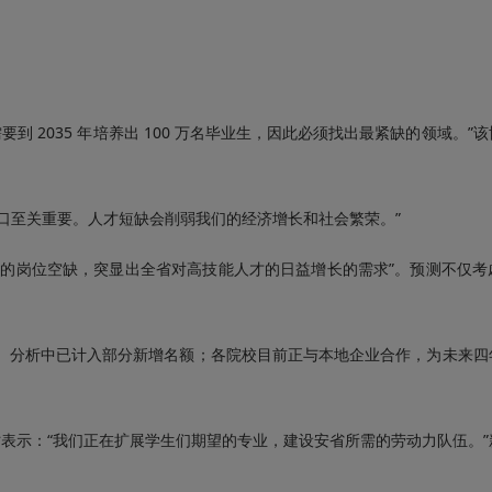
现在需要到 2035 年培养出 100 万名毕业生，因此必须找出最紧缺的领域。
口至关重要。人才短缺会削弱我们的经济增长和社会繁荣。”
历的岗位空缺，突显出全省对高技能人才的日益增长的需求”。预测不仅考
额。分析中已计入部分新增名额；各院校目前正与本地企业合作，为未来四
位名额时表示：“我们正在扩展学生们期望的专业，建设安省所需的劳动力队伍。