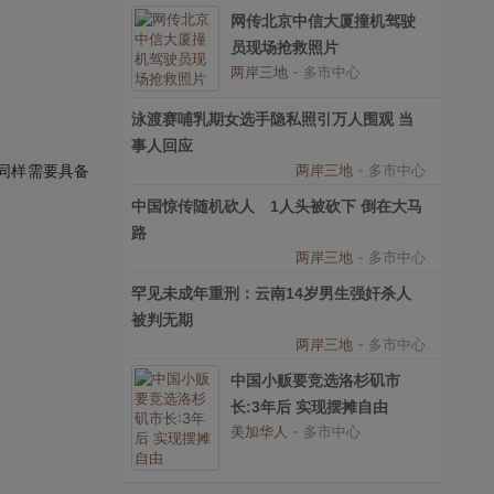
网传北京中信大厦撞机驾驶
员现场抢救照片
两岸三地
- 多市中心
泳渡赛哺乳期女选手隐私照引万人围观 当
事人回应
同样需要具备
两岸三地
- 多市中心
中国惊传随机砍人 1人头被砍下 倒在大马
路
两岸三地
- 多市中心
罕见未成年重刑：云南14岁男生强奸杀人
被判无期
两岸三地
- 多市中心
中国小贩要竞选洛杉矶市
长:3年后 实现摆摊自由
美加华人
- 多市中心