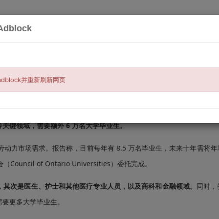
dblock
搜索
服务
买与卖
汽车相关
宠物与钓鱼
房
科技和医疗人才最抢手
dblock并重新刷新网页
关键领域，需要额外 6 万名大学毕业生。
满足劳动力市场需求。报告称，目前每年有 8.5 万名毕业生，未来十年需将
uncil of Ontario Universities）委托完成。
域，其次是医生、护士和其他医疗专业人员，以及商科和金融领域。
同时，
需要更多大学毕业生。