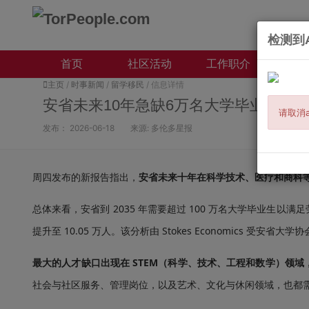
检测到A
首页
社区活动
工作职介
本地
主页
/
时事新闻
/
留学移民
/ 信息详情
安省未来10年急缺6万名大学毕业生！
请取消a
发布：
2026-06-18
来源:
多伦多星报
周四发布的新报告指出，
安省未来十年在科学技术、医疗和商科等
总体来看，安省到 2035 年需要超过 100 万名大学毕业生以
提升至 10.05 万人。该分析由 Stokes Economics 受安省大学协会（Co
最大的人才缺口出现在 STEM（科学、技术、工程和数学）领
社会与社区服务、管理岗位，以及艺术、文化与休闲领域，也都