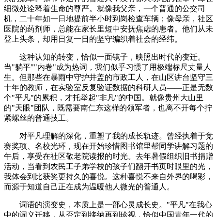
细微处诠释着生命的尊严。就像我父亲，一个普通的公交司
机，二十年如一日地提前半小时到岗检查车辆；像母亲，社区
医院的药剂师，总能在家长里短中安抚焦虑的患者。他们从未
登上头条，却用日复一日的坚守编织着社会的经纬。
这种认知的转变，恰似一面镜子，映照出时代的变迁。
当"躺平""内卷"成为热词，我们似乎习惯了用极端标尺丈量人
生。但那些在暴雨中守护井盖的市政工人，在山区讲台坚守三
十年的教师，在实验室反复验证数据的科研人员——正是无数
个"平凡"的累积，才托举起"非凡"的中国。就像贵州大山里
的"天眼"团队，既需要南仁东这样的领军者，也离不开每个拧
紧螺丝的普通技工。
对平凡理解的深化，重塑了我的成长轨迹。曾经执着于竞
赛奖项、名校光环，现在开始珍惜图书馆里帮同学讲解习题的
午后，享受在社区敬老院读报的时光。去年暑假组织旧书捐赠
活动，当看到农民工子弟学校的孩子们翻开书页时眼里的光，
我体会到比获奖更持久的喜悦。这种喜悦不来自外界的喝彩，
而源于知道自己正在成为温暖他人微光的普通人。
词语的演变史，本质上是一部心灵成长史。"平凡"在我心
中的词义迁移，从否定到接纳再到珍视，恰似中国青年一代的