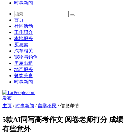
时事新闻
首页
社区活动
工作职介
本地服务
买与卖
汽车相关
宠物与钓鱼
房屋出租
地产服务
餐饮美食
时事新闻
发布
主页
/
时事新闻
/
留学移民
/ 信息详情
5款AI同写高考作文 阅卷老师打分 成绩
有些意外