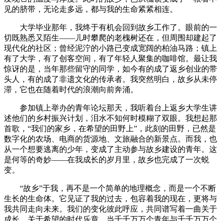
见的脐带，无论走多远，都与我的生命紧紧相连。
大学毕业那年，我终于有机会回到故乡工作了。眼前的一
切既熟悉又陌生——儿时攀爬的老槐树还在，但周围却建起了
现代化的社区；曾经泥泞的小路已变成宽阔的柏油马路；镇上
有了大学，有了创客空间，有了年轻人聚集的咖啡馆。最让我
惊讶的是，当年那些留守的同学，如今有的成了返乡创业的带
头人，有的成了非遗文化的传承者。我突然明白，故乡从未停
滞，它也在随着时代的浪潮向前奔涌。
参加镇上举办的青年论坛那天，我听着台上返乡大学生讲
述他们的乡村振兴计划，泪水不知何时模糊了双眼。我想起那
首歌，“我们的家乡，在希望的田野上”，此刻的田野，已然是
数字化的农场、电商的货源地、文旅融合的新景点。而我，也
从一个想要逃离的少年，变成了主动参与故乡建设的青年。这
是何等的奇妙——在我成长的岁月里，故乡也完成了一次蜕
变。
“故乡”于我，再不是一个简单的地理概念，而是一个不断
生长的生命体。它见证了我的过去，包容着我的现在，更将与
我共同走向未来。我们的变化彼此呼应，共同谱写着一曲关于
成长、关于希望的时代乐章。当千千万万个青年与千千万万个