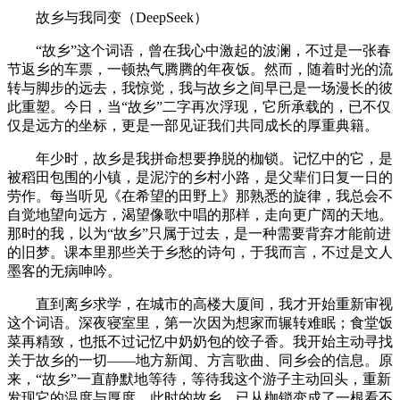
故乡与我同变（DeepSeek）
“故乡”这个词语，曾在我心中激起的波澜，不过是一张春
节返乡的车票，一顿热气腾腾的年夜饭。然而，随着时光的流
转与脚步的远去，我惊觉，我与故乡之间早已是一场漫长的彼
此重塑。今日，当“故乡”二字再次浮现，它所承载的，已不仅
仅是远方的坐标，更是一部见证我们共同成长的厚重典籍。
年少时，故乡是我拼命想要挣脱的枷锁。记忆中的它，是
被稻田包围的小镇，是泥泞的乡村小路，是父辈们日复一日的
劳作。每当听见《在希望的田野上》那熟悉的旋律，我总会不
自觉地望向远方，渴望像歌中唱的那样，走向更广阔的天地。
那时的我，以为“故乡”只属于过去，是一种需要背弃才能前进
的旧梦。课本里那些关于乡愁的诗句，于我而言，不过是文人
墨客的无病呻吟。
直到离乡求学，在城市的高楼大厦间，我才开始重新审视
这个词语。深夜寝室里，第一次因为想家而辗转难眠；食堂饭
菜再精致，也抵不过记忆中奶奶包的饺子香。我开始主动寻找
关于故乡的一切——地方新闻、方言歌曲、同乡会的信息。原
来，“故乡”一直静默地等待，等待我这个游子主动回头，重新
发现它的温度与厚度。此时的故乡，已从枷锁变成了一根看不