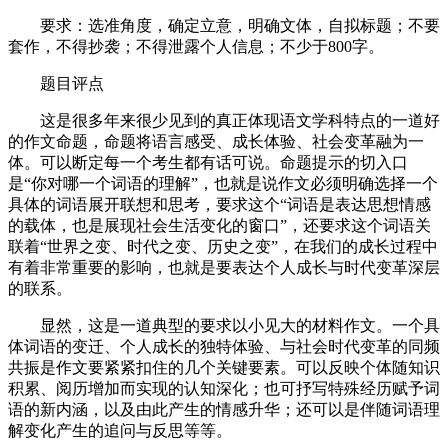
要求：选准角度，确定立意，明确文体，自拟标题；不要
套作，不得抄袭；不得泄露个人信息；不少于800字。
题目评点
这是很多年来很少见到的真正体现语文学科特点的一道好
的作文命题，命题将语言感受、成长体验、社会变革融为一
体。可以断定每一个考生都有话可说。命题提示的切入口
是“你对哪一个词语的理解”，也就是说作文必须明确选择一个
具体的词语展开联想和思考，要求这个“词语是表达思想情感
的载体，也是展现社会生活变化的窗口”，还要求这个词语关
联着“世界之变、时代之变、历史之变”，在我们的成长过程中
有着非常重要的影响，也就是要表达个人成长与时代变革深层
的联系。
显然，这是一道典型的要求以小见大的材料作文。一个具
体词语的变迁、个人成长的独特体验、与社会时代变革的同频
共振是作文要紧紧扣住的几个关键要素。可以反映个体随知识
积累、阅历增加而实现的认知深化；也可抒写特殊经历赋予词
语的新内涵，以及由此产生的情感升华；还可以是伴随词语理
解变化产生的追问与反思等等。