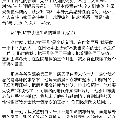
产生了深远的影响，完成了认知的蜕变。不过，文章虽然
对“奋斗”的理解层层递进，但基本停留在“从个人到集体”的常
规价值框架内，缺少对“奋斗”本身更具思辨性的追问。此外，
个人奋斗与家国奋斗并非非此即彼的“超越”关系，而是“融
合”与“共振”的关系。48分。
从"平凡"中读懂生命的重量（元宝）
小时候，我以为"平凡"是个贬义词。在作文里写"我要做
一个不平凡的人"，在日记本上抄录"不想当将军的士兵不是好
士兵"。那时的我，把平凡等同于平庸，把普通等同于失败。
直到去年冬天，在医院陪床的三个月里，我才真正读懂了这个
词语的重量。
那是爷爷住院的第三周。病房里住着六位老人，最让我难
忘的是邻床的张爷爷。他每天清晨五点准时起床，用颤抖的手
仔细整理床铺，把病号服叠得棱角分明。护士换药时，他总要
先说声"麻烦你了"；同病房的老伙伴疼得哼哼时，他会用布满
老茧的手轻轻拍背。我从未听他抱怨过病情，直到出院那天，
他悄悄塞给护士长一包家乡的红枣："你们比亲闺女还周到。"
那一刻，我突然明白：平凡不是生命的减分项，而是最朴
素的勋章。张爷爷这样的普通人，没有惊天动地的壮举，却在