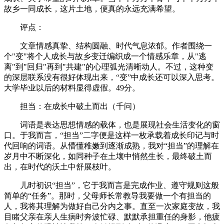
故乡一同成长，这片土地，便真的永远充满希望。
评点：
文章情感真挚、结构圆融、时代气息浓郁。作者围绕一
个"变"将个人成长与故乡变迁编织成一个情感乐章，从"逃
离"到"回归"再到"共建"的心理弧光清晰动人。不过，这种变
的深层联系没有很好体现出来，“变”中成长还可以深入思考。
大学毕业以后的材料显得虚假。49分。
担当：在成长中破土而出（千问）
词语是表达思想情感的载体，也是展现社会生活变化的窗
口。于我而言，“担当”二字便是这样一枚承载着成长印记与时
代回响的词语。从懵懂稚嫩到逐渐成熟，我对“担当”的理解在
岁月中不断深化，如同种子在土壤中悄然生长，最终破土而
出，在时代的沃土中舒展枝叶。
儿时初识“担当”，它于我而言是完成作业、遵守规则这般
简单的“任务”。那时，父母师长常教导我要做一个有担当的
人，我将其理解为做好自己分内之事。直至一次家庭变故，我
目睹父亲在亲人生病时奔波忙碌、默默承担重任的身影，他疲