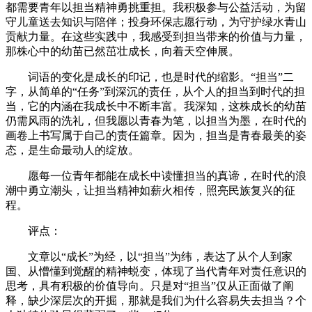
都需要青年以担当精神勇挑重担。我积极参与公益活动，为留
守儿童送去知识与陪伴；投身环保志愿行动，为守护绿水青山
贡献力量。在这些实践中，我感受到担当带来的价值与力量，
那株心中的幼苗已然茁壮成长，向着天空伸展。
词语的变化是成长的印记，也是时代的缩影。“担当”二
字，从简单的“任务”到深沉的责任，从个人的担当到时代的担
当，它的内涵在我成长中不断丰富。我深知，这株成长的幼苗
仍需风雨的洗礼，但我愿以青春为笔，以担当为墨，在时代的
画卷上书写属于自己的责任篇章。因为，担当是青春最美的姿
态，是生命最动人的绽放。
愿每一位青年都能在成长中读懂担当的真谛，在时代的浪
潮中勇立潮头，让担当精神如薪火相传，照亮民族复兴的征
程。
评点：
文章以“成长”为经，以“担当”为纬，表达了从个人到家
国、从懵懂到觉醒的精神蜕变，体现了当代青年对责任意识的
思考，具有积极的价值导向。只是对“担当”仅从正面做了阐
释，缺少深层次的开掘，那就是我们为什么容易失去担当？个