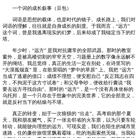
一个词的成长叙事（豆包）
词语是思想的载体，也是时代的镜子。成长路上，我们对
词语的理解，往往就是自身成长的刻度。于我而言，“远方”
这个词，曾是我逃离现实的幻梦，后来却成了我锚定当下的灯
塔。
年少时，“远方” 是我对抗庸常的全部武器。那时的教室
窗外，是被高楼切割的窄窄天空，习题册上的数字像永远解不
开的绳结。我总觉得，真正的生活一定在别处，在诗里写的
“大漠孤烟直” 里，在歌里唱的 “梦中的草原” 上。我把 “远方”
当成了逃避的借口：成绩不理想，便安慰自己 “反正我志在四
方，不拘泥于这方寸试卷”；和父母争吵，便收拾行囊说 “我
要去远方寻找自由”。那时的 “远方”，是一个没有具体坐标的
乌托邦，是一个只存在于想象中的完美世界，它的全部意义，
就是反衬当下的枯燥与不堪。
真正的转变，始于一次狼狈的 “出走”。高考前的那个夏
天，我和朋友赌气，买了一张去邻省的火车票，以为只要车轮
转动，就能驶向理想的远方。可现实是，我们在陌生的城市里
迷路，住的廉价旅馆里飘着霉味，吃的泡面索然无味。当我站