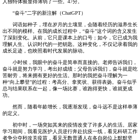
人独特体验显得薄弱了一些。47分。
“奋斗”二字的新注解（ChatGPT）
词语如种子，埋在岁月的土壤里，会随着经历的滋养生长
出不同的模样。在我的成长过程中，“奋斗”这个词的含义发生
了深刻变化。从前，它只是课本上的口号；如今，它已成为我
理解人生、认识时代的一把钥匙。这种变化，不仅记录着我的
成长足迹，也映照着时代发展的脉动。
小时候，我眼中的奋斗是简单而直接的。老师告诉我们，
奋斗就是努力学习，考出好成绩；父母告诉我们，奋斗就是吃
苦耐劳，将来拥有更好的生活。那时的我把奋斗理解为一
种“向上攀登”的过程：考高分、拿奖状、获得表扬。奋斗似乎
总与结果联系在一起，像一场比赛，谁跑得更快，谁就更成
功。
然而，随着年龄增长，我逐渐发现，奋斗远不是这样单薄
的定义。
初中时，一场突如其来的疫情改变了许多人的生活。居家
学习期间，我看见医护人员逆行奔赴抗疫一线，看见科研工作
者争分夺秒攻关疫苗，看见无数普通人在各自岗位上默默坚