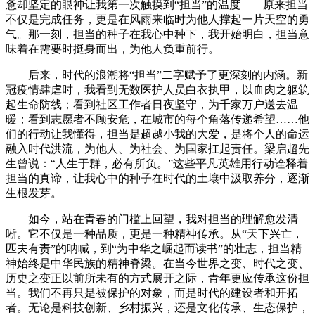
惫却坚定的眼神让我第一次触摸到“担当”的温度——原来担当
不仅是完成任务，更是在风雨来临时为他人撑起一片天空的勇
气。那一刻，担当的种子在我心中种下，我开始明白，担当意
味着在需要时挺身而出，为他人负重前行。
后来，时代的浪潮将“担当”二字赋予了更深刻的内涵。新
冠疫情肆虐时，我看到无数医护人员白衣执甲，以血肉之躯筑
起生命防线；看到社区工作者日夜坚守，为千家万户送去温
暖；看到志愿者不顾安危，在城市的每个角落传递希望……他
们的行动让我懂得，担当是超越小我的大爱，是将个人的命运
融入时代洪流，为他人、为社会、为国家扛起责任。梁启超先
生曾说：“人生于群，必有所负。”这些平凡英雄用行动诠释着
担当的真谛，让我心中的种子在时代的土壤中汲取养分，逐渐
生根发芽。
如今，站在青春的门槛上回望，我对担当的理解愈发清
晰。它不仅是一种品质，更是一种精神传承。从“天下兴亡，
匹夫有责”的呐喊，到“为中华之崛起而读书”的壮志，担当精
神始终是中华民族的精神脊梁。在当今世界之变、时代之变、
历史之变正以前所未有的方式展开之际，青年更应传承这份担
当。我们不再只是被保护的对象，而是时代的建设者和开拓
者。无论是科技创新、乡村振兴，还是文化传承、生态保护，