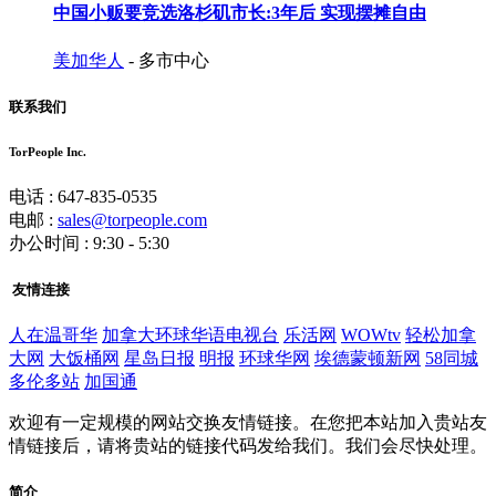
中国小贩要竞选洛杉矶市长:3年后 实现摆摊自由
美加华人
- 多市中心
联系我们
TorPeople Inc.
电话 : 647-835-0535
电邮 :
sales@torpeople.com
办公时间 : 9:30 - 5:30
友情连接
人在温哥华
加拿大环球华语电视台
乐活网
WOWtv
轻松加拿
大网
大饭桶网
星岛日报
明报
环球华网
埃德蒙顿新网
58同城
多伦多站
加国通
欢迎有一定规模的网站交换友情链接。在您把本站加入贵站友
情链接后，请将贵站的链接代码发给我们。我们会尽快处理。
简介