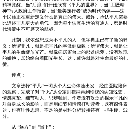
精神觉醒。当"后浪"们开始欣赏《平凡的世界》，当"工匠精
神"写入政府工作报告，当"最美逆行者"成为时代偶像——这
个民族正在重新定义什么是真正的伟大。或许，承认平凡需要
比追逐非凡更大的勇气，因为每个认真生活的普通人，都是时
代洪流中不可磨灭的航标。
此刻，我依然想成为不平凡的人，但字典里已有了新的释
义：所谓非凡，就是把平凡的事做到极致；所谓伟大，就是让
平凡的生命绽放光芒。就像病房窗台上的那盆绿萝，没有玫瑰
的娇艳，却始终向着阳光生长。这，或许就是对生命最好的礼
赞。
评点：
文章选择“平凡”一词从个人生命体验出发，经由医院陪床
的观察，完成了对“平凡”从否定到接纳再到珍视的认知蜕变，
情感真挚、细节动人、思辨独到。作者没有泛泛的揭示平凡的
对自身成长的影响，而是用细节和情感打动读者，既有感性表
达，也有理性思辨。不足的是材料分析转接还有一些生硬。52
分。
从 “远方” 到 “当下”：