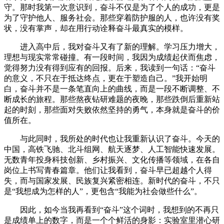
守。那时我第一次意识到，奋斗不仅是为了个人的成功，更是
为了守护他人、服务社会。那些穿着防护服的人，也许没有奖
状，没有掌声，却在用行动诠释奋斗最真实的模样。
进入高中后，我对奋斗又有了新的理解。学习压力增大，
理想与现实常常碰撞。有一段时间，我因为成绩起伏而焦虑，
觉得努力没有得到应有的回报。后来，我读到一句话：“奋斗
的意义，不只在于抵达终点，更在于塑造自己。”我开始明
白，奋斗并不是一条笔直向上的曲线，而是一段不断调整、不
断成长的旅程。那些熬夜钻研难题的夜晚，那些跌倒后重新站
起的时刻，那些面对失败依然坚持的勇气，本身就是奋斗的价
值所在。
与此同时，我所处的时代也让我重新认识了奋斗。今天的
中国，高铁飞驰、北斗组网、航天逐梦、人工智能快速发展。
无数青年投身科技创新、乡村振兴、文化传播等领域，在各自
岗位上书写青春篇章。他们让我看到，奋斗早已超越个人得
失，而与国家发展、民族复兴紧密相连。新时代的奋斗，不只
是“我想成为怎样的人”，更包含“我能为社会做些什么”。
因此，如今当我再看到“奋斗”这个词时，我想到的不再只
是成绩单上的数字，而是一个个鲜活的身影：实验室里潜心研