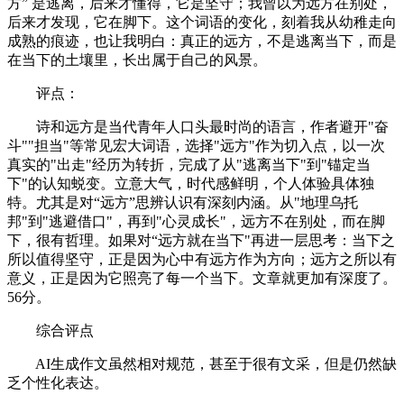
方” 是逃离，后来才懂得，它是坚守；我曾以为远方在别处，
后来才发现，它在脚下。这个词语的变化，刻着我从幼稚走向
成熟的痕迹，也让我明白：真正的远方，不是逃离当下，而是
在当下的土壤里，长出属于自己的风景。
评点：
诗和远方是当代青年人口头最时尚的语言，作者避开"奋
斗""担当"等常见宏大词语，选择"远方"作为切入点，以一次
真实的"出走"经历为转折，完成了从"逃离当下"到"锚定当
下"的认知蜕变。立意大气，时代感鲜明，个人体验具体独
特。尤其是对“远方”思辨认识有深刻内涵。从"地理乌托
邦"到"逃避借口"，再到"心灵成长"，远方不在别处，而在脚
下，很有哲理。如果对“远方就在当下"再进一层思考：当下之
所以值得坚守，正是因为心中有远方作为方向；远方之所以有
意义，正是因为它照亮了每一个当下。文章就更加有深度了。
56分。
综合评点
AI生成作文虽然相对规范，甚至于很有文采，但是仍然缺
乏个性化表达。