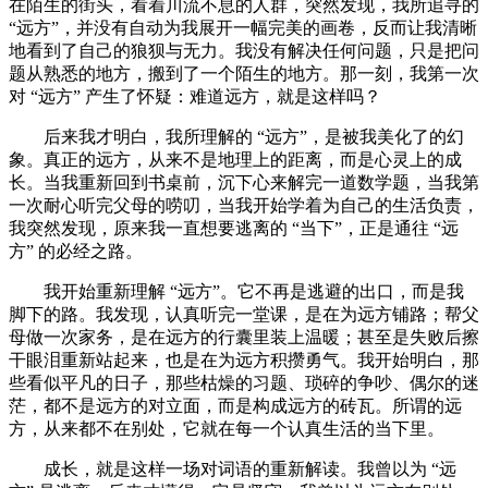
在陌生的街头，看着川流不息的人群，突然发现，我所追寻的
“远方”，并没有自动为我展开一幅完美的画卷，反而让我清晰
地看到了自己的狼狈与无力。我没有解决任何问题，只是把问
题从熟悉的地方，搬到了一个陌生的地方。那一刻，我第一次
对 “远方” 产生了怀疑：难道远方，就是这样吗？
后来我才明白，我所理解的 “远方”，是被我美化了的幻
象。真正的远方，从来不是地理上的距离，而是心灵上的成
长。当我重新回到书桌前，沉下心来解完一道数学题，当我第
一次耐心听完父母的唠叨，当我开始学着为自己的生活负责，
我突然发现，原来我一直想要逃离的 “当下”，正是通往 “远
方” 的必经之路。
我开始重新理解 “远方”。它不再是逃避的出口，而是我
脚下的路。我发现，认真听完一堂课，是在为远方铺路；帮父
母做一次家务，是在远方的行囊里装上温暖；甚至是失败后擦
干眼泪重新站起来，也是在为远方积攒勇气。我开始明白，那
些看似平凡的日子，那些枯燥的习题、琐碎的争吵、偶尔的迷
茫，都不是远方的对立面，而是构成远方的砖瓦。所谓的远
方，从来都不在别处，它就在每一个认真生活的当下里。
成长，就是这样一场对词语的重新解读。我曾以为 “远