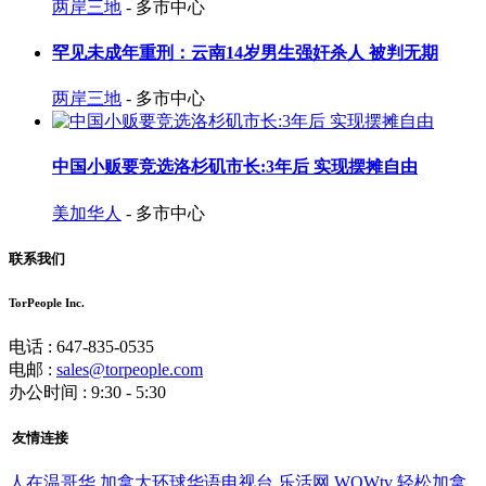
两岸三地
- 多市中心
罕见未成年重刑：云南14岁男生强奸杀人 被判无期
两岸三地
- 多市中心
中国小贩要竞选洛杉矶市长:3年后 实现摆摊自由
美加华人
- 多市中心
联系我们
TorPeople Inc.
电话 : 647-835-0535
电邮 :
sales@torpeople.com
办公时间 : 9:30 - 5:30
友情连接
人在温哥华
加拿大环球华语电视台
乐活网
WOWtv
轻松加拿