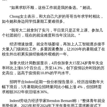
“如果求职不顺，这份工作就是我的备选。” 她说。
Chong女士表示，和大自己六岁的哥哥当年求学时相比，
如今她和身边同学找暑期工要难得多。
“我哥大二就拿到了实习，平日里只是正常上课、参加几
个社团就行，现在的就业难度和当年没法比。”
经济增速放缓、就业市场萎缩，再加上人工智能逐步接手
大量入门级岗位工作，多重因素叠加，让2026年的暑期成了在
校生外出积累实操经验格外艰难的一年。
加拿大统计局数据显示，4月份加拿大15至24岁青年失业
率环比上涨0.5个百分点，升至14.3%，创下疫情以外时段的历
史高位，远高于疫情前10.8%的平均水平。
招聘平台Indeed近期一份分析报告显示，经历连续数年大
幅下滑后，5月暑期岗位招聘量同比小幅上涨 4%，但招聘需
求相较2022年依旧缩水36%。
Indeed劳动力经济学家Brendon Bernard称：“整体青年就业
形势低迷。2023年初至2024年下半年青年用工需求断崖式下