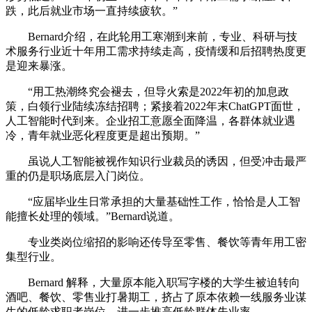
跌，此后就业市场一直持续疲软。”
Bernard介绍，在此轮用工寒潮到来前，专业、科研与技
术服务行业近十年用工需求持续走高，疫情缓和后招聘热度更
是迎来暴涨。
“用工热潮终究会褪去，但导火索是2022年初的加息政
策，白领行业陆续冻结招聘；紧接着2022年末ChatGPT面世，
人工智能时代到来。企业招工意愿全面降温，各群体就业遇
冷，青年就业恶化程度更是超出预期。”
虽说人工智能被视作知识行业裁员的诱因，但受冲击最严
重的仍是职场底层入门岗位。
“应届毕业生日常承担的大量基础性工作，恰恰是人工智
能擅长处理的领域。”Bernard说道。
专业类岗位缩招的影响还传导至零售、餐饮等青年用工密
集型行业。
Bernard 解释，大量原本能入职写字楼的大学生被迫转向
酒吧、餐饮、零售业打暑期工，挤占了原本依赖一线服务业谋
生的低龄求职者岗位，进一步推高低龄群体失业率。