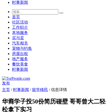
时事新闻
首页
社区活动
工作职介
本地服务
买与卖
汽车相关
宠物与钓鱼
房屋出租
地产服务
餐饮美食
时事新闻
发布
主页
/
时事新闻
/
留学移民
/ 信息详情
华裔学子投50份简历碰壁 哥哥曾大二轻
松拿下实习