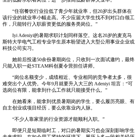
“住宿餐饮行业拉低了青少年就业率，但20岁出头群体在
该行业的就业率小幅走高。不少应届大学生找不到对口白领工
作，只能转行入职薪资更低的服务类岗位。”
Iyi Adeniyi的暑期求职计划同样落空。这名20岁的麦克马
斯特大学电气工程专业学生原本盼望进入大型公用事业企业或
科技公司实习。
她前后投递50余份暑期岗位，只收到一次面试邀约，最终
只能入职一处STEAM科创夏令营担任讲师。
“岗位名额变少，成绩相近、专业相同的竞争者太多，很
难突出个人优势。今年9月就要升入大三的 Adeniyi 坦言：“可
选岗位有限，能拿到什么工作就只能接受什么。”
在她看来，能拿到优质暑期岗的学生，要么履历亮眼、有
自主创业或项目经历，要么依靠业内人脉。
“不少人靠家里的行业资源才能顺利入职。”
即便只是短期临时工，对口的暑期实习也会深刻影响学生
未来求职，在如今用工紧缺的环境下，履历上多一段相关经历