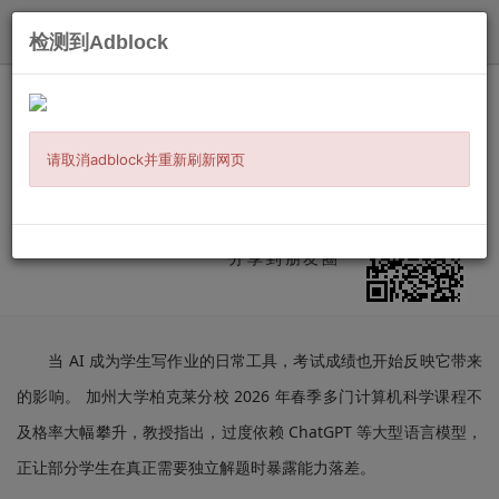
发布
检测到Adblock
主页
/
时事新闻
/
留学移民
/ 信息详情
计算机科学课不及格率创新高 学生不会
自己解题
请取消adblock并重新刷新网页
发布：
2026-06-07
来源:
ETtoday
微信扫二维码
分享到朋友圈
当 AI 成为学生写作业的日常工具，考试成绩也开始反映它带来
的影响。 加州大学柏克莱分校 2026 年春季多门计算机科学课程不
及格率大幅攀升，教授指出，过度依赖 ChatGPT 等大型语言模型，
正让部分学生在真正需要独立解题时暴露能力落差。