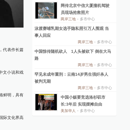
网传北京中信大厦撞机驾驶
员现场抢救照片
两岸三地
- 多市中心
泳渡赛哺乳期女选手隐私照引万人围观 当
事人回应
两岸三地
- 多市中心
作，代表作长篇
中国惊传随机砍人 1人头被砍下 倒在大马
路
两岸三地
- 多市中心
中文小说和戏
罕见未成年重刑：云南14岁男生强奸杀人
被判无期
两岸三地
- 多市中心
格鲜明，具有
中国小贩要竞选洛杉矶市
长:3年后 实现摆摊自由
美加华人
- 多市中心
国际文化界高