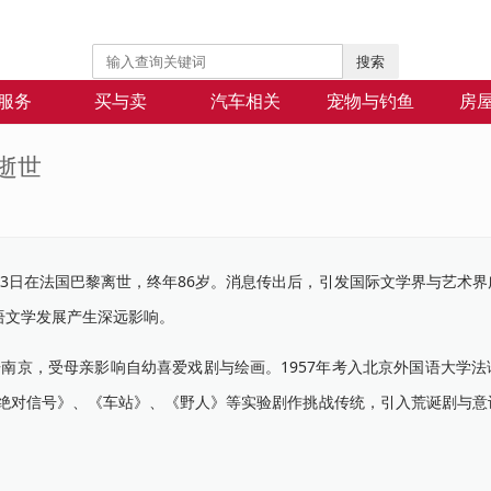
搜索
服务
买与卖
汽车相关
宠物与钓鱼
房
逝世
日在法国巴黎离世，终年86岁。消息传出后，引发国际文学界与艺术界
语文学发展产生深远影响。
南京，受母亲影响自幼喜爱戏剧与绘画。1957年考入北京外国语大学法
《绝对信号》、《车站》、《野人》等实验剧作挑战传统，引入荒诞剧与意