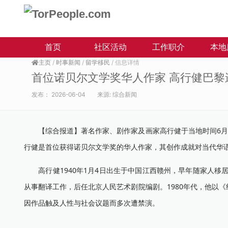
首页
社区活动
工作职介
本地
主页
/
时事新闻
/
留学移民
/ 信息详情
首位诺贝尔文学奖华人作家 高行健巴黎
发布：
2026-06-04
来源:
综合新闻
【综合报道】著名作家、剧作家及画家高行健于当地时间6月3
行健是首位获得诺贝尔文学奖的华人作家，其创作成就对当代华
高行健1940年1月4日出生于中国江西赣州，早年随家人移居
从事翻译工作，后任北京人民艺术剧院编剧。1980年代，他以
因作品触及人性与社会议题而多次遭禁演。