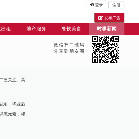
登录
注册
发布广告
屋出租
地产服务
餐饮美食
时事新闻
微信扫二维码
分享到朋友圈
广泛关注。高
语系，毕业后
识流元素，却