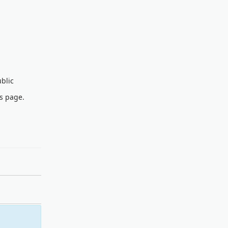
blic
is page.