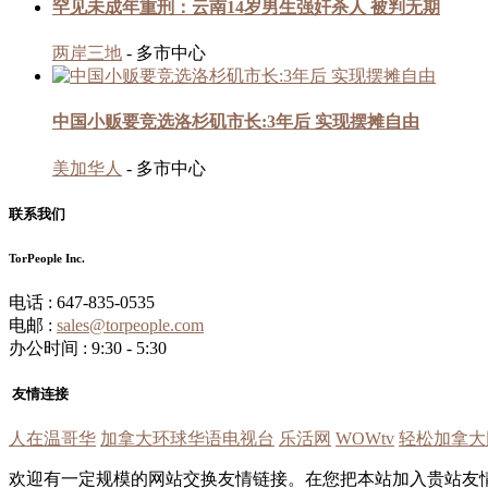
罕见未成年重刑：云南14岁男生强奸杀人 被判无期
两岸三地
- 多市中心
中国小贩要竞选洛杉矶市长:3年后 实现摆摊自由
美加华人
- 多市中心
联系我们
TorPeople Inc.
电话 : 647-835-0535
电邮 :
sales@torpeople.com
办公时间 : 9:30 - 5:30
友情连接
人在温哥华
加拿大环球华语电视台
乐活网
WOWtv
轻松加拿大
欢迎有一定规模的网站交换友情链接。在您把本站加入贵站友