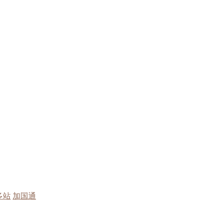
多站
加国通