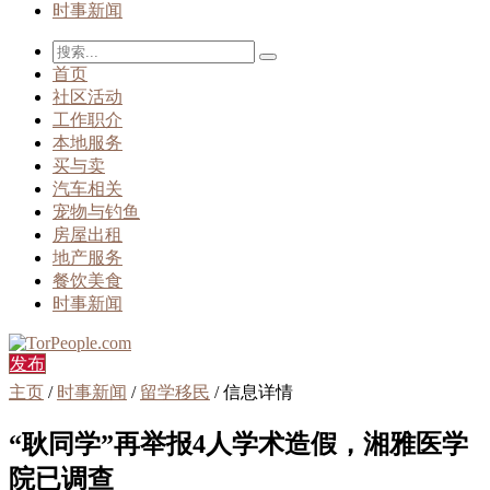
时事新闻
首页
社区活动
工作职介
本地服务
买与卖
汽车相关
宠物与钓鱼
房屋出租
地产服务
餐饮美食
时事新闻
发布
主页
/
时事新闻
/
留学移民
/ 信息详情
“耿同学”再举报4人学术造假，湘雅医学
院已调查