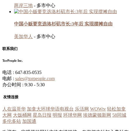
两岸三地
- 多市中心
中国小贩要竞选洛杉矶市长:3年后 实现摆摊自由
美加华人
- 多市中心
联系我们
TorPeople Inc.
电话 : 647-835-0535
电邮 :
sales@torpeople.com
办公时间 : 9:30 - 5:30
友情连接
人在温哥华
加拿大环球华语电视台
乐活网
WOWtv
轻松加拿
大网
大饭桶网
星岛日报
明报
环球华网
埃德蒙顿新网
58同城
多伦多站
加国通