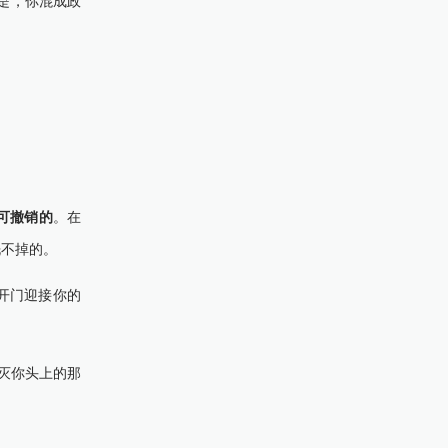
是，你混成政
可撤销的
。在
洗不掉的。
开门迎接你的
灭你头上的那