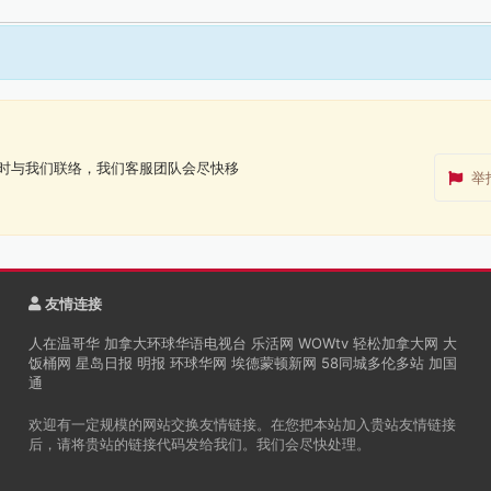
时与我们联络，我们客服团队会尽快移
举
友情连接
人在温哥华
加拿大环球华语电视台
乐活网
WOWtv
轻松加拿大网
大
饭桶网
星岛日报
明报
环球华网
埃德蒙顿新网
58同城多伦多站
加国
通
欢迎有一定规模的网站交换友情链接。在您把本站加入贵站友情链接
后，请将贵站的链接代码发给我们。我们会尽快处理。