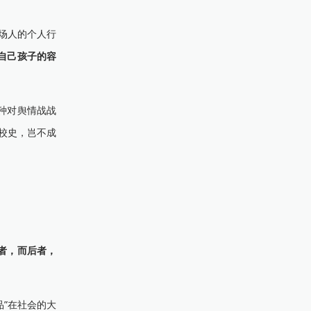
。
场人的个人行
自己孩子的容
种对舆情战战
校史，岂不成
者，而后者，
”在社会的大