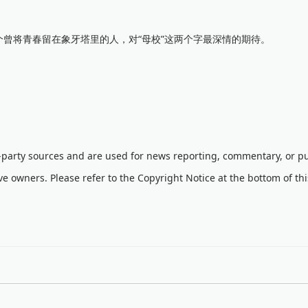
将青春留在象牙塔里的人，对“母校”这两个字最深情的期待。
d-party sources and are used for news reporting, commentary, or pu
ve owners. Please refer to the Copyright Notice at the bottom of th