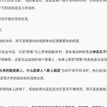
X大以你为荣。”现在看这话，真是透着一股子势利和功利。它的潜台词
千万别说你是这儿毕业的。
但不能共苦的生意。
席。
”，强调的是血脉的永恒，而不是根据你的成就来动态调整爱你的程度。
耶鲁校友在聚会时常说这句话。它把“耶鲁”与上帝和国家并列，意味着这种联系是
神圣且不
风唤雨，还是在边远地区做个普通人，你身上那层“耶鲁”的底色是永远
出来的都是家人。什么是家人？家人就是
“当你不得不回去时，他们必须
何圣母大学的校友粘性冠绝全美。
理的路上跌倒了，母校的责任是反思光芒是否不够明亮，而不是急着熄