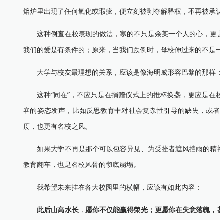
熔炉里出现了任何氧化或瑕疵，便立刻被剥夺解释权，不再被承
这种倒查在校表现的做法，寒的不只是余某一个人的心，更是
我们的爱是有条件的；原来，当我们跌倒时，母校伸过来的不是
大学与校友最理想的关系，应该是像海明威形容巴黎的那样
这种“同在”，不应只是在捐赠仪式上的推杯换盏，更应是在校
容的姿态发声，比如反思教育中对社会复杂性引导的缺失，或者
度，也更有名校之风。
如果大学不再是那个可以包容异见、为受挫者遮风挡雨的精神
教育翻车，也是名校风骨的彻底崩塌。
我希望未来挂在各大校园里的横幅，应该有如此内容：
此后山高水长，愿你不仅能赢得荣光；更愿你在失意落魄，