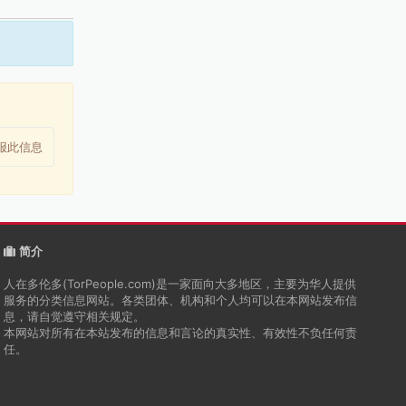
报此信息
简介
人在多伦多(TorPeople.com)是一家面向大多地区，主要为华人提供
服务的分类信息网站。各类团体、机构和个人均可以在本网站发布信
息，请自觉遵守相关规定。
本网站对所有在本站发布的信息和言论的真实性、有效性不负任何责
任。