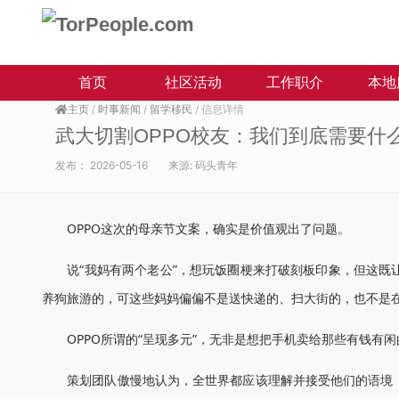
首页
社区活动
工作职介
本地
主页
/
时事新闻
/
留学移民
/ 信息详情
武大切割OPPO校友：我们到底需要什
发布：
2026-05-16
来源:
码头青年
OPPO这次的母亲节文案，确实是价值观出了问题。
说“我妈有两个老公”，想玩饭圈梗来打破刻板印象，但这既让
养狗旅游的，可这些妈妈偏偏不是送快递的、扫大街的，也不是
OPPO所谓的“呈现多元”，无非是想把手机卖给那些有钱有
策划团队傲慢地认为，全世界都应该理解并接受他们的语境，