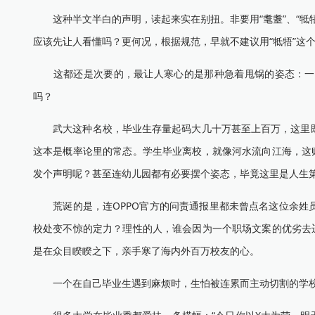
这种半文半白的声明，读起来实在别扭。非要用“耄耋”、“牴
应该先让人看懂吗？更何况，根据规范，早就不建议用“牴牾”这
这都还是次要的，最让人寒心的是那种急着甩锅的姿态：一边
吗？
武大这种名校，毕业生存量起码大几十万甚至上百万，这里既
这本是概率论里的常态。学生毕业离校，就像河水流向江海，这
发个声明呢？甚至连幼儿园都有必要摆个姿态，毕竟这里是人生
荒诞的是，连OPPO官方的问责通报里都未曾点名这位余姓员
校处变不惊的定力？理性的人，谁会因为一个职场文案的优劣去
是在众目睽睽之下，亲手寒了海内外百万校友的心。
一个在自己毕业生遇到麻烦时，生怕被连累而主动切割的学校