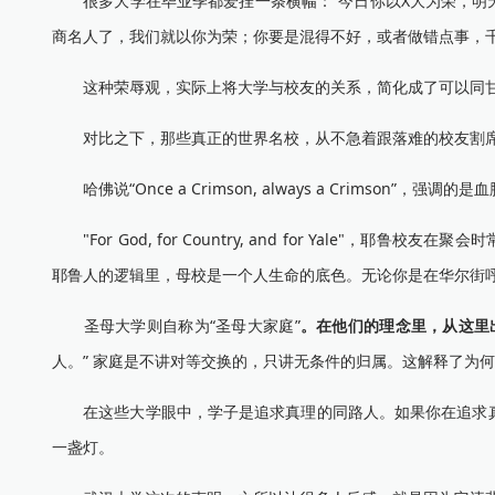
很多大学在毕业季都爱挂一条横幅：“今日你以X大为荣，明天
商名人了，我们就以你为荣；你要是混得不好，或者做错点事，
这种荣辱观，实际上将大学与校友的关系，简化成了可以同甘
对比之下，那些真正的世界名校，从不急着跟落难的校友割
哈佛说“Once a Crimson, always a Crimson
"For God, for Country, and for Yale"，
耶鲁人的逻辑里，母校是一个人生命的底色。无论你是在华尔街呼
圣母大学则自称为“圣母大家庭”
。在他们的理念里，从这里
人。” 家庭是不讲对等交换的，只讲无条件的归属。这解释了为
在这些大学眼中，学子是追求真理的同路人。如果你在追求真
一盏灯。