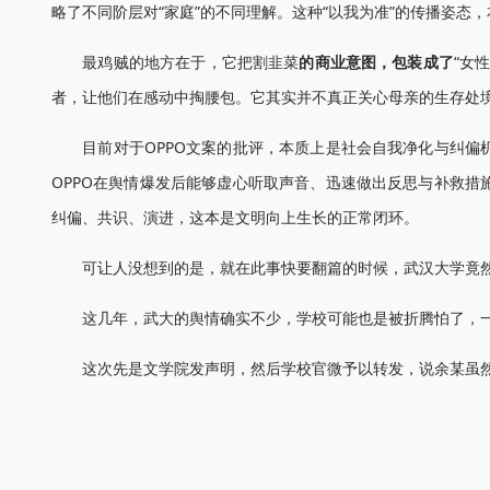
略了不同阶层对“家庭”的不同理解。这种“以我为准”的传播姿态
最鸡贼的地方在于，它把割韭菜
的商业意图，包装成了
“女
者，让他们在感动中掏腰包。它其实并不真正关心母亲的生存处
目前对于OPPO文案的批评，本质上是社会自我净化与纠偏机
OPPO在舆情爆发后能够虚心听取声音、迅速做出反思与补救措
纠偏、共识、演进，这本是文明向上生长的正常闭环。
可让人没想到的是，就在此事快要翻篇的时候，武汉大学竟然又
这几年，武大的舆情确实不少，学校可能也是被折腾怕了，一
这次先是文学院发声明，然后学校官微予以转发，说余某虽然在