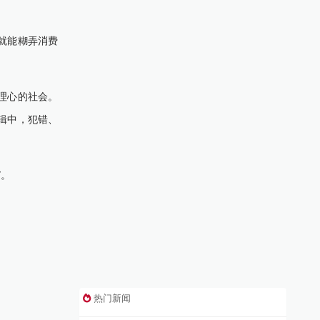
就能糊弄消费
理心的社会。
辑中，犯错、
”。
热门新闻