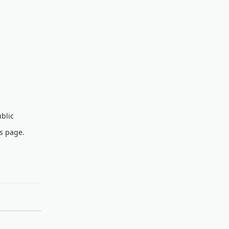
blic
is page.