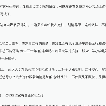
牾”这种生僻词，显摆那点文学院的底蕴，可既然是在微博这种公共场上传
个写法了。
夸自己教育得好，一边又忙着给校友定性、划清界限。这种做法，不
能走出雷军、陈东升这样的翘楚，也难免会有几个混得平庸甚至行差踏
账总不能还搞“倒查三十年”的连坐吧？如果大学这么搞，那么中学小学是
第一颗扣子。
工，武汉大学却急火攻心地抢过话筒，上杆子认账切割。这种姿态，哪
迁怒母校？武大这种跟着舆情起舞的“膝跳反射”，不仅顾头不顾腚，显得
，谁能指望它有真正的担当？