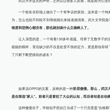
武汉大学这次的声明，之所以让很多人反感，就是因为它违背
一个校友在职场上做出了一个有争议的策划，这本是一个纯粹
为，怎么也轮不到轮不到母校跳出来搞道德清算。武大文学院急不
错度和悲悯心都没有，那也就别谈什么立德树人了。
让人深思的是，一个有着130多年底蕴、培养了无数学子的顶
兢兢的模样，背后缺少的不仅是处变不惊的定力，更是那份容得
了只剩下断壁残垣的虚名？
如果说OPPO的文案，反映的是一种
阶层傲慢。那么，武汉
是在筛选“家人”。前者只是冒犯了大众的认知，而后者却是在动
这种傲慢在于，学校似乎把自己当成了一个只负责盖“合格戳”