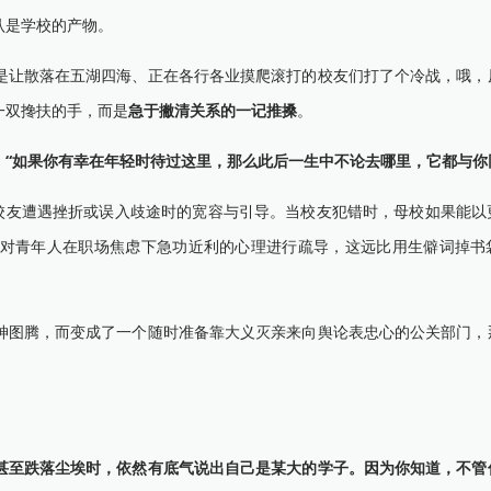
认是学校的产物。
让散落在五湖四海、正在各行各业摸爬滚打的校友们打了个冷战，哦，
一双搀扶的手，而是
急于撇清关系的一记推搡
。
：
“如果你有幸在年轻时待过这里，那么此后一生中不论去哪里，它都与你
友遭遇挫折或误入歧途时的宽容与引导。当校友犯错时，母校如果能以
对青年人在职场焦虑下急功近利的心理进行疏导，这远比用生僻词掉书
图腾，而变成了一个随时准备靠大义灭亲来向舆论表忠心的公关部门，
甚至跌落尘埃时，依然有底气说出自己是某大的学子。因为你知道，不管