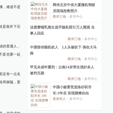
网传北京中信大厦撞机驾驶
播，难道不是
员现场抢救照片
两岸三地
- 多市中心
就是落井下石
泳渡赛哺乳期女选手隐私照引万人围观 当
事人回应
两岸三地
- 多市中心
错的普通人，
中国惊传随机砍人 1人头被砍下 倒在大马
路
不是也要一起
两岸三地
- 多市中心
罕见未成年重刑：云南14岁男生强奸杀人
被判无期
里还有一点名
两岸三地
- 多市中心
格局狭隘，更
中国小贩要竞选洛杉矶市
长:3年后 实现摆摊自由
美加华人
- 多市中心