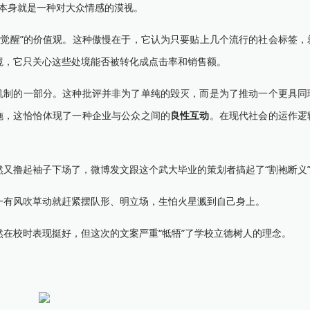
，本身就是一种对大众情感的漠视。
性觉醒”的价值观。这种傲慢在于，它认为只要贴上几个流行的社会标签，
境，它只关心这些处境能否被转化成点击率和销售额。
制的一部分。这种批评并非为了单纯的毁灭，而是为了推动一个更具同
施，这恰恰体现了一种企业与公众之间的
良性互动
。在现代社会的运作逻
撸起袖子下场了，微博发文跟这个武大毕业的策划者搞起了“割袍断义
有风吹草动就赶紧摆队形、明立场，生怕火星溅到自己身上。
校时表现挺好，但这次的文案严重“牴牾”了学校立德树人的理念。