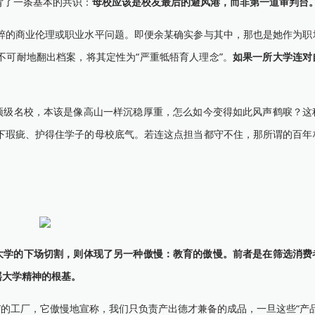
了一条基本的共识：
母校应该是校友最后的避风港，而非第一道审判台
的商业伦理或职业水平问题。即便余某确实参与其中，那也是她作为职
可耐地翻出档案，将其定性为“严重牴牾育人理念”。
如果一所大学连对
级名校，本该是像高山一样沉稳厚重，怎么如今变得如此风声鹤唳？这
下瑕疵、护得住学子的母校底气。若连这点担当都守不住，那所谓的百年
大学的下场切割，则体现了另一种傲慢：教育的傲慢。前者是在筛选消费
摇大学精神的根基。
的工厂，它傲慢地宣称，我们只负责产出德才兼备的成品，一旦这些“产品