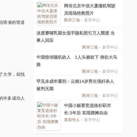
网传北京中信大厦撞机驾驶
员现场抢救照片
两岸三地
- 多市中心
尔伯塔省的管道
泳渡赛哺乳期女选手隐私照引万人围观 当
事人回应
两岸三地
- 多市中心
中国惊传随机砍人 1人头被砍下 倒在大马
路
两岸三地
- 多市中心
读了大学，却找
罕见未成年重刑：云南14岁男生强奸杀人
被判无期
两岸三地
- 多市中心
的许多成功人
中国小贩要竞选洛杉矶市
长:3年后 实现摆摊自由
美加华人
- 多市中心