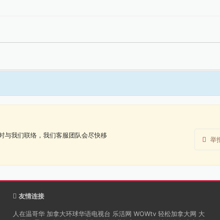
时与我们联络，我们客服团队会尽快移
举
友情连接
人在温哥华
加拿大环球华语电视台
乐活网
WOWtv
轻松加拿大网
大