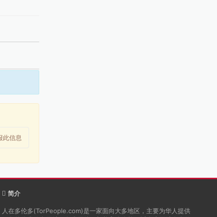
报此信息
简介
人在多伦多(TorPeople.com)是一家面向大多地区，主要为华人提供