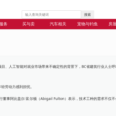
搜索
服务
买与卖
汽车相关
宠物与钓鱼
房
建设型”项目、人工智能对就业市场带来不确定性的背景下，BC省建筑行业人士
年轻劳动力感到担忧。
B.C.）执行董事阿比盖尔·富尔顿（Abigail Fulton）表示，技术工种的需求不