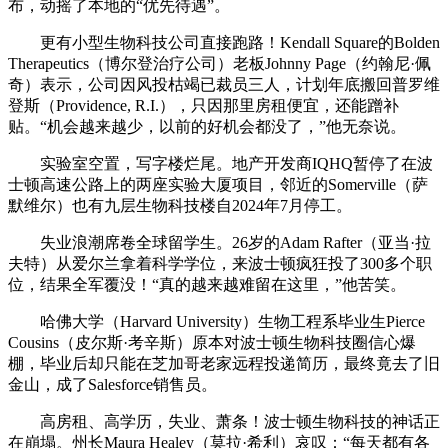
布，动摇了本地的“优先待遇”。
更有小型生物科技公司直接跑路！Kendall Square的Bolden
Therapeutics（博尔登治疗公司）老板Johnny Page（约翰尼·佩
奇）表示，公司因风投枯竭已裁员三人，计划年底搬回普罗维
登斯（Providence, R.I.），只因那里房租便宜，还能蹭补
贴。“机会越来越少，以前的好机会都没了，”他无奈说。
实验室空置，写字楼烂尾。地产开发商IQHQ暂停了在波
士顿高速公路上的两座实验大厦项目，邻近的Somerville（萨
默维尔）也有九层生物科技楼自2024年7月停工。
失业浪潮席卷全球留学生。26岁的Adam Rafter（亚当·拉
夫特）从爱尔兰拿着科学学位，来波士顿疯狂投了300多个职
位，结果全军覆没！“真的越来越难留在这里，”他苦笑。
哈佛大学（Harvard University）生物工程系毕业生Pierce
Cousins（皮尔斯·考辛斯）原本对波士顿生物科技圈信心爆
棚，毕业后却只能在芝加哥老家远程投递简历，最终竟去了旧
金山，成了Salesforce销售员。
高房租、高学历，失业、萧条！波士顿生物科技的神话正
在崩塌。州长Maura Healey（莫拉·希利）哀叹：“每天都有各