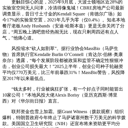
更触目惊心的是，2025年9月底，大波士顿地区近28%的
实验室空间无人问津，冷清得像鬼城！CBRE房地产公司最新
调查显示，昔日寸土寸金的Kendall Square（肯德尔广场）如
今17%的实验室空置，2021年几乎为零（仅0.4%）。知名本地
餐厅老板Andy Husbands（安迪·哈斯本兹）更是无奈关闭了分
店，“周五晚上酒吧曾经热闹无比，现在只剩周四还有点人
气，”他痛心道。
风投缩水“砍人如割草”。据行业协会MassBio（马萨生
物）首席执行官Kendalle Burlin O’Connell（肯达尔·伯林·奥康
奈尔）透露，“每个发展阶段都被政策和监管不确定性狠狠冲
击，创业公司损失最大！”2025上半年，创业公司种子轮融资
平均仅770万美元，比三年前暴跌31%！MassBio警告，风投降
至2017年以来最低点。
“钱太多时，行业被疯狂扩张，有一个好点子同时能冒出
10家公司！”本地风投大佬Alexis Borisy（亚历克西斯·博里
西）对《华尔街日报》直言。
联邦资金也雪上加霜。据Grant Witness（拨款观察）组织
爆料，特朗普政府今年终止了马萨诸塞州数千万美元的科学拨
款。美国国立卫生研究院（NIH）还宣布将来资助更平均分