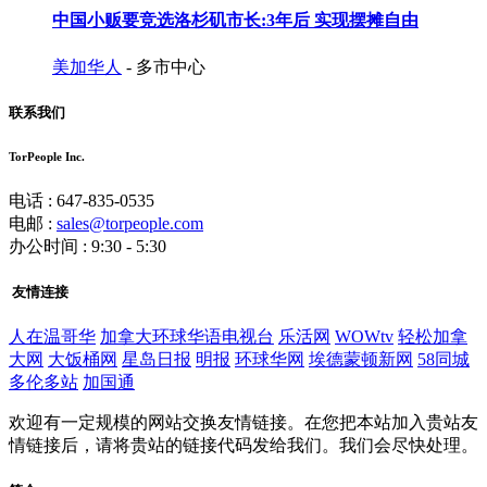
中国小贩要竞选洛杉矶市长:3年后 实现摆摊自由
美加华人
- 多市中心
联系我们
TorPeople Inc.
电话 : 647-835-0535
电邮 :
sales@torpeople.com
办公时间 : 9:30 - 5:30
友情连接
人在温哥华
加拿大环球华语电视台
乐活网
WOWtv
轻松加拿
大网
大饭桶网
星岛日报
明报
环球华网
埃德蒙顿新网
58同城
多伦多站
加国通
欢迎有一定规模的网站交换友情链接。在您把本站加入贵站友
情链接后，请将贵站的链接代码发给我们。我们会尽快处理。