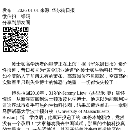
发布：
2026-01-01
来源:
华尔街日报
微信扫二维码
分享到朋友圈
波士顿高学历者的噩梦正在上演！据《华尔街日报》爆炸
性报道，昔日被誉为“黄金职业通道”的波士顿生物科技产业，
如今竟陷入了前所未有的萧条。高薪岗位不见踪影，空荡荡的
实验室里只剩失业博士的惊恐与绝望，一切都快失控了！
镜头拉回2018年，31岁的Jeremy Liew（杰里米·廖）满怀
憧憬，从新泽西搬到波士顿攻读化学博士。他原以为能顺利冲
进这座城市炙手可热的生物科技圈，结果却遭遇暴击——拿到
马萨诸塞大学波士顿分校（University of Massachusetts,
Boston）博士学位后，他疯狂投递了约500份本地职位，竟然
没有一个录用！“大家都劝我去中国试试，那里的生物科技真
的在爆发，”Liew苦涩地说，甚至开始关注来自更远地区的