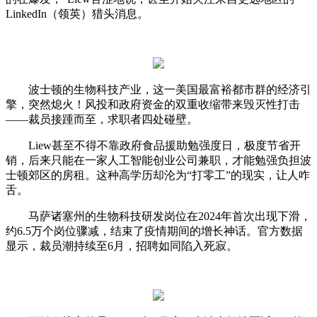
LinkedIn（领英）猎头消息。
波士顿的生物科技产业，这一美国最富裕都市群的经济引
擎，突然熄火！风投和政府资金的双重收缩带来毁灭性打击
——裁员接踵而至，求职者四处碰壁。
Liew甚至不得不靠政府食品援助勉强度日，极度节省开
销，后来只能在一家人工智能创业公司兼职，才能勉强负担波
士顿郊区的房租。这种高学历却沦为“打零工”的现实，让人咋
舌。
马萨诸塞州的生物科技研发岗位在2024年首次出现下滑，
约6.5万个岗位骤减，结束了疫情期间的增长神话。官方数据
显示，裁员潮持续至6月，招聘如同陷入死寂。