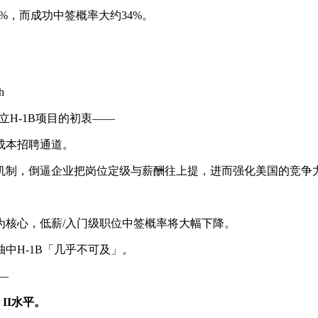
9%，而成功中签概率大约34%。
h
会设立H-1B项目的初衷——
成本招聘通道。
制，倒逼企业把岗位定级与薪酬往上提，进而强化美国的竞争
核心，低薪/入门级职位中签概率将大幅下降。
H-1B「几乎不可及」。
—
 II水平。