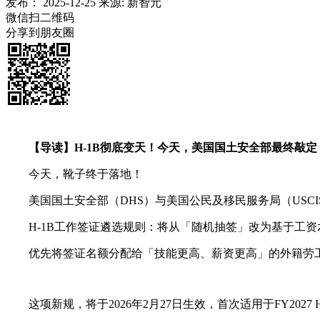
发布：
2025-12-25
来源:
新智元
微信扫二维码
分享到朋友圈
【导读】H-1B彻底变天！今天，美国国土安全部最终敲
今天，靴子终于落地！
美国国土安全部（DHS）与美国公民及移民服务局（USCIS
H-1B工作签证遴选规则：将从「随机抽签」改为基于工资水平的「加权
优先将签证名额分配给「技能更高、薪资更高」的外籍劳工
这项新规，将于2026年2月27日生效，首次适用于FY2027 