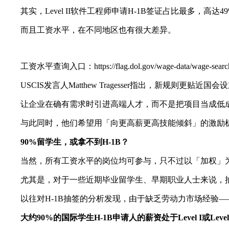
其实，Level II软件工程师申请H-1B签证占比最多，高达4
而且工资水平，在不同地区也有很大差异。
工资水平查询入口：https://flag.dol.gov/wage-data/wage-searc
USCIS发言人Matthew Tragesser指出，新规则更贴近国
让企业在确有需求时引进高端人才，而不是把项目当成低
与此同时，他们希望用「向更高薪更高技能倾斜」的激励机
90%留学生，或拿不到H-1B？
当然，所有工资水平的岗位均可参与，只不过以「加权」为
尤其是，对于一些近期毕业留学生、早期职业人士来说，抽中
以往对H-1B抽签的分析发现，由于缺乏劳动力市场经验—
大约90%的国际学生H-1B申请人的薪资处于Level I或Level