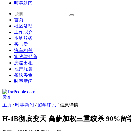
时事新闻
首页
社区活动
工作职介
本地服务
买与卖
汽车相关
宠物与钓鱼
房屋出租
地产服务
餐饮美食
时事新闻
发布
主页
/
时事新闻
/
留学移民
/ 信息详情
H-1B彻底变天 高薪加权三重绞杀 90%