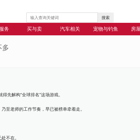
搜索
服务
买与卖
汽车相关
宠物与钓鱼
房
不多
，就得先解构“全球排名”这场游戏。
乃至老师的工作节奏，早已被榜单牵着走。
无处不在。