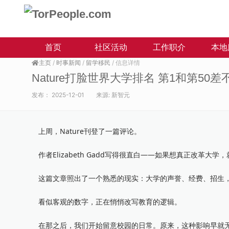
首页
社区活动
工作职介
本地
主页
/
时事新闻
/
留学移民
/ 信息详情
Nature打脸世界大学排名 第1和第50差
发布：
2025-12-01
来源:
新智元
上周，Nature刊登了一篇评论。
作者Elizabeth Gadd写得很直白——如果想真正改革大学
这篇文章照出了一个熟悉的现实：大学的声誉、经费、招生，
看似客观的数字，正在悄悄改写教育的逻辑。
在那之后，我们开始留意校园的日常。原来，这种影响早就