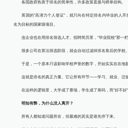
各国政府热衷于排名的简单性，许多政策直接与榜单挂钩。
英国的“高潜力个人签证”，就只向在特定排名内毕业的人开放；日本的“Top
名为目标的国家级项目。
连企业也在用排名筛选人才。招聘简历里，“毕业院校”那一栏
很多公司在算法筛选阶段，就会自动过滤掉排名靠后的学校
于是，一个原本只该影响学校声誉的数字，开始实实在在地影
这就是排名的真正力量。它让所有环节——学习、就业、迁徙都
在这样的逻辑里，大学成了赛场，学生成了筹码，而“好不好”被
明知有弊，为什么没人离开？
所有人都知道问题所在，但最难的其实是谁先停下来。