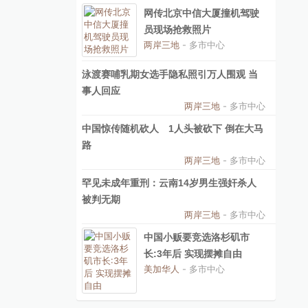
网传北京中信大厦撞机驾驶
员现场抢救照片
两岸三地
- 多市中心
泳渡赛哺乳期女选手隐私照引万人围观 当
事人回应
两岸三地
- 多市中心
中国惊传随机砍人 1人头被砍下 倒在大马
路
两岸三地
- 多市中心
罕见未成年重刑：云南14岁男生强奸杀人
被判无期
两岸三地
- 多市中心
中国小贩要竞选洛杉矶市
长:3年后 实现摆摊自由
美加华人
- 多市中心