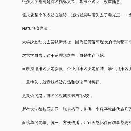
很多大学都清楚排名指标太窄、算法不透明、权重随意。
但只要整个体系还在运转，退出就意味着失去了曝光度——少
Nature直言道：
大学缺乏动力去尝试新路径，因为任何偏离现状的行为都可能
对大学而言，这不是理念之争，而是生存问题。
当政府用排名决定拨款、企业用排名决定招聘、学生用排名决
一旦掉队，就意味着被市场和舆论同时惩罚。
更复杂的是，排名的权威性来自“比较”。
所有大学都被压进同一张表格里，仿佛一个数字就能代表几
而榜单的简单、统一、方便传播，让它天然比任何叙事都更