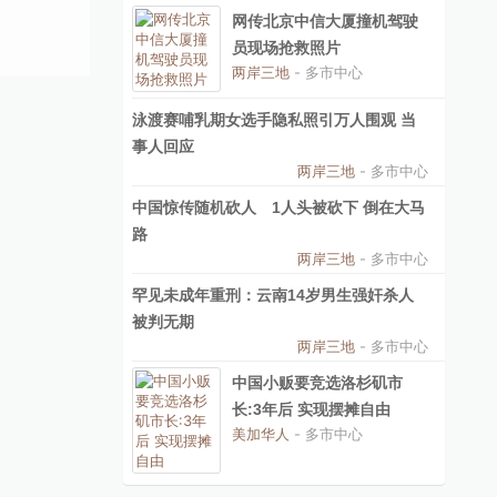
网传北京中信大厦撞机驾驶
员现场抢救照片
两岸三地
- 多市中心
泳渡赛哺乳期女选手隐私照引万人围观 当
事人回应
两岸三地
- 多市中心
中国惊传随机砍人 1人头被砍下 倒在大马
路
两岸三地
- 多市中心
罕见未成年重刑：云南14岁男生强奸杀人
被判无期
两岸三地
- 多市中心
中国小贩要竞选洛杉矶市
长:3年后 实现摆摊自由
美加华人
- 多市中心