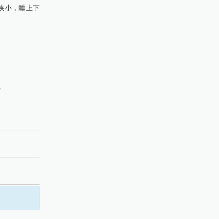
狭小，睡上下
”