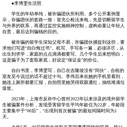
●李博雯生活照
学生的年幼单纯，被诈骗团伙所利用。多个公开案例显
示，诈骗团伙的套路一致：冒充公检法来电，先是切断留学生
与外界的联系，再通过监控实施精神控制，虚构命案让年轻人
自责，最后达到骗钱的目的。
被诈骗的留学生深知父母不易，诈骗团伙捕捉到这些，要
求他们写进“自白悔过书”。机写、手写各一遍，必须详尽，从
出生到求学，家庭的点点滴滴都要写。几个学生后来想明白，
这是骗子为了套取家底，好设定“保证金”的价位。
自白书里，李博雯写，自己在吉隆坡没有“同伙”，合租的
室友至今说过的话不超过十句。李伟后来在她的手机里看到，
她连上厕所都要汇报，自拍照里她哭得双眼通红，抽纸堆满垃
圾筐。
2023年，上海市反诈中心曾对2022年以来涉及的境外留学
生被骗案件分析，发现受害留学生平均年龄仅为22岁，年龄段
主要集中于“00后”，“出境到首次被骗”的最短间隔时间为1
天。