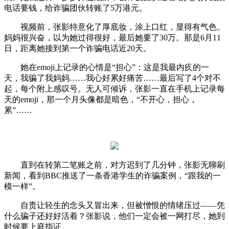
电话要钱，给诈骗团伙转账了5万港元。
视频前，张影特意化了厚底妆，涂上口红，显得有气色。
妈妈很兴奋，以为她过得很好，最后她要了30万。那是6月11
日，距离她接到第一个诈骗电话近20天。
她在emoji上记录的心情是“担心”：这是我最内疚的一
天，我骗了我妈妈……我心好累好痛苦……最后写了4个对不
起，每个附上感叹号。无人可倾诉，张影一直在手机上记录每
天的emoji，那一个月头像都是暗色，“不开心，担心，
累”……
直到在转第二笔账之前，对方迟到了几分钟，张影无聊刷
新闻，看到BBC推送了一条香港学生的诈骗案例，“跟我的一
模一样”。
自责让轻生的念头又冒出来，但被憎恨的情绪压过——凭
什么骗子还好好活着？张影说，他们一定会被一网打尽，她到
时候要上庭指证。