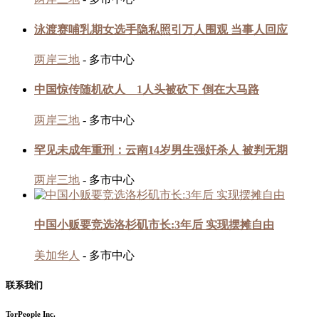
泳渡赛哺乳期女选手隐私照引万人围观 当事人回应
两岸三地
- 多市中心
中国惊传随机砍人 1人头被砍下 倒在大马路
两岸三地
- 多市中心
罕见未成年重刑：云南14岁男生强奸杀人 被判无期
两岸三地
- 多市中心
中国小贩要竞选洛杉矶市长:3年后 实现摆摊自由
美加华人
- 多市中心
联系我们
TorPeople Inc.