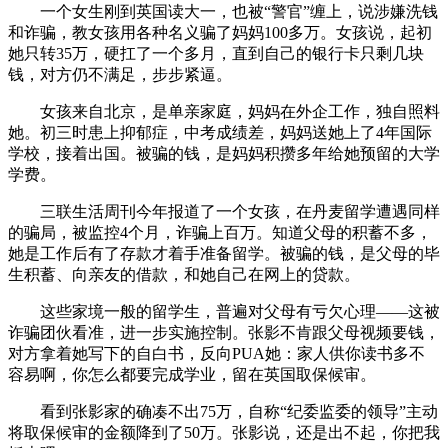
一个女生刚到英国读大一，也被“警官”缠上，说涉嫌洗钱
和诈骗，教女孩用各种名义骗了妈妈100多万。女孩说，起初
她只转35万，硬扛了一个多月，直到自己的银行卡只剩几块
钱，对方仍不满足，步步紧逼。
女孩来自北京，是单亲家庭，妈妈在外企工作，独自照料
她。初三时患上抑郁症，中考成绩差，妈妈送她上了4年国际
学校，接着出国。被骗的钱，是妈妈积攒多年给她预留的大学
学费。
三联生活周刊今年报道了一个女孩，在丹麦留学遭遇同样
的骗局，被监控4个月，诈骗上百万。知道父母的积蓄不多，
她是工作后有了存款才着手准备留学。被骗的钱，是父母的毕
生积蓄、向亲友的借款，和她自己在网上的贷款。
这些家境一般的留学生，普遍对父母有亏欠心理——这被
诈骗团伙看准，进一步实施控制。张影不肯跟父母视频要钱，
对方拿着她写下的自白书，反向PUA她：家人供你读书多不
容易啊，你怎么都要完成学业，留在英国取保候审。
看到张影家的确凑不出75万，自称“纪委监委的领导”主动
将取保候审的金额降到了50万。张影说，还是出不起，你把我