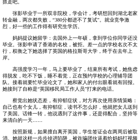
抓走吧。
张影毕业于一所双非院校，学会计，考研想回到湖北老家
转金融，两次都失败，“380分都进不了复试”。就业竞争激
烈，好一些的工作得有研究生学历。
妈妈提议她留学：去国外上一年硕，拿到学位你同学还没
毕业。张影申请了香港的名校，被拒。差一点的学校名次不太
行，权衡之下她选择了英国的格拉斯哥大学，终于在去年上
岸。
高强度学习一年，马上要毕业了，结束所有考试，她焦虑
得脱发，吃不下饭，睡不着觉，正在预约学校的心理辅导团
队。接着就要忙毕业论文了，她和家人的付出眼看就有回报。
她接到了自称是“英国移民局工作人员”打来的电话。
察觉出她状态差，有抑郁症状，对方再次使用亲情策略：
自己也有个女儿，有抑郁症，读书不怎么好，他就把女儿送到
了美国。话锋一转，他说遇到了这件事，还是得配合，坚持等
来清白的一天……
按照新规，如果擅自离开英国，学生签证会在两周后被取
消。她就这样一步步掉进陷阱，被诈骗团伙逼着给妈妈打视频