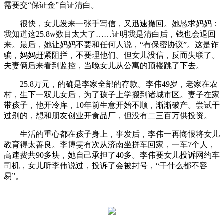
需要交“保证金”自证清白。
很快，女儿发来一张手写信，又迅速撤回。她恳求妈妈：
我知道这25.8w数目太大了……证明我是清白后，钱也会退回
来。最后，她让妈妈不要和任何人说，“有保密协议”。这是诈
骗，妈妈赶紧阻拦，不要理他们。但女儿没信，反而失联了。
夫妻俩后来看到监控，当晚女儿从公寓的顶楼跳了下去。
25.8万元，的确是李家全部的存款。李伟49岁，老家在农
村，生下一双儿女后，为了孩子上学搬到诸城市区。妻子在家
带孩子，他开冷库，10年前生意开始不顺，渐渐破产。尝试干
过别的，想和朋友创业开食品厂，但没有二三百万供投资。
生活的重心都在孩子身上，事发后，李伟一再悔恨将女儿
教育得太善良。李博雯有次从济南坐拼车回家，一车7个人，
高速费共90多块，她自己承担了40多。李伟要女儿投诉网约车
司机，女儿听李伟说过，投诉了会被封号，“干什么都不容
易”。