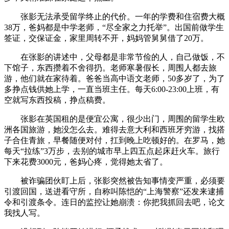
张影无法承受留学终止的代价。一年的学费和住宿费大概
38万，爸妈都是中学老师，“尽全家之力托举”。出国前做学生
签证，交保证金，家里周转不开，妈妈管舅舅借了20万。
在张影的讲述中，父母都是非常节俭的人，自己做饭，不
下馆子，东西攒着不舍得扔。老师寒暑假长，周围人都去旅
游，他们就在家待着。爸爸当高中语文老师，50多岁了，为了
多挣点钱供她上学，一直当班主任。每天6:00-23:00上班，有
空就写东西投稿，挣点稿费。
张影在英国租的是便宜公寓，很少出门，周围的留学生欧
洲各国旅游，她没怎么去。难得去意大利和西班牙穷游，找搭
子合住青旅，早餐随便对付，扛到晚上吃顿好的。在罗马，她
每天“拉练”3万步，去别的城市早上四五点起床赶火车。旅行
下来花费3000元，爸妈心疼，觉得她太省了。
被诈骗团伙盯上后，张影突然被告知事情变严重，必须要
引渡回国，送进看守所，自称叫陈恺的“上海警察”还发来逮捕
令和引渡条令。连日的监控让她崩溃：你把我抓回去吧，论文
我找人写。