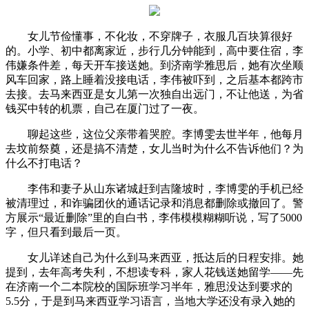
女儿节俭懂事，不化妆，不穿牌子，衣服几百块算很好
的。小学、初中都离家近，步行几分钟能到，高中要住宿，李
伟嫌条件差，每天开车接送她。到济南学雅思后，她有次坐顺
风车回家，路上睡着没接电话，李伟被吓到，之后基本都跨市
去接。去马来西亚是女儿第一次独自出远门，不让他送，为省
钱买中转的机票，自己在厦门过了一夜。
聊起这些，这位父亲带着哭腔。李博雯去世半年，他每月
去坟前祭奠，还是搞不清楚，女儿当时为什么不告诉他们？为
什么不打电话？
李伟和妻子从山东诸城赶到吉隆坡时，李博雯的手机已经
被清理过，和诈骗团伙的通话记录和消息都删除或撤回了。警
方展示“最近删除”里的自白书，李伟模模糊糊听说，写了5000
字，但只看到最后一页。
女儿详述自己为什么到马来西亚，抵达后的日程安排。她
提到，去年高考失利，不想读专科，家人花钱送她留学——先
在济南一个二本院校的国际班学习半年，雅思没达到要求的
5.5分，于是到马来西亚学习语言，当地大学还没有录入她的