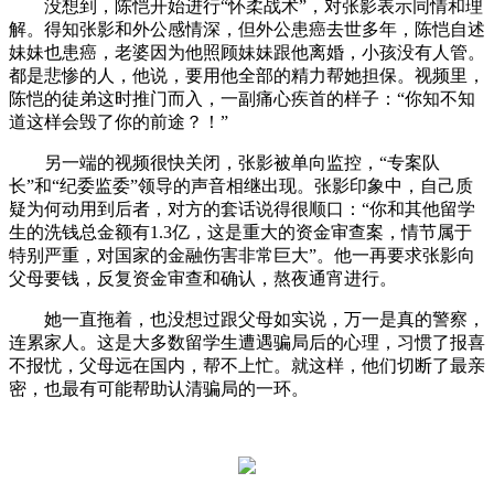
没想到，陈恺开始进行“怀柔战术”，对张影表示同情和理
解。得知张影和外公感情深，但外公患癌去世多年，陈恺自述
妹妹也患癌，老婆因为他照顾妹妹跟他离婚，小孩没有人管。
都是悲惨的人，他说，要用他全部的精力帮她担保。视频里，
陈恺的徒弟这时推门而入，一副痛心疾首的样子：“你知不知
道这样会毁了你的前途？！”
另一端的视频很快关闭，张影被单向监控，“专案队
长”和“纪委监委”领导的声音相继出现。张影印象中，自己质
疑为何动用到后者，对方的套话说得很顺口：“你和其他留学
生的洗钱总金额有1.3亿，这是重大的资金审查案，情节属于
特别严重，对国家的金融伤害非常巨大”。他一再要求张影向
父母要钱，反复资金审查和确认，熬夜通宵进行。
她一直拖着，也没想过跟父母如实说，万一是真的警察，
连累家人。这是大多数留学生遭遇骗局后的心理，习惯了报喜
不报忧，父母远在国内，帮不上忙。就这样，他们切断了最亲
密，也最有可能帮助认清骗局的一环。