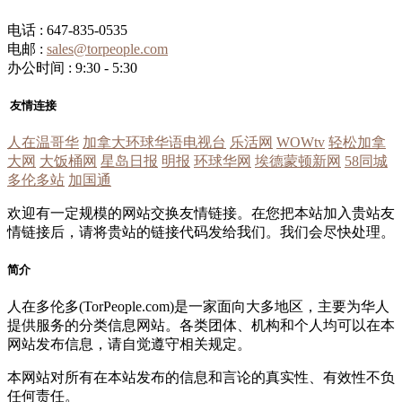
电话 : 647-835-0535
电邮 :
sales@torpeople.com
办公时间 : 9:30 - 5:30
友情连接
人在温哥华
加拿大环球华语电视台
乐活网
WOWtv
轻松加拿
大网
大饭桶网
星岛日报
明报
环球华网
埃德蒙顿新网
58同城
多伦多站
加国通
欢迎有一定规模的网站交换友情链接。在您把本站加入贵站友
情链接后，请将贵站的链接代码发给我们。我们会尽快处理。
简介
人在多伦多(TorPeople.com)是一家面向大多地区，主要为华人
提供服务的分类信息网站。各类团体、机构和个人均可以在本
网站发布信息，请自觉遵守相关规定。
本网站对所有在本站发布的信息和言论的真实性、有效性不负
任何责任。