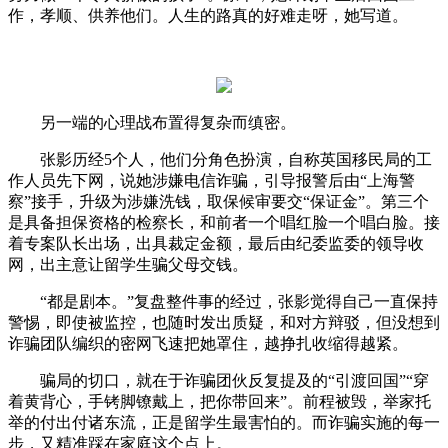
作，孝顺、供养他们。人生的路真的好难走呀，她写道。
另一端的心理战布置得复杂而缜密。
张影历经5个人，他们分角色扮演，自称英国移民局的工
作人员先下网，说她涉嫌电信诈骗，引导报警后由“上海警
察”接手，升级为涉嫌洗钱，取保候审要交“保证金”。第三个
是具备担保资格的检察长，和前者一个唱红脸一个唱白脸。接
着专案队长出场，出具裁定金额，最后由纪委监委的领导收
网，出主意让留学生骗父母交钱。
“都是剧本。”复盘整件事的经过，张影觉得自己一直保持
警惕，即使被监控，也随时发出质疑，和对方辩驳，但没想到
诈骗团队编织的密网飞速把她罩住，越挣扎收缩得越紧。
骗局的切口，就在于诈骗团伙反复提及的“引渡回国”“穿
着黄背心，手铐脚镣戴上，把你带回来”。前程被毁，举家托
举的付出付诸东流，正是留学生最害怕的。而诈骗实施的每一
步，又精准踩在家庭这个点上。