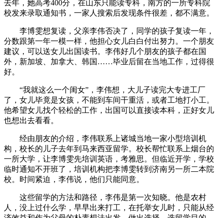
去年，她高考400分，在山东只能读专科，南方的一所专科院
校发来录取通知书，一家人搜索后发现条件很差，都不满意。
李博雯想复读，父亲李伟否决了，同学的孩子复读一年，
分数跟第一年一模一样，他担心女儿白白付出努力。一个朋友
建议，可以送女儿出国读书。李伟好几个朋友的孩子都在国
外，新加坡、加拿大、韩国……毕业后留在当地工作，过得很
好。
“我就这么一个闺女”，李伟想，大儿子读完大专进工厂
了，女儿毕竟是女孩，不能到车间干重活，或者工地打小工。
他希望女儿找个轻松的工作，出国可以直接读本科，正好女儿
也想出去看看。
经由朋友的介绍，李伟联系上诸城当地一家小型培训机
构，校长的儿子去年到马来西亚留学。校长帮忙联系上烟台的
一所大学，让李博雯先培训英语，考雅思。但临近开学，学校
临时通知不开班了，培训机构把李博雯转到济南另一所二本院
校。时间紧迫，李伟说，他们只能同意。
这些留学的方法和路径，李伟是第一次知晓。他是农村
人，没上过什么学，早早出来打工，在托举女儿时，只能从经
济效益和作为父母的朴素想法出发，做出选择。选留学目的