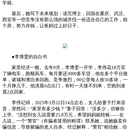
学籍。
最后，她写下未来规划：读完博士，回国在重庆、武汉、
西安等一些竞争没有那么强的城市找一份适合自己的工作，租
个房，努力存钱，让爸妈过上好日子。
●李博雯的自白书
家里经济一般。去年9月，李博雯一开学，李伟花18万买
了辆电车，跑顺风车。每月要还3000多车贷，他在多个平台接
单，诸城和潍坊来回跑。竞争激烈，90公里每人收50多块，一
个月挣几千。他清晨6点出门，有时一天接不到单，空跑到凌
晨2点回家。
李伟记得，2025年3月22日14点左右，女儿给妻子打来语
音，突然问：“家里有多少钱？”妻子回答：“没多少，但够你
上学。”没想到女儿说需要25.8万元，希望妈妈能转账——女
儿说，一个“警官”（诈骗者冒用的称谓）联系她，说她贩卖诈
骗信息，导致被骗的老人自杀。经过解释，“警官”相信她，但