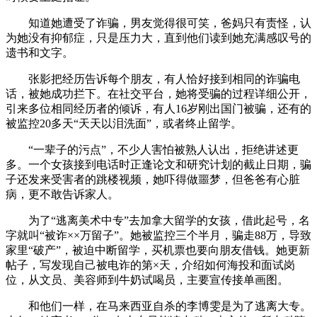
知道她遭受了诈骗，男友觉得很可笑，爸妈只有责怪，认
为她没有抑郁症，只是压力大，直到他们读到她充满感叹号的
遗书和文字。
张影把经历告诉每个朋友，有人恰好接到相同的诈骗电
话，被她成功拦下。在社交平台，她将受骗的过程详细公开，
引来多位相同经历者的倾诉，有人16岁刚出国门被骗，还有的
被监控20多天“天天以泪洗面”，或者终止留学。
“一辈子的污点”，不少人害怕被熟人认出，拒绝讲述更
多。一个女孩接到电话时正逢论文和研究计划的截止日期，骗
子还发来受害者的跳楼视频，她吓得做噩梦，但爸爸有心脏
病，更不敢告诉家人。
为了“逃离美术中专”去加拿大留学的女孩，借此起号，名
字就叫“被诈××万留子”。她被监控三个半月，骗走88万，导致
家里“破产”，被迫中断留学，买机票也要向朋友借钱。她更新
帖子，写发现自己被电诈的第×天，介绍如何海投和面试岗
位，从文员、美容师到牛奶试喝员，主要宣传接单画图。
和他们一样，在马来西亚自杀的李博雯是为了逃离大专。