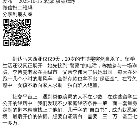
发布：
2025-10-15
来源:
极昼story
微信扫二维码
分享到朋友圈
到达马来西亚仅仅9天，20岁的李博雯突然自杀了。留学
生活还没真正展开，她先接到“警察”的电话，称她参与一场诈
骗。李博雯老家在县级市，父亲李伟为了供她出国，每天在外
跑十几个小时的顺风车，全部存款也拿不出“保证金”。在亏欠
感中，女孩不敢向家人求助，独自陷入绝望。
社交平台上，遇到类似骗局的人不在少数，在这些留学生
公开的经历中，我们发现不少家庭经济条件一般，而一套量身
定制的剧本精准找上了他们。几千字的“自白书”，成为获悉家
境，最后开价的依据。想要自证清白，需要二三十万，甚至七
十多万。