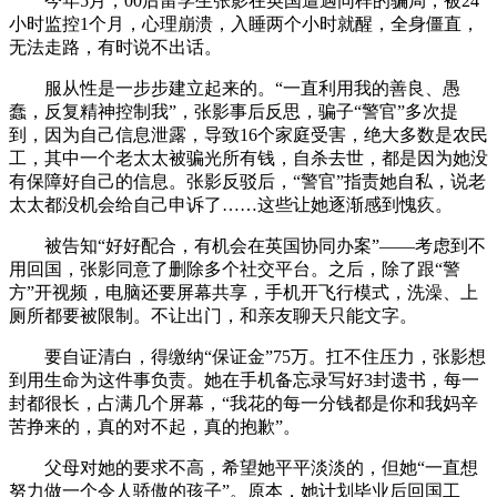
今年5月，00后留学生张影在英国遭遇同样的骗局，被24
小时监控1个月，心理崩溃，入睡两个小时就醒，全身僵直，
无法走路，有时说不出话。
服从性是一步步建立起来的。“一直利用我的善良、愚
蠢，反复精神控制我”，张影事后反思，骗子“警官”多次提
到，因为自己信息泄露，导致16个家庭受害，绝大多数是农民
工，其中一个老太太被骗光所有钱，自杀去世，都是因为她没
有保障好自己的信息。张影反驳后，“警官”指责她自私，说老
太太都没机会给自己申诉了……这些让她逐渐感到愧疚。
被告知“好好配合，有机会在英国协同办案”——考虑到不
用回国，张影同意了删除多个社交平台。之后，除了跟“警
方”开视频，电脑还要屏幕共享，手机开飞行模式，洗澡、上
厕所都要被限制。不让出门，和亲友聊天只能文字。
要自证清白，得缴纳“保证金”75万。扛不住压力，张影想
到用生命为这件事负责。她在手机备忘录写好3封遗书，每一
封都很长，占满几个屏幕，“我花的每一分钱都是你和我妈辛
苦挣来的，真的对不起，真的抱歉”。
父母对她的要求不高，希望她平平淡淡的，但她“一直想
努力做一个令人骄傲的孩子”。原本，她计划毕业后回国工